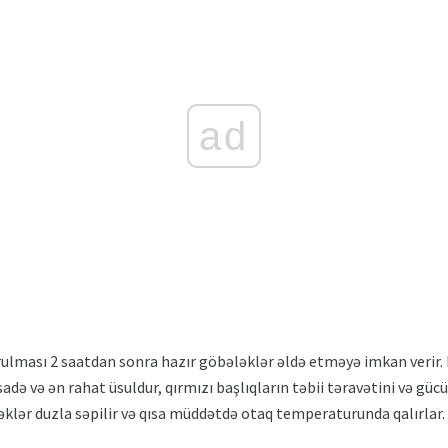
ad
rulması 2 saatdan sonra hazır göbələklər əldə etməyə imkan verir. 
də və ən rahat üsuldur, qırmızı başlıqların təbii təravətini və gü
lər duzla səpilir və qısa müddətdə otaq temperaturunda qalırlar.