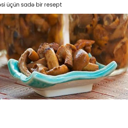
məsi üçün sadə bir resept