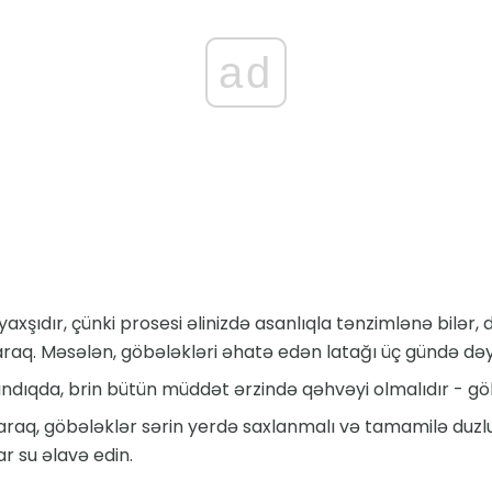
ad
axşıdır, çünki prosesi əlinizdə asanlıqla tənzimlənə bilər, 
araq. Məsələn, göbələkləri əhatə edən latağı üç gündə dəyiş
ndıqda, brin bütün müddət ərzində qəhvəyi olmalıdır - göbə
aq, göbələklər sərin yerdə saxlanmalı və tamamilə duzlu su
ar su əlavə edin.