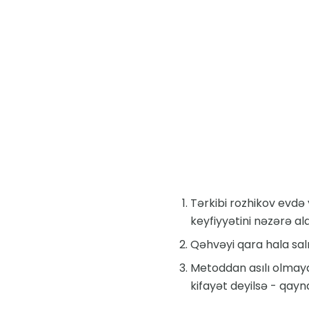
Tərkibi rozhikov evdə y
keyfiyyətini nəzərə al
Qəhvəyi qara hala salı
Metoddan asılı olmayar
kifayət deyilsə - qayn