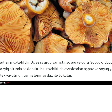
ullar müxtəlifdir. Üç əsas qrup var: isti, soyuq və quru. Soyuq olduq
əzyiq altında saxlanılır. Isti rozhiki-də əvvəlcədən aşpaz və soyuq 
lək yuyulmur, təmizlənir və duz ilə tökülür.