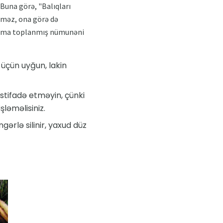
Buna görə, "Balıqları
erməz, ona görə də
 amma toplanmış nümunəni
i üçün uyğun, lakin
istifadə etməyin, çünki
şləməlisiniz.
gərlə silinir, yaxud düz