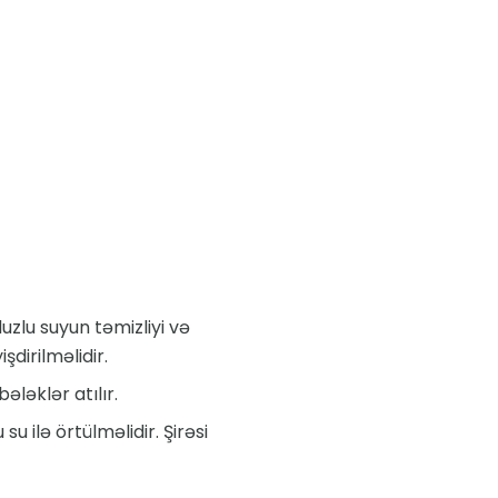
duzlu suyun təmizliyi və
dirilməlidir.
ləklər atılır.
 ilə örtülməlidir. Şirəsi