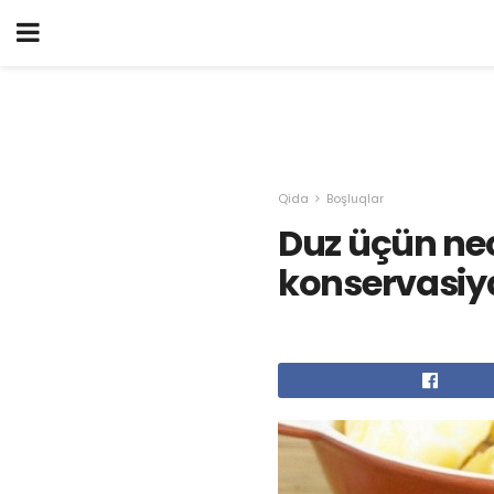
Qida
Boşluqlar
Duz üçün nec
konservasiya