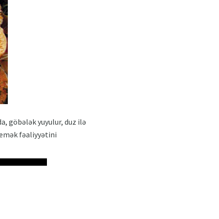
da, göbələk yuyulur, duz ilə
yemək fəaliyyətini