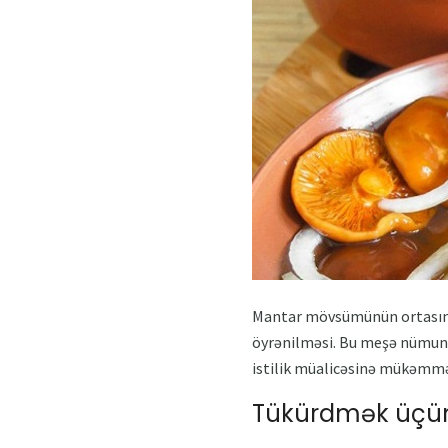
Mantar mövsümünün ortasında,
öyrənilməsi. Bu meşə nümunəs
istilik müalicəsinə mükəmməl 
Tükürdmək üçün 