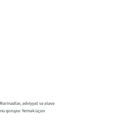
Marinadlar, ədviyyat və əlavə
cünü qoruyur. Yemək üçün