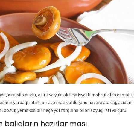
 xüsusilə duzlu, ətirli və yüksək keyfiyyətli məhsul əldə etmək ü
inin yarpaqlı ətirli bir ətə malik olduğunu nəzərə alaraq, acıdan
dözür, yeməkdə bir neçə yol fərqlənə bilər: soyuq, isti və quru.
balıqların hazırlanması