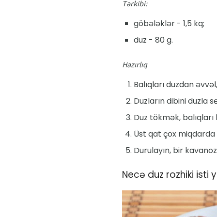
Tərkibi:
göbələklər - 1,5 kq;
duz - 80 g.
Hazırlıq
Balıqları duzdan əvvəl
Duzların dibini duzla s
Duz tökmək, balıqları 
Üst qat çox miqdarda 
Durulayın, bir kavano
Necə duz rozhiki isti 