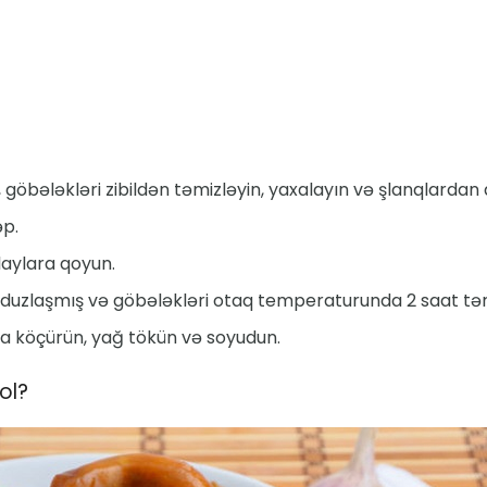
, göbələkləri zibildən təmizləyin, yaxalayın və şlanqlardan 
əp.
laylara qoyun.
duzlaşmış və göbələkləri otaq temperaturunda 2 saat tərk
za köçürün, yağ tökün və soyudun.
yol?