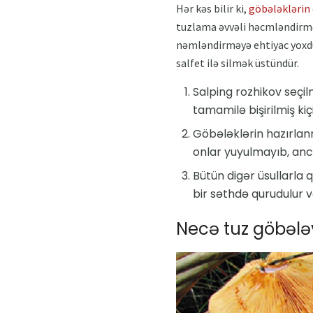
Hər kəs bilir ki,
göbələklərin
tuzlama əvvəli həcmləndirmək 
nəmləndirməyə ehtiyac yoxdu
salfet ilə silmək üstündür.
Salping rozhikov seçilm
tamamilə bişirilmiş kiç
Göbələklərin hazırlanm
onlar yuyulmayıb, anca
Bütün digər üsullarla q
bir səthdə qurudulur v
Necə tuz göbələy