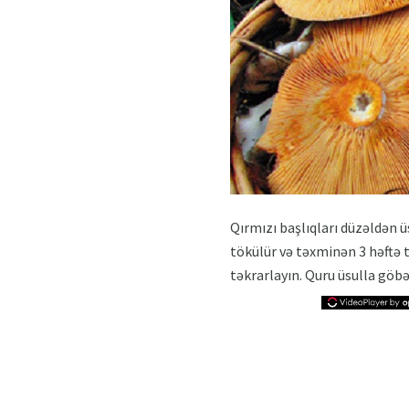
Qırmızı başlıqları düzəldən üs
tökülür və təxminən 3 həftə t
təkrarlayın. Quru üsulla göbə