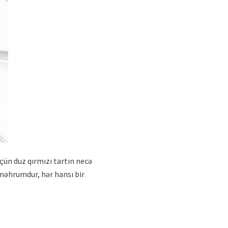
çün duz qırmızı tartın necə
 məhrumdur, hər hansı bir