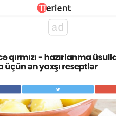
ad
ə qırmızı - hazırlanma üsulla
 üçün ən yaxşı reseptlər