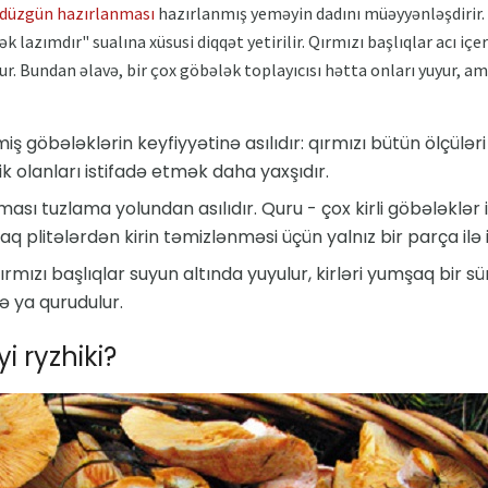
 düzgün hazırlanması
hazırlanmış yeməyin dadını müəyyənləşdirir. 
lazımdır" sualına xüsusi diqqət yetirilir. Qırmızı başlıqlar acı iç
r. Bundan əlavə, bir çox göbələk toplayıcısı hətta onları yuyur,
iş göbələklərin keyfiyyətinə asılıdır: qırmızı bütün ölçülər
ik olanları istifadə etmək daha yaxşıdır.
ası tuzlama yolundan asılıdır. Quru - çox kirli göbələklər 
q plitələrdən kirin təmizlənməsi üçün yalnız bir parça ilə i
ırmızı başlıqlar suyun altında yuyulur, kirləri yumşaq bir sün
ə ya qurudulur.
i ryzhiki?