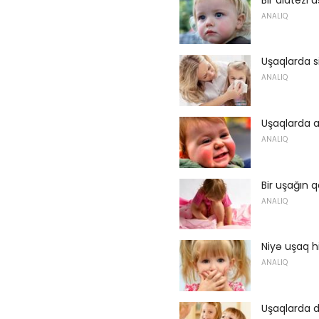
ANALIQ
Uşaqlarda s
ANALIQ
Uşaqlarda a
ANALIQ
Bir uşağın 
ANALIQ
Niyə uşaq h
ANALIQ
Uşaqlarda d