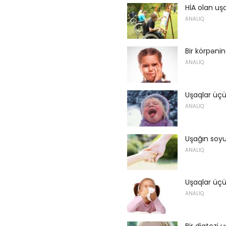
HİA olan uş
ANALIQ
Bir körpəni
ANALIQ
Uşaqlar üçü
ANALIQ
Uşağın soyuq
ANALIQ
Uşaqlar üçü
ANALIQ
Bir diatezi