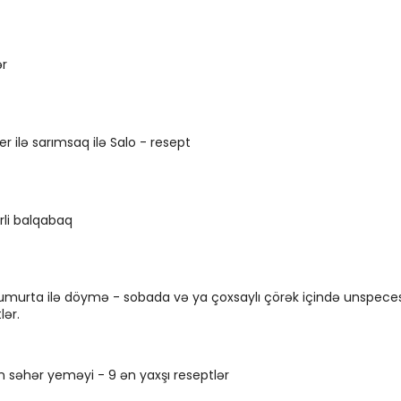
ər
nder ilə sarımsaq ilə Salo - resept
rli balqabaq
murta ilə döymə - sobada və ya çoxsaylı çörək içində unspeces
lər.
 səhər yeməyi - 9 ən yaxşı reseptlər