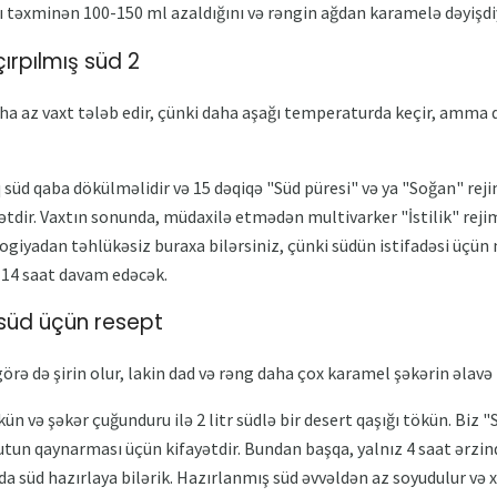
 təxminən 100-150 ml azaldığını və rəngin ağdan karamelə dəyişdiy
çırpılmış süd 2
ha az vaxt tələb edir, çünki daha aşağı temperaturda keçir, amma d
q süd qaba dökülməlidir və 15 dəqiqə "Süd püresi" və ya "Soğan" rej
tdir. Vaxtın sonunda, müdaxilə etmədən multivarker "İstilik" reji
ogiyadan təhlükəsiz buraxa bilərsiniz, çünki südün istifadəsi üçün n
-14 saat davam edəcək.
 süd üçün resept
görə də şirin olur, lakin dad və rəng daha çox karamel şəkərin əlav
n və şəkər çuğunduru ilə 2 litr südlə bir desert qaşığı tökün. Biz "
 sutun qaynarması üçün kifayətdir. Bundan başqa, yalnız 4 saat ərzi
da süd hazırlaya bilərik. Hazırlanmış süd əvvəldən az soyudulur və x