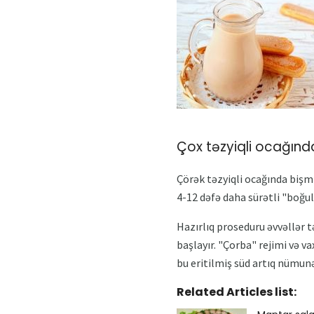
Çox təzyiqli ocağınd
Çörək təzyiqli ocağında bişmi
4-12 dəfə daha sürətli "boğul
Hazırlıq proseduru əvvəllər t
başlayır. "Çorba" rejimi və v
bu eritilmiş süd artıq nümunə
Related Articles list: