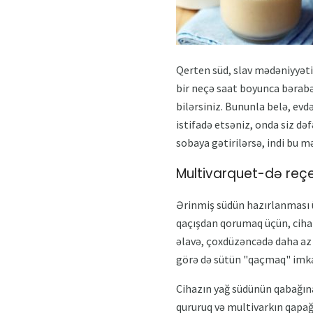
Qerten süd, slav mədəniyyətin
bir neçə saat boyunca bərabər
bilərsiniz. Bununla belə, evd
istifadə etsəniz, onda siz d
sobaya gətirilərsə, indi bu 
Multivarquet-də reçet
Ərinmiş südün hazırlanması 
qaçışdan qorumaq üçün, cihazı
əlavə, çoxdüzəncədə daha az 
görə də sütün "qaçmaq" imkanl
Cihazın yağ südünün qabağına 
qururuq və multivarkın qapağı