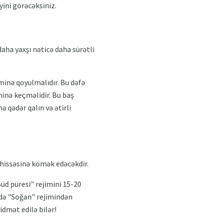
ini görəcəksiniz.
aha yaxşı nəticə daha sürətli
iminə qoyulmalıdır. Bu dəfə
minə keçməlidir. Bu baş
ə qədər qalın və ətirli
ə hissəsinə kömək edəcəkdir.
Süd püresi" rejimini 15-20
ndə "Soğan" rejimindən
idmət edilə bilər!