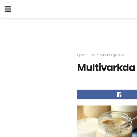
Qida
Delicious məqalələr
Multivarkda