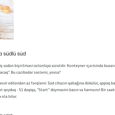
a südlü süd
ş südün bişirilməsi üstünlüyü sürətdir. Konteyner içərisində buxar
acaq". Bu cazibədar səslənir, yoxsa?
əsvir ediləndən az fərqlənir. Süd cihazın qabağına dökülür, qapaq ba
axt qoyduq - 51 dəqiqə, "Start" düyməsini basın və hamısını! Bir saa
 ola bilər.