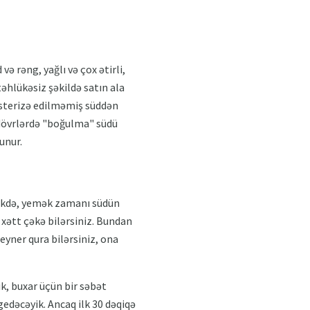
ə rəng, yağlı və çox ətirli,
təhlükəsiz şəkildə satın ala
pasterizə edilməmiş süddən
 dövrlərdə "boğulma" südü
unur.
likdə, yemək zamanı südün
 xətt çəkə bilərsiniz. Bundan
yner qura bilərsiniz, ona
k, buxar üçün bir səbət
gedəcəyik. Ancaq ilk 30 dəqiqə