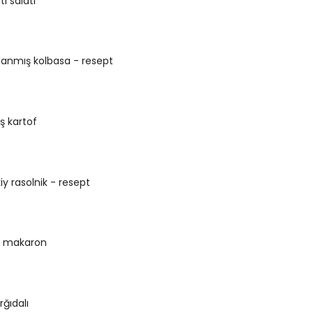
ı salatı
lanmış kolbasa - resept
ş kartof
iy rasolnik - resept
lə makaron
ğıdalı