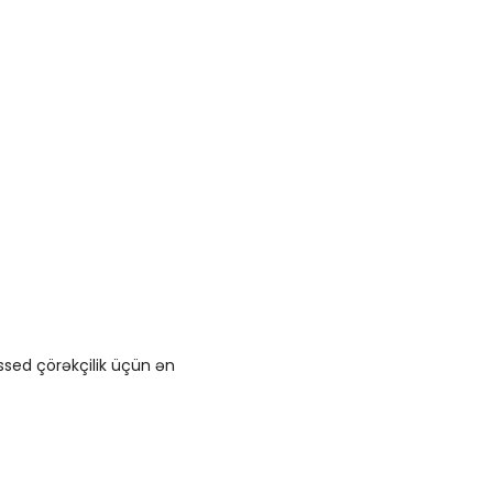
sed çörəkçilik üçün ən