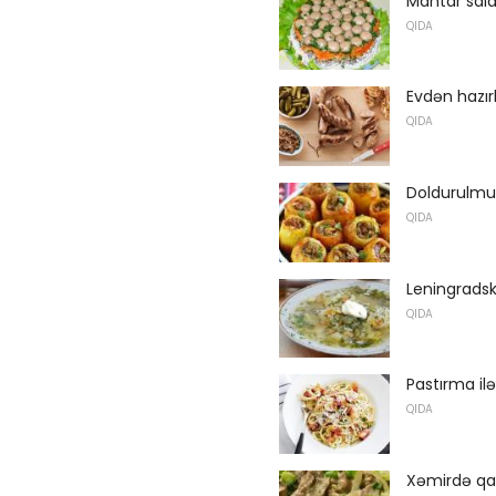
Mantar salat
QIDA
Evdən hazır
QIDA
Doldurulmu
QIDA
Leningradsk
QIDA
Pastırma i
QIDA
Xəmirdə qar