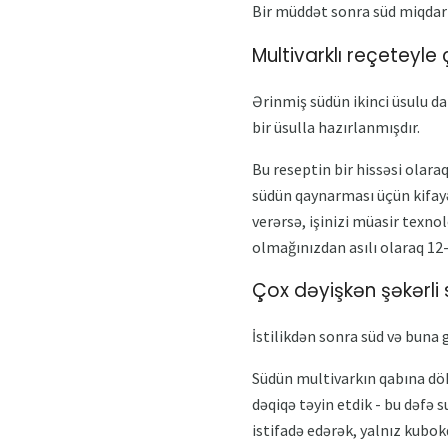
Bir müddət sonra süd miqdarı
Multivarklı reçeteyle 
Ərinmiş südün ikinci üsulu da
bir üsulla hazırlanmışdır.
Bu reseptin bir hissəsi olara
südün qaynarması üçün kifayə
verərsə, işinizi müasir texnol
olmağınızdan asılı olaraq 12
Çox dəyişkən şəkərli
İstilikdən sonra süd və buna 
Südün multivarkın qabına dökü
dəqiqə təyin etdik - bu dəfə
istifadə edərək, yalnız kubok