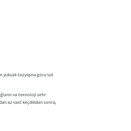
ın yüksək təzyiqinə görə süt
ğlanır və texnoloji sehr
tdan az vaxt keçdikdən sonra,