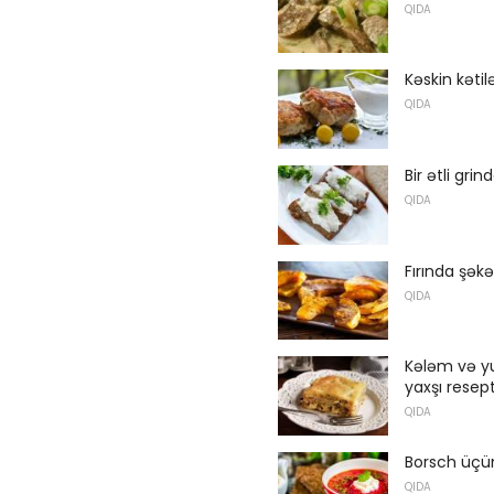
QIDA
Kəskin kətil
QIDA
Bir ətli gri
QIDA
Fırında şəkə
QIDA
Kələm və yu
yaxşı resept
QIDA
Borsch üçün
QIDA