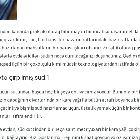
dən kənarda praktik olaraq bilinməyən bir incəlikdir. Karamel dad v
 qızardılmış süd, hər hansı bir bazarın rəflərindəki hazır rəflərdə 
ə hazırlanan məhsulların bir pərəstişkarı olsanız və təbii olaraq 
əfələrlə evdə əridilən südün necə qurulacağınızı düşündünüz. Qədim
məqsəd üçün bir çoxölçülü kimi müasir texnologiyalardan istifadə ol
ə çırpılmış süd 1
üçün sütündən başqa heç bir şeyə ehtiyacımız yoxdur. Bununla bir
n qabağının divarlarında bir kərə yağı ilə bütün ətrafı boyunca bir
çətinliyə bişmiş süd hazırlamaq üçün, üstəlik yemək üçün bir konte
arı sıfıra endirilir.
evdən, süd xəttindən bir neçə santimetr yuxarı bir kərə yağı çəkiri
nı bağlayırıq. Biz "Səslənmə" rejimini 6 saat qoyduq və öz işimizə 