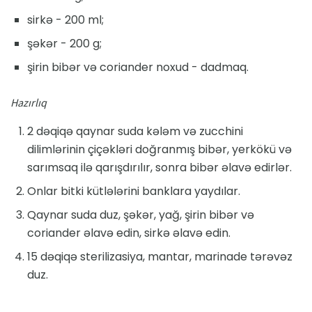
sirkə - 200 ml;
şəkər - 200 g;
şirin bibər və coriander noxud - dadmaq.
Hazırlıq
2 dəqiqə qaynar suda kələm və zucchini
dilimlərinin çiçəkləri doğranmış bibər, yerkökü və
sarımsaq ilə qarışdırılır, sonra bibər əlavə edirlər.
Onlar bitki kütlələrini banklara yaydılar.
Qaynar suda duz, şəkər, yağ, şirin bibər və
coriander əlavə edin, sirkə əlavə edin.
15 dəqiqə sterilizasiya, mantar, marinade tərəvəz
duz.