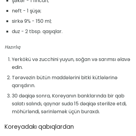
şəkər - 1 fincan;
neft - 1 şüşə;
sirkə 9% - 150 ml;
duz - 2 tbsp. qaşıqlar.
Hazırlıq
Yerkökü və zucchini yuyun, soğan və sarımsı əlavə
edin.
Tərəvəzin bütün maddələrini bitki kütlələrinə
qarışdırın.
30 dəqiqə sonra, Koreyanın banklarında bir qab
salatı salındı, qaynar suda 15 dəqiqə sterilize etdi,
möhürləndi, sərinləmək üçün buraxdı.
Koreyadakı qabıqlardan