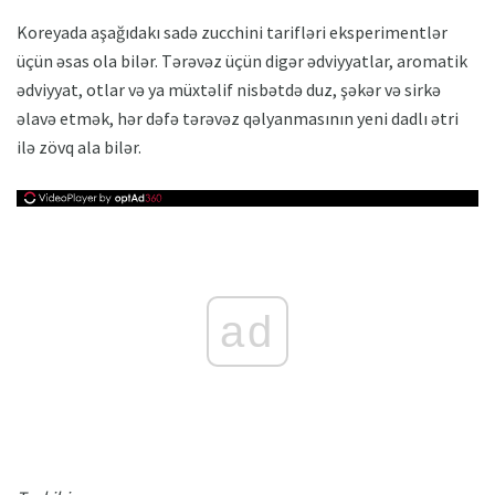
Koreyada aşağıdakı sadə zucchini tarifləri eksperimentlər
üçün əsas ola bilər. Tərəvəz üçün digər ədviyyatlar, aromatik
ədviyyat, otlar və ya müxtəlif nisbətdə duz, şəkər və sirkə
əlavə etmək, hər dəfə tərəvəz qəlyanmasının yeni dadlı ətri
ilə zövq ala bilər.
ad