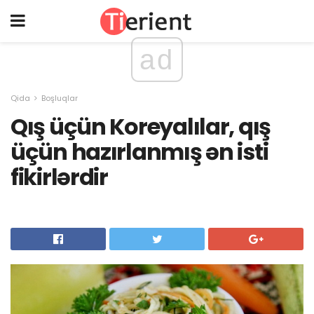
ad
Qida
Boşluqlar
Qış üçün Koreyalılar, qış
üçün hazırlanmış ən isti
fikirlərdir