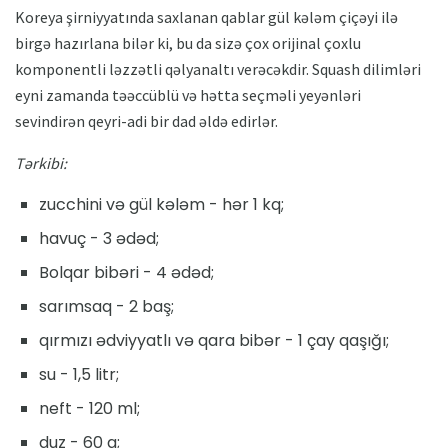
Koreya şirniyyatında saxlanan qablar gül kələm çiçəyi ilə
birgə hazırlana bilər ki, bu da sizə çox orijinal çoxlu
komponentli ləzzətli qəlyanaltı verəcəkdir. Squash dilimləri
eyni zamanda təəccüblü və hətta seçməli yeyənləri
sevindirən qeyri-adi bir dad əldə edirlər.
Tərkibi:
zucchini və gül kələm - hər 1 kq;
havuç - 3 ədəd;
Bolqar bibəri - 4 ədəd;
sarımsaq - 2 baş;
qırmızı ədviyyatlı və qara bibər - 1 çay qaşığı;
su - 1,5 litr;
neft - 120 ml;
duz - 60 g;