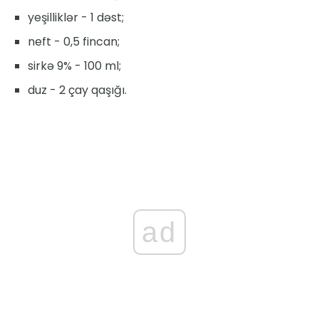
yeşilliklər - 1 dəst;
neft - 0,5 fincan;
sirkə 9% - 100 ml;
duz - 2 çay qaşığı.
ad