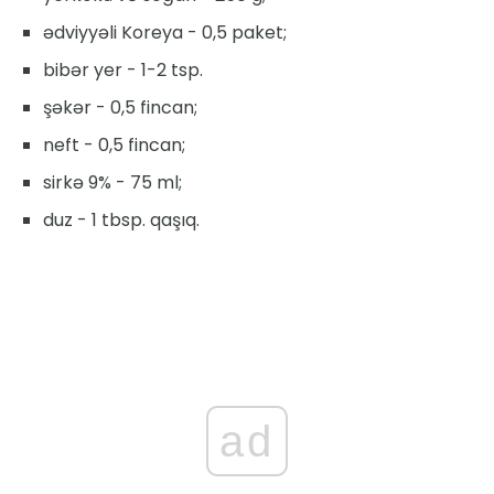
ədviyyəli Koreya - 0,5 paket;
bibər yer - 1-2 tsp.
şəkər - 0,5 fincan;
neft - 0,5 fincan;
sirkə 9% - 75 ml;
duz - 1 tbsp. qaşıq.
ad