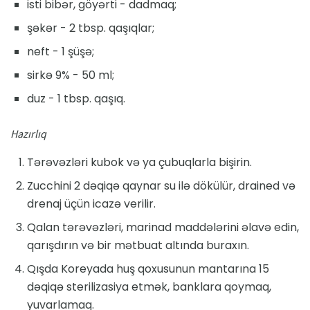
isti bibər, göyərti - dadmaq;
şəkər - 2 tbsp. qaşıqlar;
neft - 1 şüşə;
sirkə 9% - 50 ml;
duz - 1 tbsp. qaşıq.
Hazırlıq
Tərəvəzləri kubok və ya çubuqlarla bişirin.
Zucchini 2 dəqiqə qaynar su ilə dökülür, drained və
drenaj üçün icazə verilir.
Qalan tərəvəzləri, marinad maddələrini əlavə edin,
qarışdırın və bir mətbuat altında buraxın.
Qışda Koreyada huş qoxusunun mantarına 15
dəqiqə sterilizasiya etmək, banklara qoymaq,
yuvarlamaq.