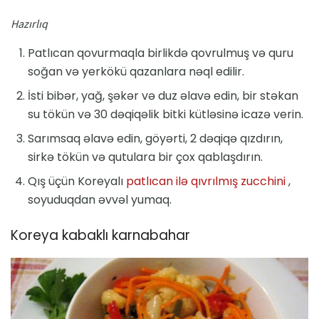
Hazırlıq
Patlıcan qovurmaqla birlikdə qovrulmuş və quru
soğan və yerkökü qazanlara nəql edilir.
İsti bibər, yağ, şəkər və duz əlavə edin, bir stəkan
su tökün və 30 dəqiqəlik bitki kütləsinə icazə verin.
Sarımsaq əlavə edin, göyərti, 2 dəqiqə qızdırın,
sirkə tökün və qutulara bir çox qablaşdırın.
Qış üçün Koreyalı
patlıcan ilə qıvrılmış zucchini
,
soyuduqdan əvvəl yumaq.
Koreya kabaklı karnabahar