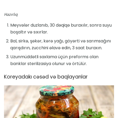
Hazırlıq
Meyvələr duzlanıb, 30 dəqiqə buraxılır, sonra suyu
boşaltır və sıxırlar.
Bal, sirkə, şəkər, kərə yağı, göyərti və sarımsağını
qarışdırın, zucchini əlavə edin, 3 saat buraxın.
Uzunmüddətli saxlama üçün preforms olan
banklar sterilizasiya olunur və örtülür.
Koreyadakı cəsəd və baqlayanlar