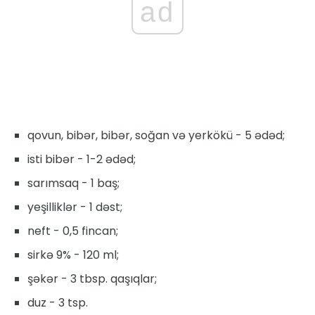
ad
qovun, bibər, bibər, soğan və yerkökü - 5 ədəd;
isti bibər - 1-2 ədəd;
sarımsaq - 1 baş;
yeşilliklər - 1 dəst;
neft - 0,5 fincan;
sirkə 9% - 120 ml;
şəkər - 3 tbsp. qaşıqlar;
duz - 3 tsp.