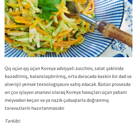
Qış üçün qış üçün Koreya ədviyyəli zucchini, salat şəklində
bəzədilmiş, balanslaşdırılmış, orta dərəcədə kəskin bir dad və
əlverişli yemək texnologiyasını xahiş edəcək. Bütün prosesdə
ən çox işləyən ənənəvi olaraq Koreya havuçları üçün yabani
meyvədən keçən və ya nazik çubuqlarla doğranmış
tərəvəzlərin hazırlanmasıdır.
Tərkibi: