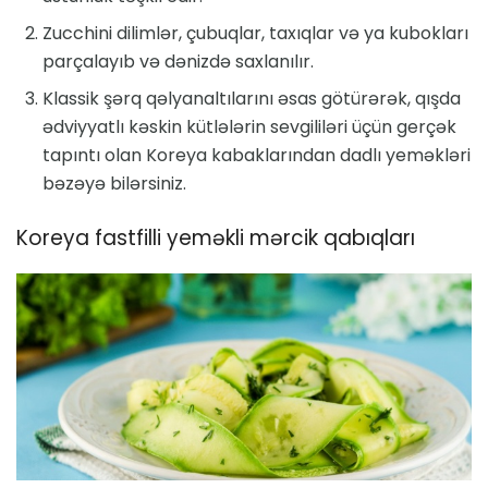
Zucchini dilimlər, çubuqlar, taxıqlar və ya kubokları
parçalayıb və dənizdə saxlanılır.
Klassik şərq qəlyanaltılarını əsas götürərək, qışda
ədviyyatlı kəskin kütlələrin sevgililəri üçün gerçək
tapıntı olan Koreya kabaklarından dadlı yeməkləri
bəzəyə bilərsiniz.
Koreya fastfilli yeməkli mərcik qabıqları