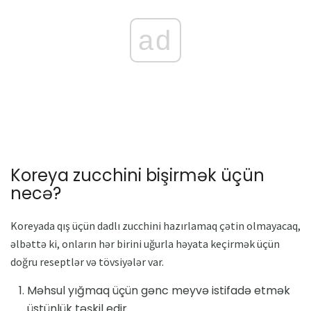
ad
Koreya zucchini bişirmək üçün
necə?
Koreyada qış üçün dadlı zucchini hazırlamaq çətin olmayacaq,
əlbəttə ki, onların hər birini uğurla həyata keçirmək üçün
doğru reseptlər və tövsiyələr var.
Məhsul yığmaq üçün gənc meyvə istifadə etmək
üstünlük təşkil edir.