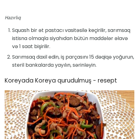
Hazırlıq
Squash bir ət pastacı vasitəsilə keçirilir, sarımsaq
istisna olmaqla siyahıdan bütün maddələr əlavə
və 1 saat bişirilir.
Sarımsaq daxil edin, iş parçasını 15 dəqiqə yoğurun,
steril bankalarda yayılın, sərinləyin.
Koreyada Koreya qurudulmuş - resept