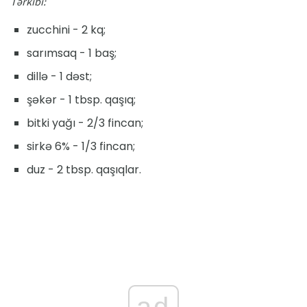
Tərkibi:
zucchini - 2 kq;
sarımsaq - 1 baş;
dillə - 1 dəst;
şəkər - 1 tbsp. qaşıq;
bitki yağı - 2/3 fincan;
sirkə 6% - 1/3 fincan;
duz - 2 tbsp. qaşıqlar.
ad