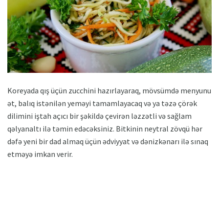
Koreyada qış üçün zucchini hazırlayaraq, mövsümdə menyunu
ət, balıq istənilən yeməyi tamamlayacaq və ya təzə çörək
dilimini iştah açıcı bir şəkildə çevirən ləzzətli və sağlam
qəlyanaltı ilə təmin edəcəksiniz. Bitkinin neytral zövqü hər
dəfə yeni bir dad almaq üçün ədviyyat və dənizkənarı ilə sınaq
etməyə imkan verir.