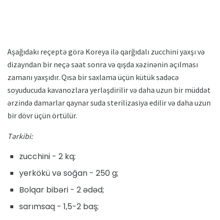
Aşağıdakı reçeptə görə Koreya ilə qarğıdalı zucchini yaxşı və
dizayndan bir neçə saat sonra və qışda xəzinənin açılması
zamanı yaxşıdır. Qısa bir saxlama üçün kütük sadəcə
soyuducuda kavanozlara yerləşdirilir və daha uzun bir müddət
ərzində damarlar qaynar suda sterilizasiya edilir və daha uzun
bir dövr üçün örtülür.
Tərkibi:
zucchini - 2 kq;
yerkökü və soğan - 250 g;
Bolqar bibəri - 2 ədəd;
sarımsaq - 1,5-2 baş;