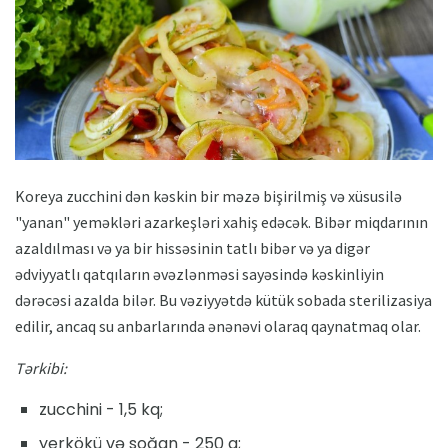
Koreya zucchini dən kəskin bir məzə bişirilmiş və xüsusilə
"yanan" yeməkləri azarkeşləri xahiş edəcək. Bibər miqdarının
azaldılması və ya bir hissəsinin tatlı bibər və ya digər
ədviyyatlı qatqıların əvəzlənməsi sayəsində kəskinliyin
dərəcəsi azalda bilər. Bu vəziyyətdə kütük sobada sterilizasiya
edilir, ancaq su anbarlarında ənənəvi olaraq qaynatmaq olar.
Tərkibi:
zucchini - 1,5 kq;
yerkökü və soğan - 250 g;