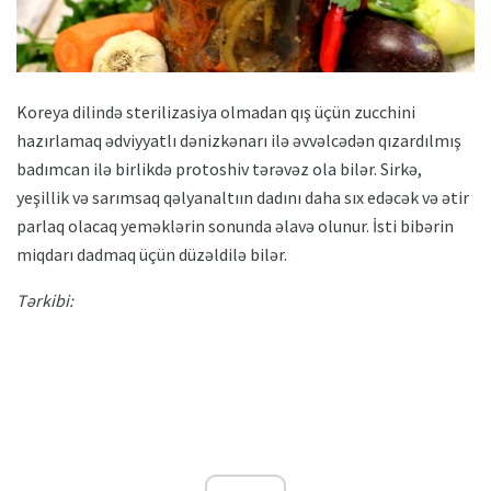
Koreya dilində sterilizasiya olmadan qış üçün zucchini
hazırlamaq ədviyyatlı dənizkənarı ilə əvvəlcədən qızardılmış
badımcan ilə birlikdə protoshiv tərəvəz ola bilər. Sirkə,
yeşillik və sarımsaq qəlyanaltıın dadını daha sıx edəcək və ətir
parlaq olacaq yeməklərin sonunda əlavə olunur. İsti bibərin
miqdarı dadmaq üçün düzəldilə bilər.
Tərkibi: