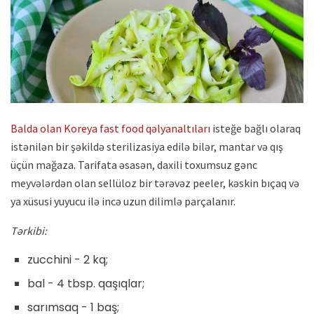
Balda olan Koreya fast food qəlyanaltıları
isteğe bağlı olaraq
istənilən bir şəkildə sterilizasiya edilə bilər, mantar və qış
üçün mağaza. Tarifata əsasən, daxili toxumsuz gənc
meyvələrdən olan sellüloz bir tərəvəz peeler, kəskin bıçaq və
ya xüsusi yuyucu ilə incə uzun dilimlə parçalanır.
Tərkibi:
zucchini - 2 kq;
bal - 4 tbsp. qaşıqlar;
sarımsaq - 1 baş;