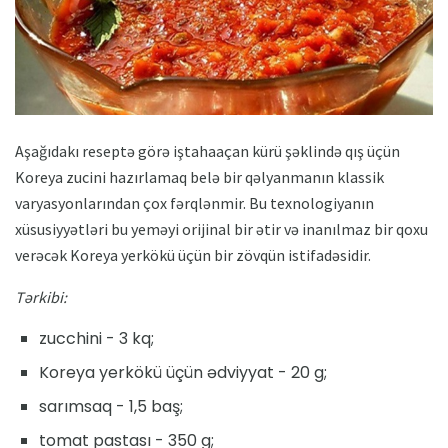
Aşağıdakı reseptə görə iştahaaçan kürü şəklində qış üçün
Koreya zucini hazırlamaq belə bir qəlyanmanın klassik
varyasyonlarından çox fərqlənmir. Bu texnologiyanın
xüsusiyyətləri bu yeməyi orijinal bir ətir və inanılmaz bir qoxu
verəcək Koreya yerkökü üçün bir zövqün istifadəsidir.
Tərkibi:
zucchini - 3 kq;
Koreya yerkökü üçün ədviyyat - 20 g;
sarımsaq - 1,5 baş;
tomat pastası - 350 g;