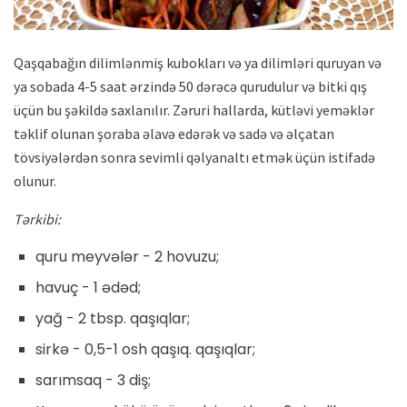
Qaşqabağın dilimlənmiş kubokları və ya dilimləri quruyan və
ya sobada 4-5 saat ərzində 50 dərəcə qurudulur və bitki qış
üçün bu şəkildə saxlanılır. Zəruri hallarda, kütləvi yeməklər
təklif olunan şoraba əlavə edərək və sadə və əlçatan
tövsiyələrdən sonra sevimli qəlyanaltı etmək üçün istifadə
olunur.
Tərkibi:
quru meyvələr - 2 hovuzu;
havuç - 1 ədəd;
yağ - 2 tbsp. qaşıqlar;
sirkə - 0,5-1 osh qaşıq. qaşıqlar;
sarımsaq - 3 diş;