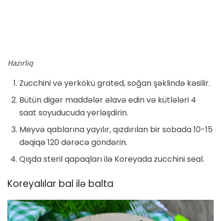
Hazırlıq
Zucchini və yerkökü grated, soğan şəklində kəsilir.
Bütün digər maddələr əlavə edin və kütlələri 4
saat soyuducuda yerləşdirin.
Meyvə qablarına yayılır, qızdırılan bir sobada 10-15
dəqiqə 120 dərəcə göndərin.
Qışda steril qapaqları ilə Koreyada zucchini seal.
Koreyalılar bal ilə balta