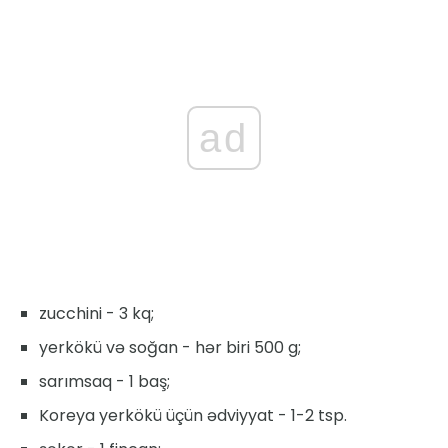
ad
zucchini - 3 kq;
yerkökü və soğan - hər biri 500 g;
sarımsaq - 1 baş;
Koreya yerkökü üçün ədviyyat - 1-2 tsp.