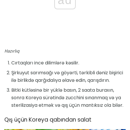
Hazırlıq
Cırtaqları ince dilimlərə kəsilir.
Şirkuyut sarımsağı və göyərti, tərkibli dəniz bişirici
ilə birlikdə qarğıdalıya əlavə edin, qarışdırın.
Bitki kütləsinə bir yüklə basın, 2 saata buraxın,
sonra Koreya sürətində zucchini sınanmaq və ya
sterilizasiya etmək və qış üçün mantıksız ola bilər.
Qış üçün Koreya qabından salat