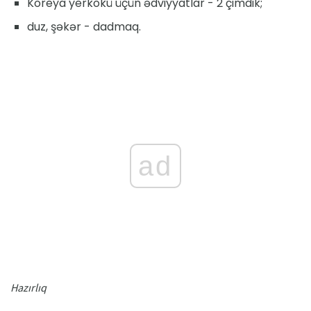
Koreya yerkökü üçün ədviyyatlar - 2 çimdik;
duz, şəkər - dadmaq.
ad
Hazırlıq