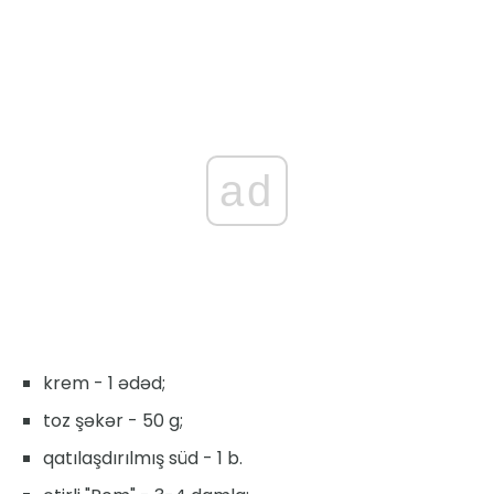
ad
krem - 1 ədəd;
toz şəkər - 50 g;
qatılaşdırılmış süd - 1 b.