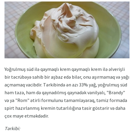
Yoğrulmuş süd ilə qaymaqlı krem ​​qaymaqlı krem ​​ilə əlverişli
bir təcrübəyə sahib bir aşbaz edə bilər, onu aşırmamaq və yağı
açmamaq vacibdir. Tərkibində ən azı 33% yağ, yoğrulmuş süd
həm təzə, həm də qaynadılmış qaynadək vanilyalı, "Brandy"
və ya "Rom" ətirli formulunu tamamlayaraq, təmiz formada
spirt hazırlanmış kremin tutarlılığına təsir göstərir və daha
çox maye etməkdədir.
Tərkibi: