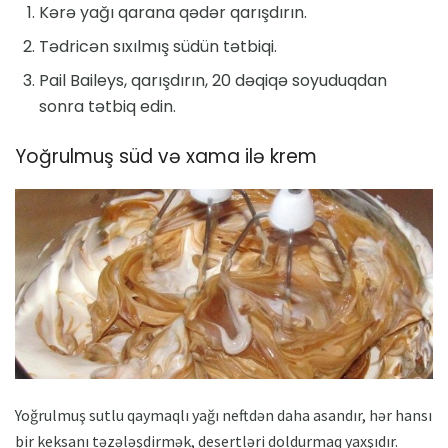
Kərə yağı qarana qədər qarışdırın.
Tədricən sıxılmış südün tətbiqi.
Pail Baileys, qarışdırın, 20 dəqiqə soyuduqdan
sonra tətbiq edin.
Yoğrulmuş süd və xama ilə krem
Yoğrulmuş sutlu qaymaqlı yağı neftdən daha asandır, hər hansı
bir keksanı təzələşdirmək, desertləri doldurmaq yaxşıdır.