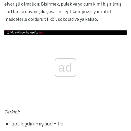
əlverişli olmalıdır. Bişirmək, pülək və ya qum kimi bişirilmiş
tortlar ilə doymuşdur, əsas resept kompozisiyanı ətirli
maddələrlə doldurur: likör, şokolad və ya kakao.
ad
Tərkibi:
qatılaşdırılmış süd - 1 b.