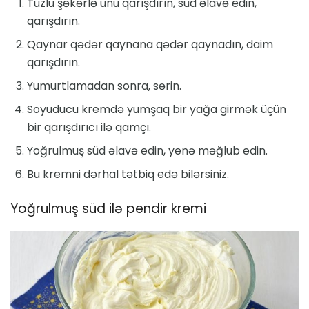
Tuzlu şəkərlə unu qarışdırın, süd əlavə edin,
qarışdırın.
Qaynar qədər qaynana qədər qaynadın, daim
qarışdırın.
Yumurtlamadan sonra, sərin.
Soyuducu kremdə yumşaq bir yağa girmək üçün
bir qarışdırıcı ilə qamçı.
Yoğrulmuş süd əlavə edin, yenə məğlub edin.
Bu kremni dərhal tətbiq edə bilərsiniz.
Yoğrulmuş süd ilə pendir kremi