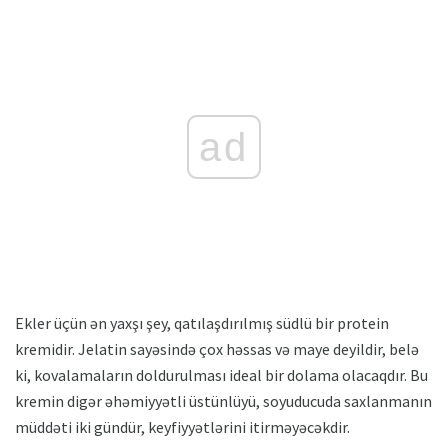
ad
Ekler üçün ən yaxşı şey, qatılaşdırılmış südlü bir protein
kremidir. Jelatin sayəsində çox həssas və maye deyildir, belə
ki, kovalamaların doldurulması ideal bir dolama olacaqdır. Bu
kremin digər əhəmiyyətli üstünlüyü, soyuducuda saxlanmanın
müddəti iki gündür, keyfiyyətlərini itirməyəcəkdir.