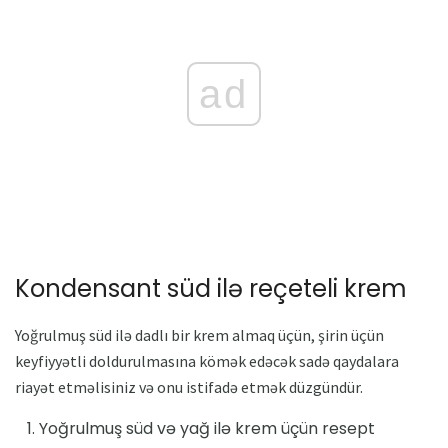
ad
Kondensant süd ilə reçeteli krem
Yoğrulmuş süd ilə dadlı bir krem ​​almaq üçün, şirin üçün
keyfiyyətli doldurulmasına kömək edəcək sadə qaydalara
riayət etməlisiniz və onu istifadə etmək düzgündür.
Yoğrulmuş süd və yağ ilə krem ​​üçün resept