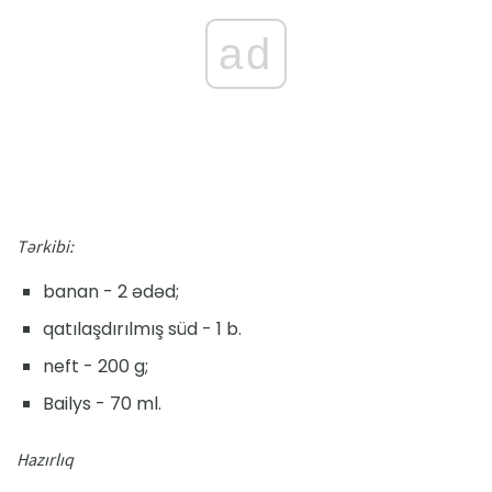
ad
Tərkibi:
banan - 2 ədəd;
qatılaşdırılmış süd - 1 b.
neft - 200 g;
Bailys - 70 ml.
Hazırlıq