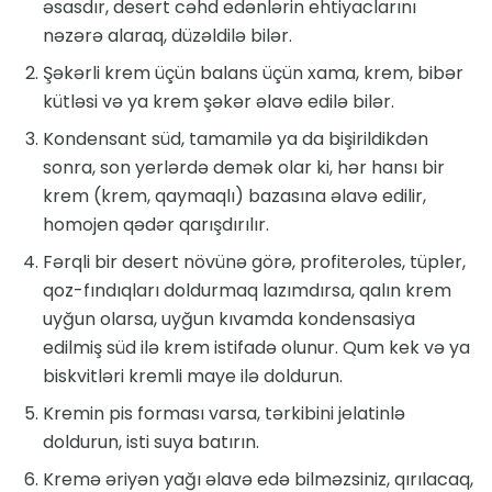
əsasdır, desert cəhd edənlərin ehtiyaclarını
nəzərə alaraq, düzəldilə bilər.
Şəkərli krem ​​üçün balans üçün xama, krem, bibər
kütləsi və ya krem ​​şəkər əlavə edilə bilər.
Kondensant süd, tamamilə ya da bişirildikdən
sonra, son yerlərdə demək olar ki, hər hansı bir
krem ​​(krem, qaymaqlı) bazasına əlavə edilir,
homojen qədər qarışdırılır.
Fərqli bir desert növünə görə, profiteroles, tüpler,
qoz-fındıqları doldurmaq lazımdırsa, qalın krem ​​
uyğun olarsa, uyğun kıvamda kondensasiya
edilmiş süd ilə krem ​​istifadə olunur. Qum kek və ya
biskvitləri kremli maye ilə doldurun.
Kremin pis forması varsa, tərkibini jelatinlə
doldurun, isti suya batırın.
Kremə əriyən yağı əlavə edə bilməzsiniz, qırılacaq,