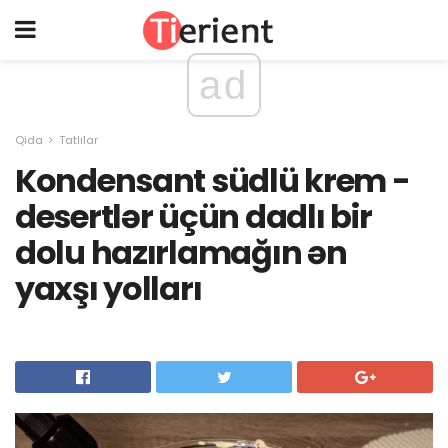
ad
Qida
Tatlılar
Kondensant südlü krem ​​-
desertlər üçün dadlı bir
dolu hazırlamağın ən
yaxşı yolları