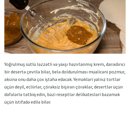
Yoğrulmuş sütlü ləzzətli və yaxşı hazırlanmış krem, darıxdırıcı
bir desertə çevrilə bilər, belə doldurulması müalicəni pozmur,
əksinə onu daha çox iştaha edəcək. Yeməkləri yalnız tortlar
üçün deyil, ecliirlər, çörəksiz bişirən çörəklər, desertlər üçün
dəfələrlə tətbiq edin, bəzi reseptlər delikatesləri bəzəmək
üçün istifadə edilə bilər.