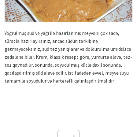
Yoğrulmuş süd və yağı ilə hazırlanmış meyvəni çox sadə,
sürətlə hazırlayırsınız, ancaq südün tərkibinə
getməyəcəksiniz, süd tez yanıqlanır və doldurulma ümidsizcə
zədələnə bilər. Krem, klassik resept görə, yumurta əlavə, tez-
tez qaynadılır, sonunda, soyudulmuş kütlə daxil sonunda,
qatılaşdırılmış süd əlavə edilir. İstifadədən əvvəl, meyvə suyu
tamamilə soyudulur və hərtərəfli qalınlaşdırılmalıdır.