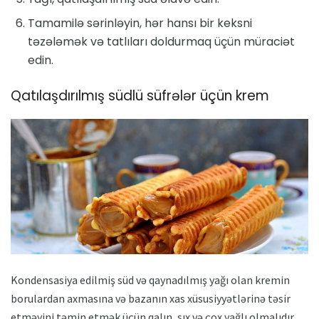
Tamamilə sərinləyin, hər hansı bir keksni
təzələmək və tatlıları doldurmaq üçün müraciət
edin.
Qatılaşdırılmış südlü süfrələr üçün krem
Kondensasiya edilmiş süd və qaynadılmış yağı olan kremin
borulardan axmasına və bazanın xas xüsusiyyətlərinə təsir
etməyini təmin etmək üçün qalın, sıx və çox yağlı olmalıdır.