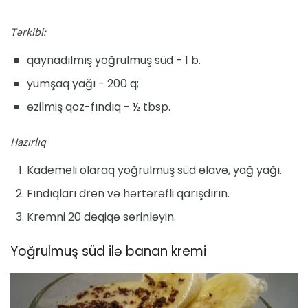
Tərkibi:
qaynadılmış yoğrulmuş süd - 1 b.
yumşaq yağı - 200 q;
əzilmiş qoz-fındıq - ½ tbsp.
Hazırlıq
Kademeli olaraq yoğrulmuş süd əlavə, yağ yağı.
Fındıqları dren və hərtərəfli qarışdırın.
Kremni 20 dəqiqə sərinləyin.
Yoğrulmuş süd ilə banan kremi