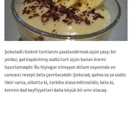
Şokoladlı biskvit tortlarını şaxələndirmək üçün yaxşı bir
yoldur, qatılaşdırılmış südlü tort üçün banan kremi
hazırlamaqdır. Bu hiyləgər olmayan dolum sayəsində ən
cansıxıcı resept belə çevriləcəkdir. Şokolad, qəhvə və ya südlü
likör varsa, əlbəttə ki, tərkibə əlavə edilməlidir, belə ki,
kremin dad keyfiyyətləri daha böyük bir əmr olacaq.