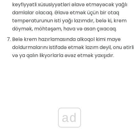
keyfiyyətli xüsusiyyətləri əlavə etməyəcək yağlı
damlalar olacaq. Əlavə etmək üçün bir otaq
temperaturunun isti yağı lazımdır, belə ki, krem ​​
döymək, möhtəşəm, hava və asan çıxacaq.
Belə krem ​​hazırlamasında alkoqol kimi maye
doldurmalarını istifadə etmək lazım deyil, onu ətirli
və ya qalın likyorlarla əvəz etmək yaxşıdır.
ad