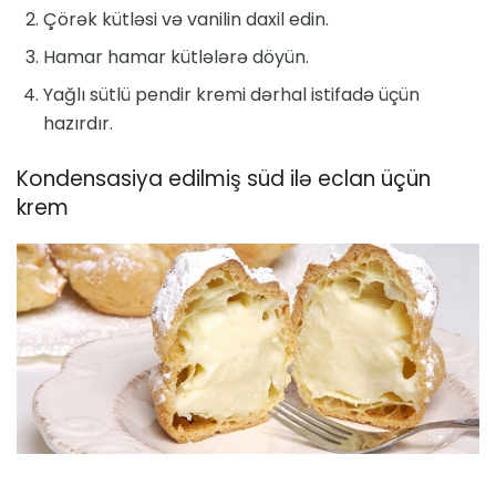
Çörək kütləsi və vanilin daxil edin.
Hamar hamar kütlələrə döyün.
Yağlı sütlü pendir kremi dərhal istifadə üçün
hazırdır.
Kondensasiya edilmiş süd ilə eclan üçün
krem