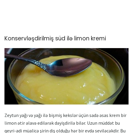
Konservləşdirilmiş süd ilə limon kremi
Zeytun yağı və yağı ilə bişmiş kekslər üçün sadə əsas krem ​​bir
limon ətir əlavə edilərək dəyişdirilə bilər. Uzun müddət bu
qeyri-adi müalicə şirin diş olduğu hər bir evdə seviləcəkdir. Bu