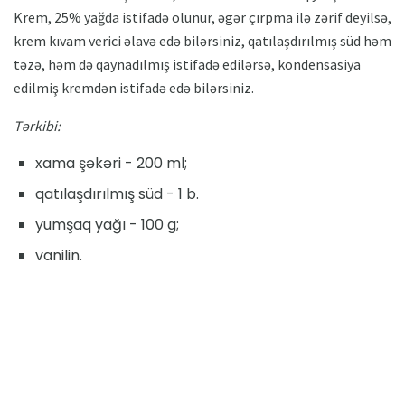
Krem, 25% yağda istifadə olunur, əgər çırpma ilə zərif deyilsə,
krem ​​kıvam verici əlavə edə bilərsiniz, qatılaşdırılmış süd həm
təzə, həm də qaynadılmış istifadə edilərsə, kondensasiya
edilmiş kremdən istifadə edə bilərsiniz.
Tərkibi:
xama şəkəri - 200 ml;
qatılaşdırılmış süd - 1 b.
yumşaq yağı - 100 g;
vanilin.