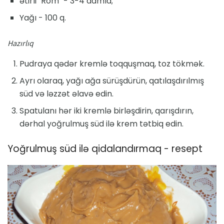
ətirli "Rom" - 3-4 damla;
Yağı - 100 q.
Hazırlıq
Pudraya qədər kremlə toqquşmaq, toz tökmək.
Ayrı olaraq, yağı ağa sürüşdürün, qatılaşdırılmış
süd və ləzzət əlavə edin.
Spatulanı hər iki kremlə birləşdirin, qarışdırın,
dərhal yoğrulmuş süd ilə krem ​​tətbiq edin.
Yoğrulmuş süd ilə qidalandırmaq - resept