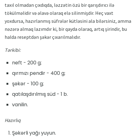
taxıl olmadan çıxdıqda, ləzzətin özü bir qarışdırıcı ilə
tökülməlidir və əlavə olaraq elə silinmişdir. Heç vaxt
yoxdursa, hazırlanmış süfrələr kütləsini ala bilərsiniz, amma
nəzərə almaq lazımdır ki, bir qayda olaraq, artıq şirindir, bu
halda reseptdən şəkər çıxarılmalıdır.
Tərkibi:
neft - 200 g;
qırmızı pendir - 400 g;
şəkər - 100 g;
qatılaşdırılmış süd - 1 b.
vanilin.
Hazırlıq
Şəkərli yağı yuyun.