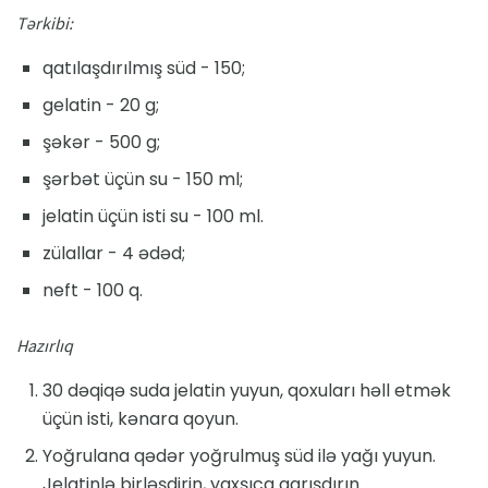
Tərkibi:
qatılaşdırılmış süd - 150;
gelatin - 20 g;
şəkər - 500 g;
şərbət üçün su - 150 ml;
jelatin üçün isti su - 100 ml.
zülallar - 4 ədəd;
neft - 100 q.
Hazırlıq
30 dəqiqə suda jelatin yuyun, qoxuları həll etmək
üçün isti, kənara qoyun.
Yoğrulana qədər yoğrulmuş süd ilə yağı yuyun.
Jelatinlə birləşdirin, yaxşıca qarışdırın.