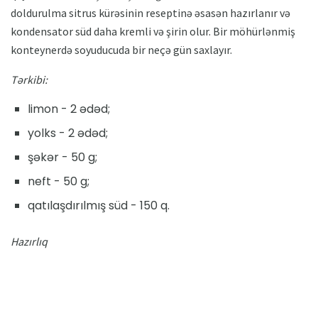
doldurulma sitrus kürəsinin reseptinə əsasən hazırlanır və
kondensator süd daha kremli və şirin olur. Bir möhürlənmiş
konteynerdə soyuducuda bir neçə gün saxlayır.
Tərkibi:
limon - 2 ədəd;
yolks - 2 ədəd;
şəkər - 50 g;
neft - 50 g;
qatılaşdırılmış süd - 150 q.
Hazırlıq