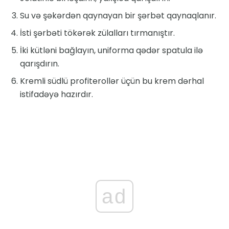
Su və şəkərdən qaynayan bir şərbət qaynaqlanır.
İsti şərbəti tökərək zülalları tırmanıştır.
İki kütləni bağlayın, uniforma qədər spatula ilə
qarışdırın.
Kremli südlü profiterollər üçün bu krem ​​dərhal
istifadəyə hazırdır.
ad