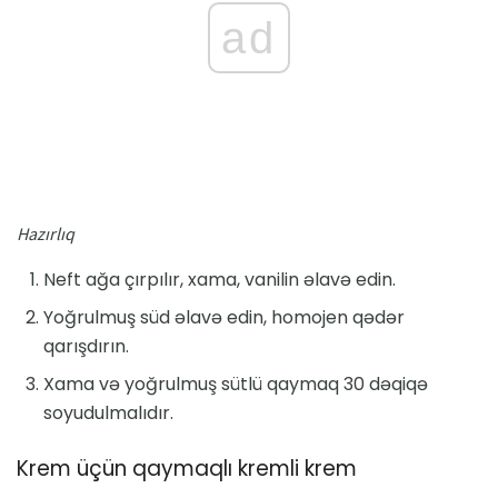
ad
Hazırlıq
Neft ağa çırpılır, xama, vanilin əlavə edin.
Yoğrulmuş süd əlavə edin, homojen qədər
qarışdırın.
Xama və yoğrulmuş sütlü qaymaq 30 dəqiqə
soyudulmalıdır.
Krem üçün qaymaqlı kremli krem