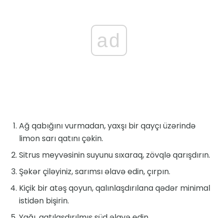
ad
Ağ qabığını vurmadan, yaxşı bir qayçı üzərində
limon sarı qatını çəkin.
Sitrus meyvəsinin suyunu sıxaraq, zövqlə qarışdırın.
Şəkər çiləyiniz, sarımsı əlavə edin, çırpın.
Kiçik bir atəş qoyun, qalınlaşdırılana qədər minimal
istidən bişirin.
Yağı, qatılaşdırılmış süd əlavə edin.