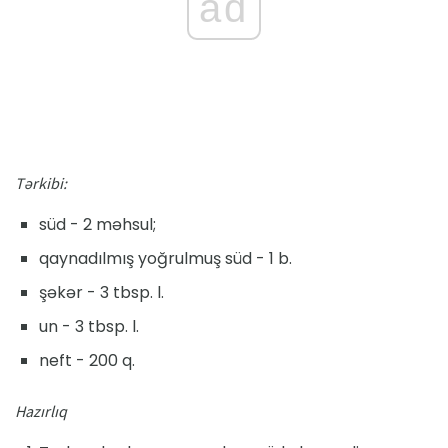
ad
Tərkibi:
süd - 2 məhsul;
qaynadılmış yoğrulmuş süd - 1 b.
şəkər - 3 tbsp. l.
un - 3 tbsp. l.
neft - 200 q.
Hazırlıq