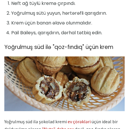
Neft ağ tüylü kremə çırpındı.
Yoğrulmuş sütü yuyun, hərtərəfli qarışdırın.
Krem üçün banan əlavə olunmalıdır.
Pail Baileys, qarışdırın, dərhal tətbiq edin.
Yoğrulmuş süd ilə "qoz-fındıq" üçün krem
Yoğrulmuş süd ilə şokolad kremi
ev çörəkləri
üçün ideal bir