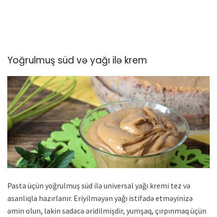
Yoğrulmuş süd və yağı ilə krem
Pasta üçün yoğrulmuş süd ilə universal yağı kremi tez və
asanlıqla hazırlanır. Eriyilməyən yağı istifadə etməyinizə
əmin olun, lakin sadəcə əridilmişdir, yumşaq, çırpınmaq üçün