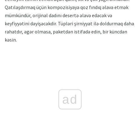
Qatılaşdırmaq üçün kompozisiyaya qoz fındıq əlavə etmək
mümkündür, orijinal dadını desertə əlavə edəcək və
keyfiyyətini dəyişəcəkdir. Tüpləri şirniyyat ilə doldurmaq daha
rahatdır, əgər olmasa, paketdən istifadə edin, bir küncdən
kəsin.
ad