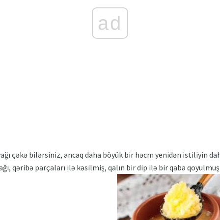
ad
ağı çəkə bilərsiniz, ancaq daha böyük bir həcm yenidən istiliyin d
ağı, qəribə parçaları ilə kəsilmiş, qalın bir dip ilə bir qaba qoyulmuş