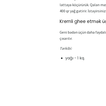
lattaya köçürürük. Qalan may
400 qr yağ gətirir. İstəyirsini
Kremli ghee etmək ü
Geni bədən üçün daha faydalı
çıxarılır.
Tərkibi:
yağı - 1 kq.