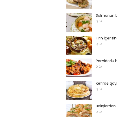
Salmonun b
QIDA
Fırın içəris
QIDA
Pomidorlu bi
QIDA
Kefirdə qayn
QIDA
Balıqlardan 
QIDA