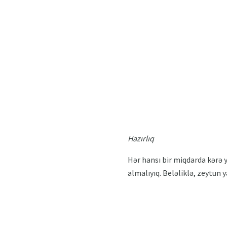
Hazırlıq
Hər hansı bir miqdarda kərə y
almalıyıq. Beləliklə, zeytun y