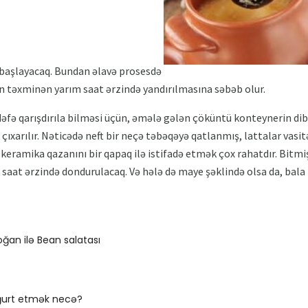
 başlayacaq. Bundan əlavə prosesdə
n təxminən yarım saat ərzində yandırılmasına səbəb olur.
əfə qarışdırıla bilməsi üçün, əmələ gələn çöküntü konteynerin di
çıxarılır. Nəticədə neft bir neçə təbəqəyə qatlanmış, lattalar vasit
keramika qazanını bir qapaq ilə istifadə etmək çox rahatdır. Bitmi
saat ərzində dondurulacaq. Və hələ də maye şəklində olsa da, bala b
ğan ilə Bean salatası
urt etmək necə?