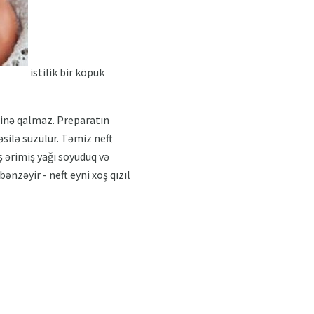
istilik bir köpük
binə qalmaz. Preparatın
əsilə süzülür. Təmiz neft
ş ərimiş yağı soyuduq və
ənzəyir - neft eyni xoş qızıl