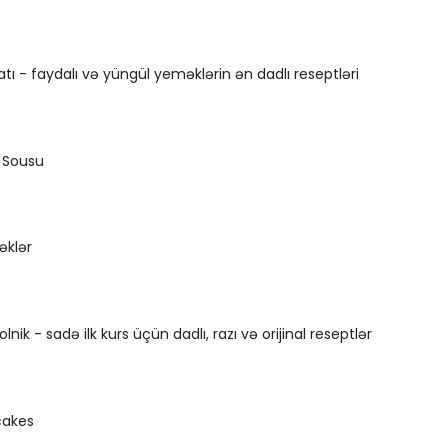
atı - faydalı və yüngül yeməklərin ən dadlı reseptləri
 Sousu
əklər
lnik - sadə ilk kurs üçün dadlı, razı və orijinal reseptlər
cakes