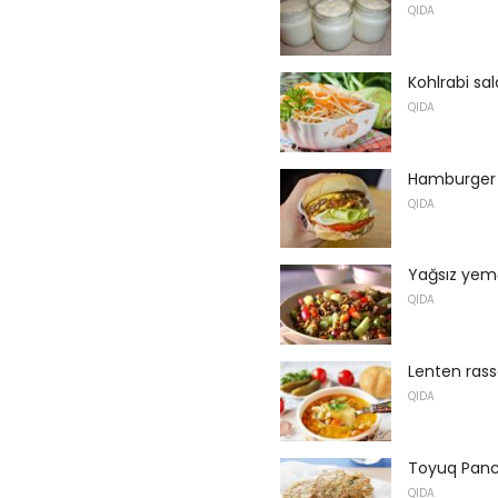
QIDA
Kohlrabi sal
QIDA
Hamburger
QIDA
Yağsız yem
QIDA
Lenten rasso
QIDA
Toyuq Pan
QIDA