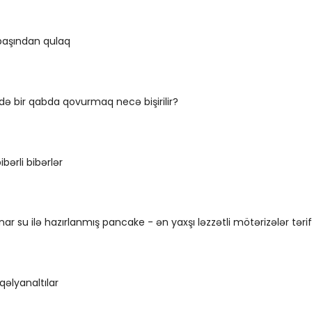
aşından qulaq
ində bir qabda qovurmaq necə bişirilir?
bərli bibərlər
ar su ilə hazırlanmış pancake - ən yaxşı ləzzətli mötərizələr tərif
qəlyanaltılar