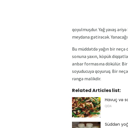
qoyulmuşdur. Yağ yavaş əriyə
meydana gətirəcək. Yanacağı
Bu müddətdə yağın bir neçə d
sonuna yaxın, köpük diqqətlə 
anbar formasına dökülür. Bir 
soyuducuya qoyuruq. Bir neçə 
rəngə malikdir.
Related Articles list:
Havuç və so
QIDA
Süddən yoğ