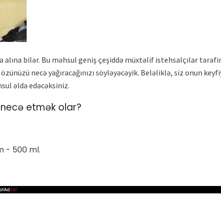
 alına bilər. Bu məhsul geniş çeşiddə müxtəlif istehsalçılar tərəf
zə özünüzü necə yağıracağınızı söyləyəcəyik. Beləliklə, siz onun key
hsul əldə edəcəksiniz.
 necə etmək olar?
​​- 500 ml.