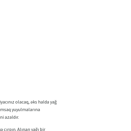
iyacınız olacaq, əks halda yağ
rımsaq yuyulmalarına
i azaldır.
 çırpın. Alınan yağı bir