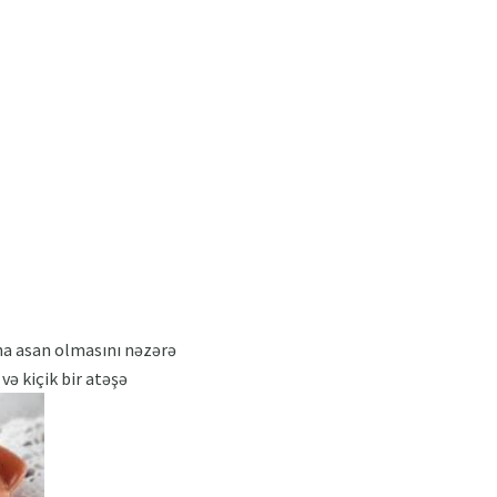
aha asan olmasını nəzərə
 və kiçik bir atəşə