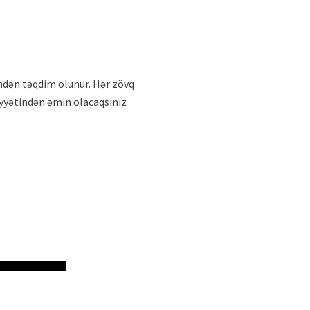
indən təqdim olunur. Hər zövq
fiyyətindən əmin olacaqsınız