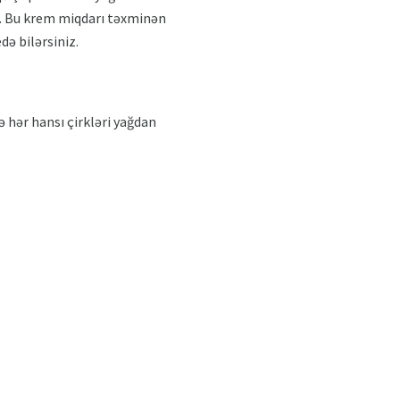
 Bu krem ​​miqdarı təxminən
də bilərsiniz.
 hər hansı çirkləri yağdan