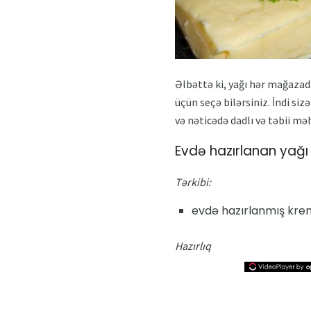
Əlbəttə ki, yağı hər mağazada
üçün seçə bilərsiniz. İndi si
və nəticədə dadlı və təbii mə
Evdə hazırlanan yağı
Tərkibi:
evdə hazırlanmış krem 
Hazırlıq