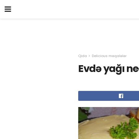
Qida
Delicious məqalələr
Evdə yağı ne