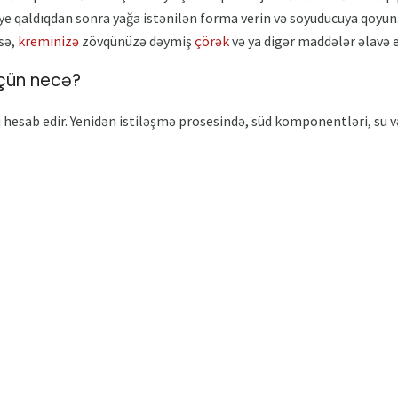
e qaldıqdan sonra yağa istənilən forma verin və soyuducuya qoyun.
zsə,
kreminizə
zövqünüzə dəymiş
çörək
və ya digər maddələr əlavə e
çün necə?
 hesab edir. Yenidən istiləşmə prosesində, süd komponentləri, su və