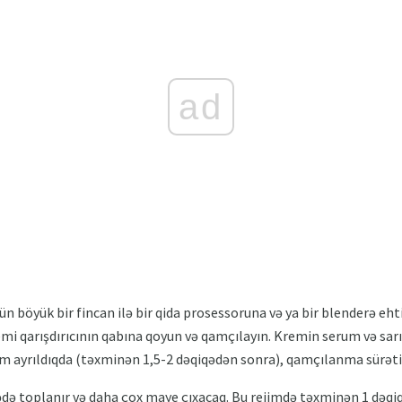
ad
n böyük bir fincan ilə bir qida prosessoruna və ya bir blenderə eht
remi qarışdırıcının qabına qoyun və qamçılayın. Kremin serum və sa
m ayrıldıqda (təxminən 1,5-2 dəqiqədən sonra), qamçılanma sürətin
də toplanır və daha çox maye çıxacaq. Bu rejimdə təxminən 1 dəqiqə