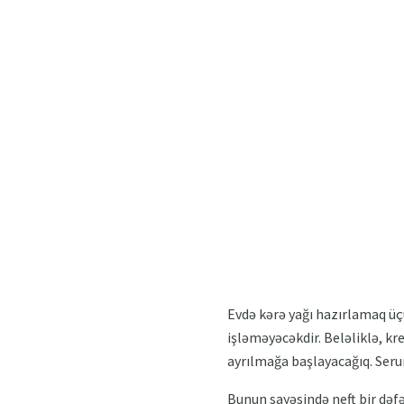
Evdə kərə yağı hazırlamaq üçü
işləməyəcəkdir. Beləliklə, k
ayrılmağa başlayacağıq. Seru
Bunun sayəsində neft bir dəfə