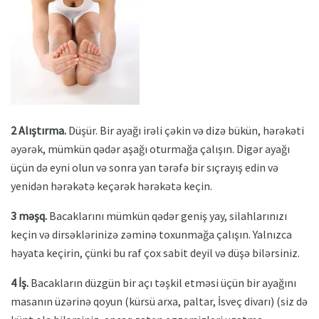
2 Alıştırma.
Düşür. Bir ayağı irəli çəkin və dizə bükün, hərəkəti
əyərək, mümkün qədər aşağı oturmağa çalışın. Digər ayağı
üçün də eyni olun və sonra yan tərəfə bir sıçrayış edin və
yenidən hərəkətə keçərək hərəkətə keçin.
3 məşq.
Bacaklarını mümkün qədər geniş yay, silahlarınızı
keçin və dirsəklərinizə zəminə toxunmağa çalışın. Yalnızca
həyata keçirin, çünki bu raf çox sabit deyil və düşə bilərsiniz.
4 İş.
Bacakların düzgün bir açı təşkil etməsi üçün bir ayağını
masanın üzərinə qoyun (kürsü arxa, paltar, İsveç divarı) (siz də