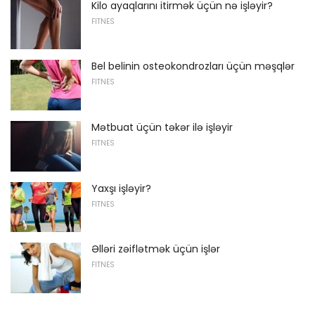
Kilo ayaqlarını itirmək üçün nə işləyir?
FITNES
Bel belinin osteokondrozları üçün məşqlər
FITNES
Mətbuat üçün təkər ilə işləyir
FITNES
Yaxşı işləyir?
FITNES
Əlləri zəiflətmək üçün işlər
FITNES