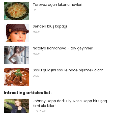
Tərəvəz üçün lakana növləri
EVI
Səndəlli kruş kapağı
MODA
Natalya Romanova - toy geyimləri
MODA
Soslu gulaşını sos ilə necə bişirmək olar?
QIDA
Intresting articles list:
Johnny Depp dedi: Lily-Rose Depp bir uşaq
kimi ölə bilər!
ULDUZLAR