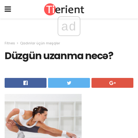
ad
Fitnes
Qadınlar üçün məşqlər
Düzgün uzanma necə?