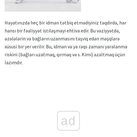
Həyatınızda heç bir idman tətbiq etmədiyiniz təqdirdə, hər
hansı bir fəaliyyət istiləşməyi ehtiva edir. Bu vəziyyətdə,
əzələlərin və bağların uzanmasını təşviq edən məşqlərə
xüsusi bir yer verilir. Bu, idman və ya rəqs zamanı yaralanma
riskini (bağları uzatmaq, qırmaq və s. Kimi) azaltmaq üçün
lazımdır.
ad