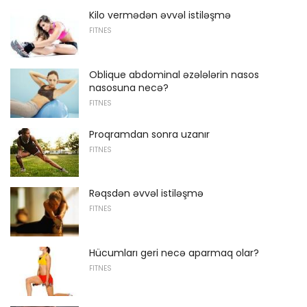
Kilo vermədən əvvəl istiləşmə
FITNES
Oblique abdominal əzələlərin nasos
nasosuna necə?
FITNES
Proqramdan sonra uzanır
FITNES
Rəqsdən əvvəl istiləşmə
FITNES
Hücumları geri necə aparmaq olar?
FITNES