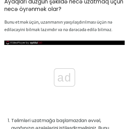
Ayaqları düzgün şəkildə necə uzatmaq üçün
necə öyrənmək olar?
Bunu etmək üçün, uzanmanın yaxşılaşdırılması üçün nə
ediləcəyini bilmək lazımdır və nə dərəcədə edilə bilməz.
ad
Təlimləri uzatmağa başlamazdan əvvəl,
ayağınızın əzələlərini istiləşdirməlisiniz. Bunu