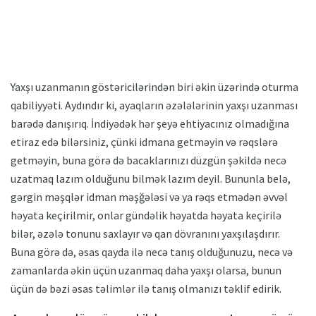
Yaxşı uzanmanın göstəricilərindən biri əkin üzərində oturma
qabiliyyəti. Aydındır ki, ayaqların əzələlərinin yaxşı uzanması
barədə danışırıq. İndiyədək hər şeyə ehtiyacınız olmadığına
etiraz edə bilərsiniz, çünki idmana getməyin və rəqslərə
getməyin, buna görə də bacaklarınızı düzgün şəkildə necə
uzatmaq lazım olduğunu bilmək lazım deyil. Bununla belə,
gərgin məşqlər idman məşğələsi və ya rəqs etmədən əvvəl
həyata keçirilmir, onlar gündəlik həyatda həyata keçirilə
bilər, əzələ tonunu saxlayır və qan dövranını yaxşılaşdırır.
Buna görə də, əsas qayda ilə necə tanış olduğunuzu, necə və
zamanlarda əkin üçün uzanmaq daha yaxşı olarsa, bunun
üçün də bəzi əsas təlimlər ilə tanış olmanızı təklif edirik.