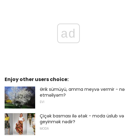
ad
Enjoy other users choice:
Ərik sümüyü, amma meyvə vermir - nə
etməliyəm?
EVI
Çiçək basması ilə ətək - moda üslub və
geyinmək nədir?
MODA