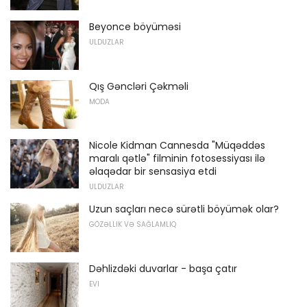
Beyonce böyüməsi
ULDUZLAR
Qış Gəncləri Çəkməli
MODA
Nicole Kidman Cannesda "Müqəddəs
maralı qətlə" filminin fotosessiyası ilə
əlaqədar bir sensasiya etdi
ULDUZLAR
Uzun saçları necə sürətli böyümək olar?
GÖZƏLLIK VƏ SAĞLAMLIQ
Dəhlizdəki duvarlar - başa çatır
EVI