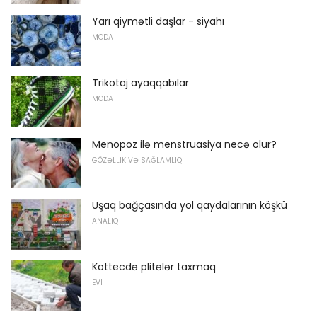
Yarı qiymətli daşlar - siyahı
MODA
Trikotaj ayaqqabılar
MODA
Menopoz ilə menstruasiya necə olur?
GÖZƏLLIK VƏ SAĞLAMLIQ
Uşaq bağçasında yol qaydalarının köşkü
ANALIQ
Kottecdə plitələr taxmaq
EVI