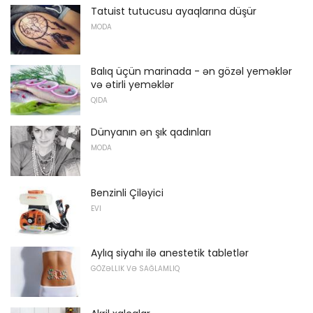
Tatuist tutucusu ayaqlarına düşür
MODA
Balıq üçün marinada - ən gözəl yeməklər
və ətirli yeməklər
QIDA
Dünyanın ən şık qadınları
MODA
Benzinli Çiləyici
EVI
Aylıq siyahı ilə anestetik tabletlər
GÖZƏLLIK VƏ SAĞLAMLIQ