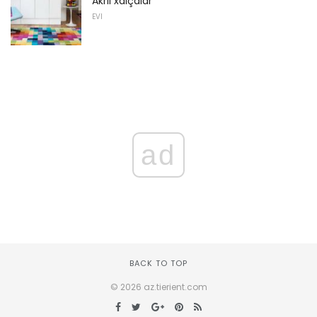
Akril xalçalar
EVI
ad
BACK TO TOP
© 2026 az.tierient.com