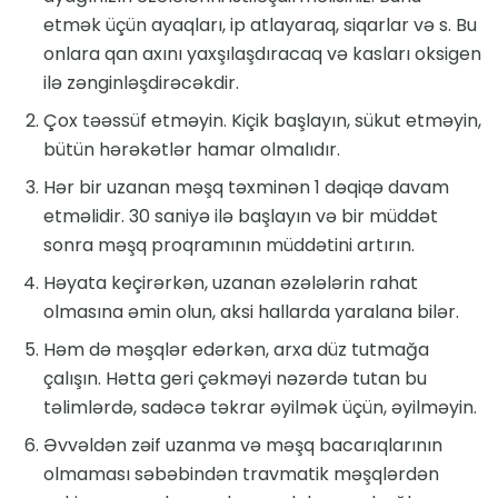
etmək üçün ayaqları, ip atlayaraq, siqarlar və s. Bu
onlara qan axını yaxşılaşdıracaq və kasları oksigen
ilə zənginləşdirəcəkdir.
Çox təəssüf etməyin. Kiçik başlayın, sükut etməyin,
bütün hərəkətlər hamar olmalıdır.
Hər bir uzanan məşq təxminən 1 dəqiqə davam
etməlidir. 30 saniyə ilə başlayın və bir müddət
sonra məşq proqramının müddətini artırın.
Həyata keçirərkən, uzanan əzələlərin rahat
olmasına əmin olun, aksi hallarda yaralana bilər.
Həm də məşqlər edərkən, arxa düz tutmağa
çalışın. Hətta geri çəkməyi nəzərdə tutan bu
təlimlərdə, sadəcə təkrar əyilmək üçün, əyilməyin.
Əvvəldən zəif uzanma və məşq bacarıqlarının
olmaması səbəbindən travmatik məşqlərdən