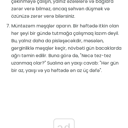
çəkinməyə çalışın, yalnız əzələlərə və bağlara
zərər verə bilməz, ancaq səhvən düşmək və
özünüzə zərər verə bilərsiniz.
Müntəzəm məşqlər aparın. Bir həftədə itkin olan
hər şeyi bir gündə tutmağa çalışmaq lazım deyil.
Bu, yalnız daha da pisləşəcəkdir, məsələn,
gərginliklə məşqlər keçir, növbəti gün bacaklarda
ağrı təmin edilir. Buna görə də, "Necə tez-tez
uzanmaq olar?" Sualına ən yaxşı cavab: "Hər gün
bir az, yaxşı və ya həftədə ən az üç dəfə".
ad