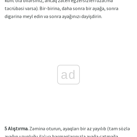
künt ola bilərsiniz, ancaq zaten egzersizleri uzatma
təcrübəsi varsa). Bir-birinə, daha sonra bir ayağa, sonra
digərinə meyl edin və sonra ayağınızı dəyişdirin.
ad
5 Alıştırma.
Zəminə oturun, ayaqları bir az yayılıb (tam sözlə
ayağın uzunluğu ilə) və barmaqlarınızla ayağa çatmağa