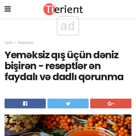
ad
Qida
Boşluqlar
Yeməksiz qış üçün dəniz
bişirən - reseptlər ən
faydalı və dadlı qorunma