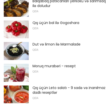
Balqabaq patlıcanları yerkökü və sarımsaq
ilə doludur
QIDA
Qış üçün bal ilə Gogoshara
QIDA
Dut və limon ilə Marmalade
QIDA
Moruq murabəri - resept
QIDA
Qış üçün Leto salatı - 9 sadə və inanılmaz
dadlı reseptlər
QIDA