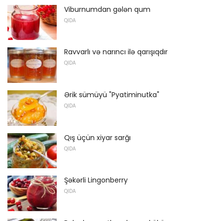
Viburnumdan gələn qum
QIDA
Ravvarlı və narıncı ilə qarışıqdır
QIDA
Ərik sümüyü "Pyatiminutka"
QIDA
Qış üçün xiyar sarğı
QIDA
Şəkərli Lingonberry
QIDA