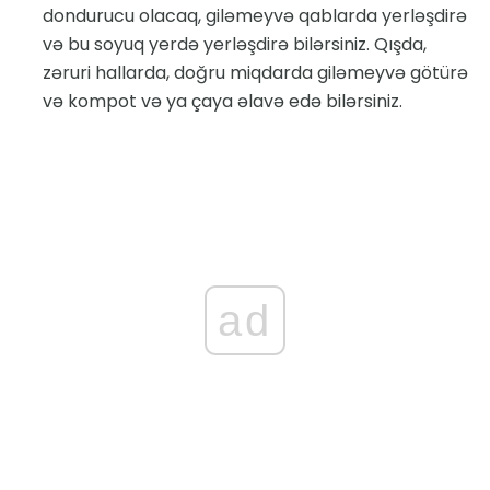
dondurucu olacaq, giləmeyvə qablarda yerləşdirə
və bu soyuq yerdə yerləşdirə bilərsiniz. Qışda,
zəruri hallarda, doğru miqdarda giləmeyvə götürə
və kompot və ya çaya əlavə edə bilərsiniz.
ad