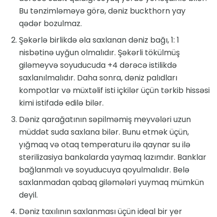
Bu tənzimləməyə görə, dəniz buckthorn yay
qədər bozulmaz.
Şəkərlə birlikdə əla saxlanan dəniz bağı, 1: 1
nisbətinə uyğun olmalıdır. Şəkərli tökülmüş
giləmeyvə soyuducuda +4 dərəcə istilikdə
saxlanılmalıdır. Daha sonra, dəniz palıdları
kompotlar və müxtəlif isti içkilər üçün tərkib hissəsi
kimi istifadə edilə bilər.
Dəniz qarağatının səpilməmiş meyvələri uzun
müddət suda saxlana bilər. Bunu etmək üçün,
yığmaq və otaq temperaturu ilə qaynar su ilə
sterilizasiya bankalarda yaymaq lazımdır. Banklar
bağlanmalı və soyuducuya qoyulmalıdır. Belə
saxlanmadan qabaq giləmələri yuymaq mümkün
deyil.
Dəniz taxılının saxlanması üçün ideal bir yer