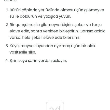
Bütün çöplərin yer üzündə olması üçün giləmeyvə
su ilə doldurun və yaxşıca yuyun.
Bir qarışdırıcı ilə giləmeyvə bişirin, şəkər və turşu
əlavə edin, sonra yenidən birləşdirin. Qarışıq acidic
varsa, hələ şəkər əlavə edə bilərsiniz.
Küyü, meyvə suyundan ayırmaq üçün bir ələk
vasitəsilə silin.
Şirin suyu sərin yerdə saxlayın.
ad