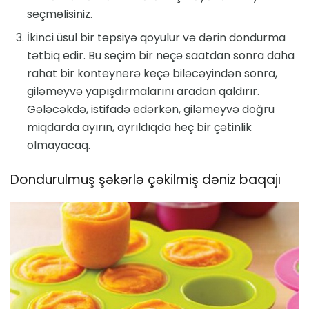
seçməlisiniz.
İkinci üsul bir tepsiyə qoyulur və dərin dondurma
tətbiq edir. Bu seçim bir neçə saatdan sonra daha
rahat bir konteynerə keçə biləcəyindən sonra,
giləmeyvə yapışdırmalarını aradan qaldırır.
Gələcəkdə, istifadə edərkən, giləmeyvə doğru
miqdarda ayırın, ayrıldıqda heç bir çətinlik
olmayacaq.
Dondurulmuş şəkərlə çəkilmiş dəniz baqajı