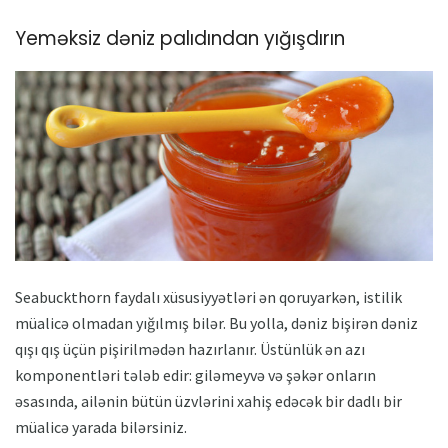
Yeməksiz dəniz palıdından yığışdırın
Seabuckthorn faydalı xüsusiyyətləri ən qoruyarkən, istilik
müalicə olmadan yığılmış bilər. Bu yolla, dəniz bişirən dəniz
qışı qış üçün pişirilmədən hazırlanır. Üstünlük ən azı
komponentləri tələb edir: giləmeyvə və şəkər onların
əsasında, ailənin bütün üzvlərini xahiş edəcək bir dadlı bir
müalicə yarada bilərsiniz.