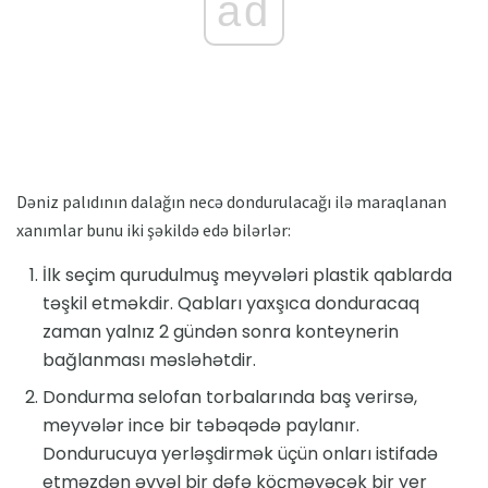
ad
Dəniz palıdının dalağın necə dondurulacağı ilə maraqlanan
xanımlar bunu iki şəkildə edə bilərlər:
İlk seçim qurudulmuş meyvələri plastik qablarda
təşkil etməkdir. Qabları yaxşıca donduracaq
zaman yalnız 2 gündən sonra konteynerin
bağlanması məsləhətdir.
Dondurma selofan torbalarında baş verirsə,
meyvələr ince bir təbəqədə paylanır.
Dondurucuya yerləşdirmək üçün onları istifadə
etməzdən əvvəl bir dəfə köçməyəcək bir yer