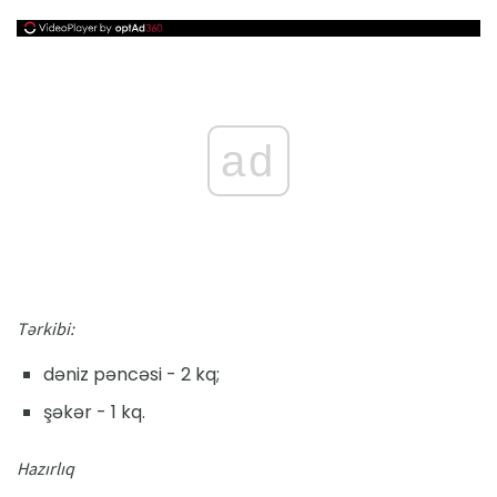
ad
Tərkibi:
dəniz pəncəsi - 2 kq;
şəkər - 1 kq.
Hazırlıq