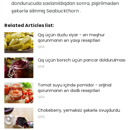
dondurucuda saxlanıldıqdan sonra, pişirilmədən
şəkərlə silinmiş Seabuckthorn .
Related Articles list:
Qış üçün duzlu xiyar - ən məşhur
qorunmanın ən yaxşı reseptləri
QIDA
Qış üçün borsch üçün pancar doldurulması
QIDA
Tomat suyu içində pomidor - orijinal
qorunmanın ən dadlı reseptləri
QIDA
Chokeberry, yeməksiz şəkərlə ovuşdurdu
QIDA