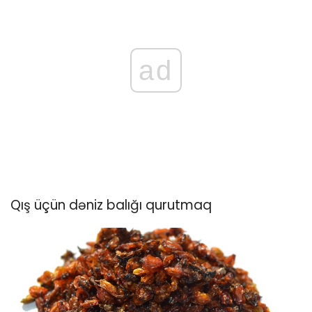
ad
Qış üçün dəniz balığı qurutmaq