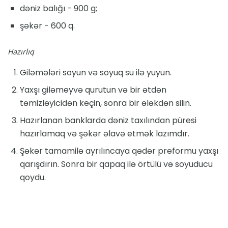
dəniz balığı - 900 g;
şəkər - 600 q.
Hazırlıq
Giləmələri soyun və soyuq su ilə yuyun.
Yaxşı giləmeyvə qurutun və bir ətdən
təmizləyicidən keçin, sonra bir ələkdən silin.
Hazırlanan banklarda dəniz taxılından püresi
hazırlamaq və şəkər əlavə etmək lazımdır.
Şəkər tamamilə ayrılıncaya qədər preformu yaxşı
qarışdırın. Sonra bir qapaq ilə örtülü və soyuducu
qoydu.