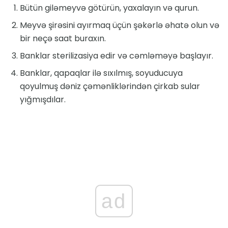
Bütün giləmeyvə götürün, yaxalayın və qurun.
Meyvə şirəsini ayırmaq üçün şəkərlə əhatə olun və
bir neçə saat buraxın.
Banklar sterilizasiya edir və cəmləməyə başlayır.
Banklar, qapaqlar ilə sıxılmış, soyuducuya
qoyulmuş dəniz çəmənliklərindən çirkab sular
yığmışdılar.
ad