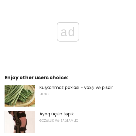
ad
Enjoy other users choice:
Kuşkonmaz paxlası - yaxşı və pisdir
FITNES
Ayaq üçün təpik
GÖZƏLLIK VƏ SAĞLAMLIQ