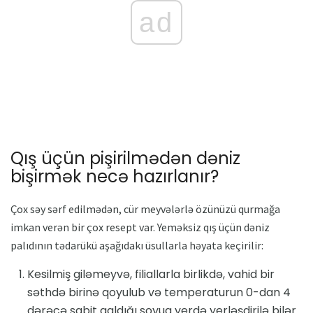
ad
Qış üçün pişirilmədən dəniz
bişirmək necə hazırlanır?
Çox səy sərf edilmədən, cür meyvələrlə özünüzü qurmağa
imkan verən bir çox resept var. Yeməksiz qış üçün dəniz
palıdının tədarükü aşağıdakı üsullarla həyata keçirilir:
Kesilmiş giləmeyvə, filiallarla birlikdə, vahid bir
səthdə birinə qoyulub və temperaturun 0-dan 4
dərəcə sabit qaldığı soyuq yerdə yerləşdirilə bilər.