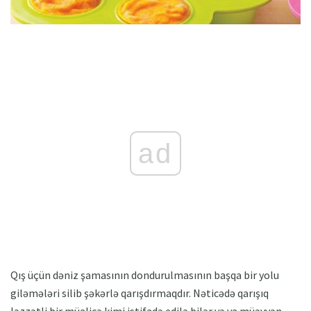
ad
Qış üçün dəniz şamasının dondurulmasının başqa bir yolu
giləmələri silib şəkərlə qarışdırmaqdır. Nəticədə qarışıq