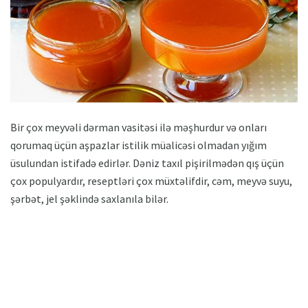
Bir çox meyvəli dərman vasitəsi ilə məşhurdur və onları
qorumaq üçün aşpazlar istilik müalicəsi olmadan yığım
üsulundan istifadə edirlər. Dəniz taxıl pişirilmədən qış üçün
çox populyardır, reseptləri çox müxtəlifdir, cəm, meyvə suyu,
şərbət, jel şəklində saxlanıla bilər.