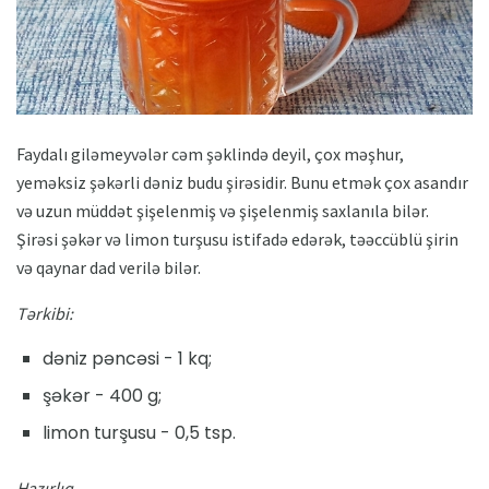
Faydalı giləmeyvələr cəm şəklində deyil, çox məşhur,
yeməksiz şəkərli dəniz budu şirəsidir. Bunu etmək çox asandır
və uzun müddət şişelenmiş və şişelenmiş saxlanıla bilər.
Şirəsi şəkər və limon turşusu istifadə edərək, təəccüblü şirin
və qaynar dad verilə bilər.
Tərkibi:
dəniz pəncəsi - 1 kq;
şəkər - 400 g;
limon turşusu - 0,5 tsp.
Hazırlıq