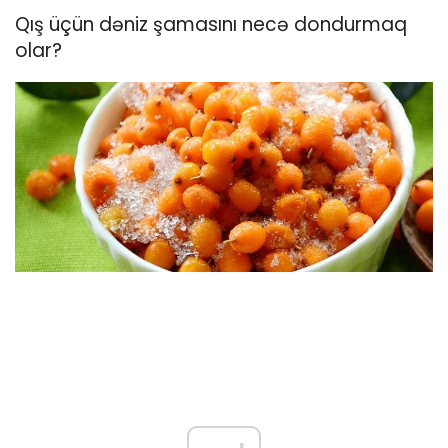
Qış üçün dəniz şamasını necə dondurmaq
olar?