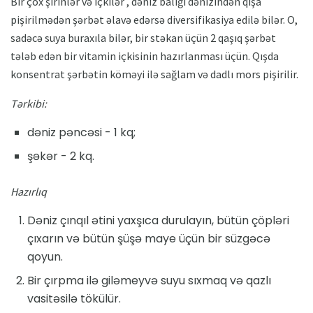
Bir çox şirinlər və içkilər , dəniz balığı dənizindən qışa
pişirilmədən şərbət əlavə edərsə diversifikasiya edilə bilər. O,
sadəcə suya buraxıla bilər, bir stəkan üçün 2 qaşıq şərbət
tələb edən bir vitamin içkisinin hazırlanması üçün. Qışda
konsentrat şərbətin köməyi ilə sağlam və dadlı mors pişirilir.
Tərkibi:
dəniz pəncəsi - 1 kq;
şəkər - 2 kq.
Hazırlıq
Dəniz çınqıl ətini yaxşıca durulayın, bütün çöpləri
çıxarın və bütün şüşə maye üçün bir süzgəcə
qoyun.
Bir çırpma ilə giləmeyvə suyu sıxmaq və qazlı
vasitəsilə tökülür.