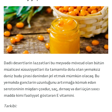
Dadlı desertlərin ləzzətləri bu meyvədə mövcud olan bütün
müalicəvi xüsusiyyətləri ilə tamamilə dolu olan yeməksiz
dəniz budu şirəsi dənindən jel etmək mümkün olacaq. Bu
yeməkdə gənclərin uzunluğunu artırmağa kömək edən
serotoninin miqdarı çoxdur, saç, dırnaq və dəri üçün sıxıcı
maddə kimi fəaliyyət göstərən E vitamini.
Tərkibi: