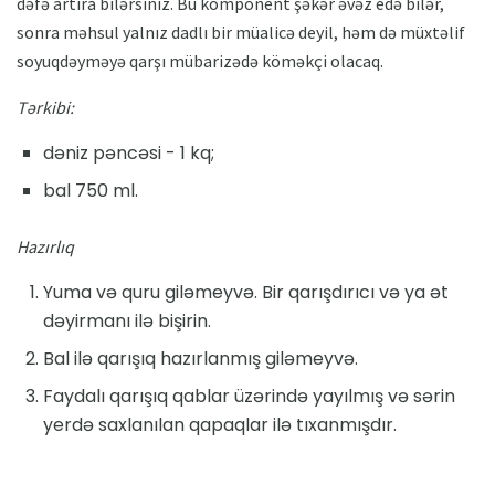
dəfə artıra bilərsiniz. Bu komponent şəkər əvəz edə bilər,
sonra məhsul yalnız dadlı bir müalicə deyil, həm də müxtəlif
soyuqdəyməyə qarşı mübarizədə köməkçi olacaq.
Tərkibi:
dəniz pəncəsi - 1 kq;
bal 750 ml.
Hazırlıq
Yuma və quru giləmeyvə. Bir qarışdırıcı və ya ət
dəyirmanı ilə bişirin.
Bal ilə qarışıq hazırlanmış giləmeyvə.
Faydalı qarışıq qablar üzərində yayılmış və sərin
yerdə saxlanılan qapaqlar ilə tıxanmışdır.