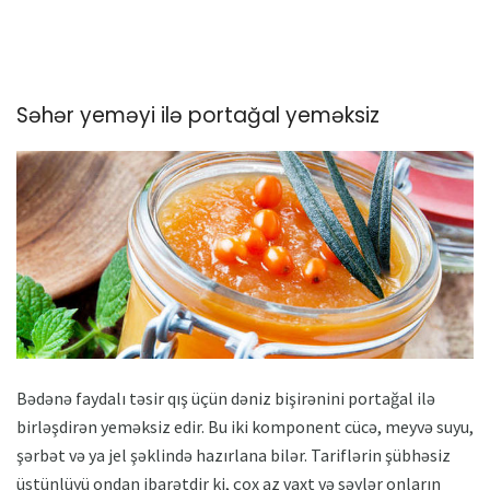
Səhər yeməyi ilə portağal yeməksiz
Bədənə faydalı təsir qış üçün dəniz bişirənini portağal ilə
birləşdirən yeməksiz edir. Bu iki komponent cücə, meyvə suyu,
şərbət və ya jel şəklində hazırlana bilər. Tariflərin şübhəsiz
üstünlüyü ondan ibarətdir ki, çox az vaxt və səylər onların