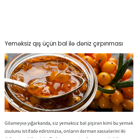
Yeməksiz qış üçün bal ilə dəniz çırpınması
Giləmeyvə yığarkanda, siz yeməksiz bal pişirən kimi bu yemək
üsulunu istifadə edirsinizsə, onların dərman xassələrini iki