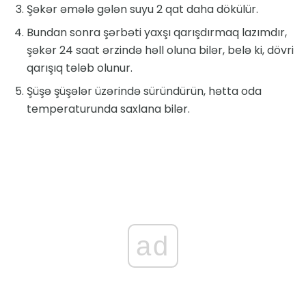
Şəkər əmələ gələn suyu 2 qat daha dökülür.
Bundan sonra şərbəti yaxşı qarışdırmaq lazımdır,
şəkər 24 saat ərzində həll oluna bilər, belə ki, dövri
qarışıq tələb olunur.
Şüşə şüşələr üzərində süründürün, hətta oda
temperaturunda saxlana bilər.
ad