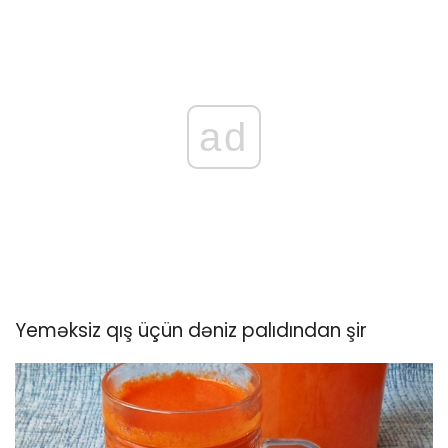
ad
Yeməksiz qış üçün dəniz palıdından şir