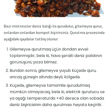
Bəzi mistresslər dəniz balığı ilə qurudulur, giləmeyvə qurur,
onlardan onlardan kompot bişirirsiniz. Qurutma prosesində
aşağıdakı qaydalar tətbiq olunur:
Giləmeyvə qurutmaq üçün dondan əvvəl
toplanmışdır, belə ki, hava şəraiti dəniz palıdının
görünüşünü poza bilməz.
Bundan sonra, giləmeyvə yuyub küçədə quru,
ancaq günəşin altında deyil, kölgədə.
Küçədə, giləmeyvə tamamilə qurudulmaq
mümkün olmayacaq, belə ki, elektrik qurutucu və
ya aşağı temperaturda +40 dərəcə olan sobada
dəniz bişiricisinin daha qurulması həyata keçirilir.