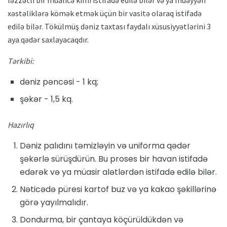
ləzzətli bir müalicə kimi istifadə edilə bilər və ya müəyyən
xəstəliklərə kömək etmək üçün bir vasitə olaraq istifadə
edilə bilər. Tökülmüş dəniz taxtası faydalı xüsusiyyətlərini 3
aya qədər saxlayacaqdır.
Tərkibi:
dəniz pəncəsi - 1 kq;
şəkər - 1,5 kq.
Hazırlıq
Dəniz palıdını təmizləyin və uniforma qədər
şəkərlə sürüşdürün. Bu proses bir havan istifadə
edərək və ya müasir alətlərdən istifadə edilə bilər.
Nəticədə püresi kartof buz və ya kakao şəkillərinə
görə yayılmalıdır.
Dondurma, bir çantaya köçürüldükdən və