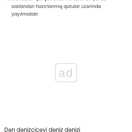
saxlanılan hazırlanmış qutular üzərində
yayılmalıdır.
ad
Dən dənizçiçəyi dəniz dənizi