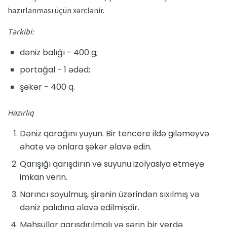
hazırlanması üçün xərclənir.
Tərkibi:
dəniz balığı - 400 g;
portağal - 1 ədəd;
şəkər - 400 q.
Hazırlıq
Dəniz qarağını yuyun. Bir tencere ildə giləmeyvə
əhatə və onlara şəkər əlavə edin.
Qarışığı qarışdırın və suyunu izolyasiya etməyə
imkan verin.
Narıncı soyulmuş, şirənin üzərindən sıxılmış və
dəniz palıdına əlavə edilmişdir.
Məhsullar qarışdırılmalı və sərin bir yerdə