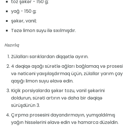
toz şəkər - 150 g;
yağ - 150 g;
şəkər, vanil;
Təzə limon suyu ilə sıxılmışdır.
Hazırlıq
Zülalları sarıklardan diqqətlə ayırın.
4 dəqiqə aşağı sürətlə ağları bağlamaq və prosesi
və nəticəni yaxşılaşdırmaq üçün, zülallar yarım çay
qaşığı limon suyu əlavə edin.
Kiçik porsiyalarda şəkər tozu, vanil şəkərini
doldurun, sürəti artırın və daha bir dəqiqə
sürüşdürün 3.
Çırpma prosesini dayandırmayın, yumşaldılmış
yağın hissələrini əlavə edin və hamarca düzəldin.