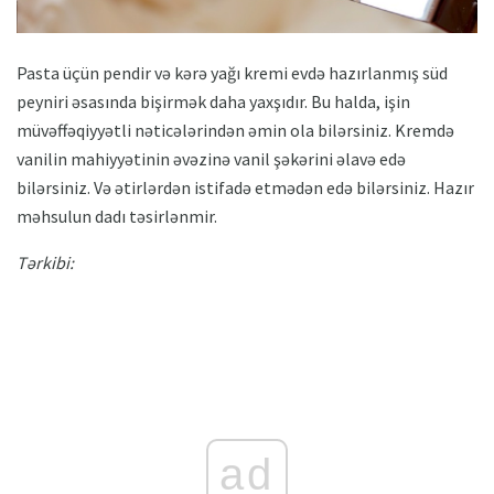
Pasta üçün pendir və kərə yağı kremi evdə hazırlanmış süd
peyniri əsasında bişirmək daha yaxşıdır. Bu halda, işin
müvəffəqiyyətli nəticələrindən əmin ola bilərsiniz. Kremdə
vanilin mahiyyətinin əvəzinə vanil şəkərini əlavə edə
bilərsiniz. Və ətirlərdən istifadə etmədən edə bilərsiniz. Hazır
məhsulun dadı təsirlənmir.
Tərkibi:
ad