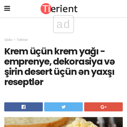
ad
Qida
Tatlılar
Krem üçün krem ​​yağı -
emprenye, dekorasiya və
şirin desert üçün ən yaxşı
reseptlər