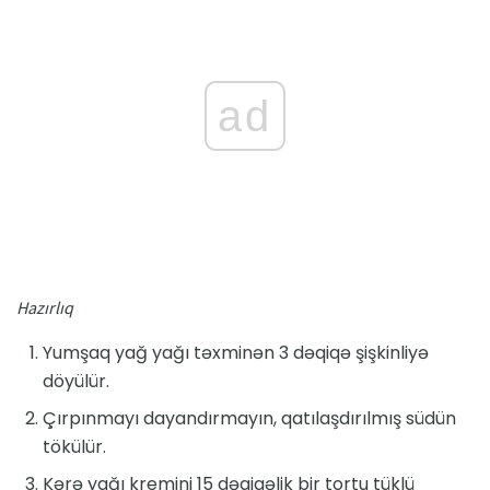
ad
Hazırlıq
Yumşaq yağ yağı təxminən 3 dəqiqə şişkinliyə
döyülür.
Çırpınmayı dayandırmayın, qatılaşdırılmış südün
tökülür.
Kərə yağı kremini 15 dəqiqəlik bir tortu tüklü