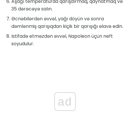
Aşağı temperaturda qarışdırmaq, qaynatmaq və
35 dərəcəyə salın.
Əcnəbilərdən əvvəl, yağı döyün və sonra
dəmlənmiş qarışıqdan kiçik bir qarışığı əlavə edin.
Istifadə etməzdən əvvəl, Napoleon üçün neft
soyudulur.
ad