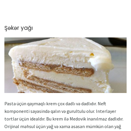
Şəkər yağı
Pasta üçün qaymaqlı krem ​​çox dadlı və dadlıdır. Neft
komponenti sayəsində qalın və gurultulu olur. Interlayer
tortlar üçün idealdır. Bu krem ​​ilə Medovik inanılmaz dadlıdır.
Orijinal məhsul üçün yağ və xama əsasən mümkün olan yağ