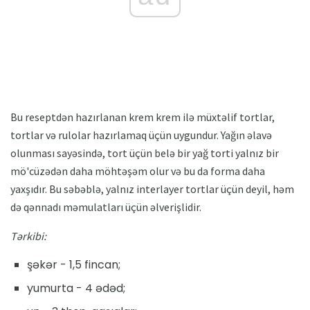
Bu reseptdən hazırlanan krem ​​krem ​​ilə müxtəlif tortlar,
tortlar və rulolar hazırlamaq üçün uygundur. Yağın əlavə
olunması sayəsində, tort üçün belə bir yağ torti yalnız bir
mö'cüzədən daha möhtəşəm olur və bu da forma daha
yaxşıdır. Bu səbəblə, yalnız interlayer tortlar üçün deyil, həm
də qənnadı məmulatları üçün əlverişlidir.
Tərkibi:
şəkər - 1,5 fincan;
yumurta - 4 ədəd;