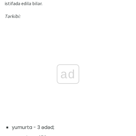
istifadə edilə bilər.
Tərkibi:
ad
yumurta - 3 ədəd;