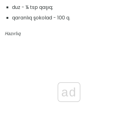
duz - ¼ tsp qaşıq;
qaranlıq şokolad - 100 q.
Hazırlıq
ad