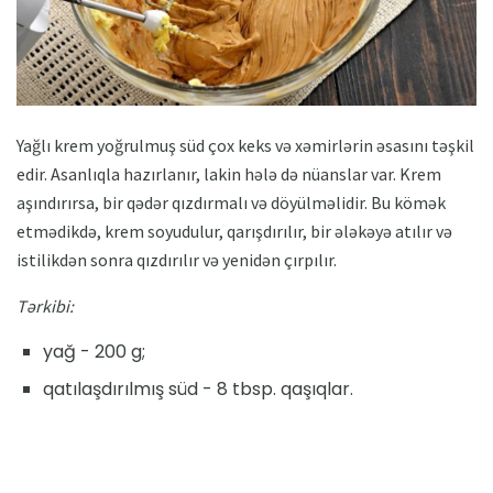
Yağlı krem ​​yoğrulmuş süd çox keks və xəmirlərin əsasını təşkil
edir. Asanlıqla hazırlanır, lakin hələ də nüanslar var. Krem
aşındırırsa, bir qədər qızdırmalı və döyülməlidir. Bu kömək
etmədikdə, krem ​​soyudulur, qarışdırılır, bir ələkəyə atılır və
istilikdən sonra qızdırılır və yenidən çırpılır.
Tərkibi:
yağ - 200 g;
qatılaşdırılmış süd - 8 tbsp. qaşıqlar.