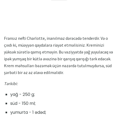
Fransız nefti Charlotte, inanılmaz dərəcədə tenderdir. Və o
çıxdı ki, müəyyən qaydalara riayət etməlisiniz. Kreminizi
yüksək sürətlə qamış etməyin. Bu vəziyyətdə yağ yuyulacaq və
ipək yumşaq bir kütlə əvəzinə bir qarışıq qarışığı tərk edəcək.
Krem məhsulları bəzəmək üçün nəzərdə tutulmuşdursa, süd
şərbəti bir az az əlavə edilməlidir.
Tərkibi:
yağ - 250 g;
süd - 150 ml;
yumurta - 1 ədəd;