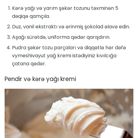
Kərə yağı və yarım şəkər tozunu təxminən 5
dəqiqə qamçıla.
Duz, vanil ekstraktı və ərinmiş şokolad əlavə edin.
Aşağı sürətdə, uniforma qədər qarışdırın.
Pudra şəkər tozu parçaları və diqqətlə hər dəfə
vymeshivayut yağ kremi istədiyiniz kıvılcığa
çatana qədər.
Pendir və kərə yağı kremi