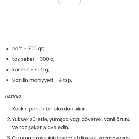
neft - 300 qr;
toz şəkər - 300 q;
kəsmik - 500 g;
Vanilin mahiyyəti - ½ tsp.
Hazırlıq
Kəskin pendir bir ələkdən silinir.
Yüksək sürətlə, yumşaq yağı döyərək, vanil özünü
və toz şəkər əlavə edin.
Çırpma prosesini davam etdirərək, yavaş-yavaş