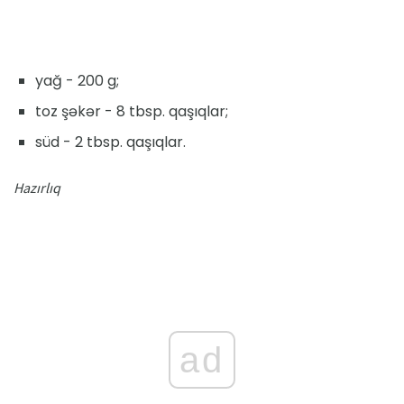
yağ - 200 g;
toz şəkər - 8 tbsp. qaşıqlar;
süd - 2 tbsp. qaşıqlar.
Hazırlıq
ad