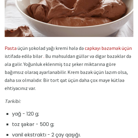
Pasta
üçün şokolad yağı kremi hələ də
capkayı bəzəmək üçün
istifadə edilə bilər
.
Bu məhsuldan güllər və digər bəzəklər də
əla gəlir. Yoğunluk eklenmiş toz şeker miktarına göre
bağımsız olaraq ayarlanabilir. Krem bəzək üçün lazım olsa,
daha sıx olmalıdır. Bir tort qat üçün daha çox maye kütləə
ehtiyacınız var.
Tərkibi:
yağ - 120 g;
toz şəkər - 500 g;
vanil ekstraktı - 2 çay qaşığı.