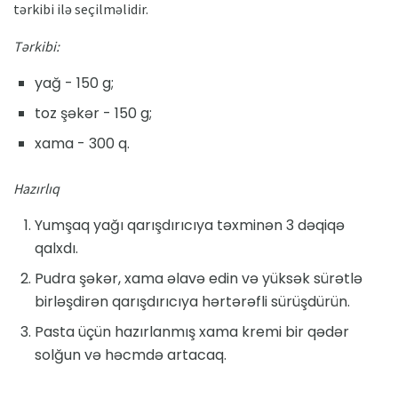
tərkibi ilə seçilməlidir.
Tərkibi:
yağ - 150 g;
toz şəkər - 150 g;
xama - 300 q.
Hazırlıq
Yumşaq yağı qarışdırıcıya təxminən 3 dəqiqə
qalxdı.
Pudra şəkər, xama əlavə edin və yüksək sürətlə
birləşdirən qarışdırıcıya hərtərəfli sürüşdürün.
Pasta üçün hazırlanmış xama kremi bir qədər
solğun və həcmdə artacaq.