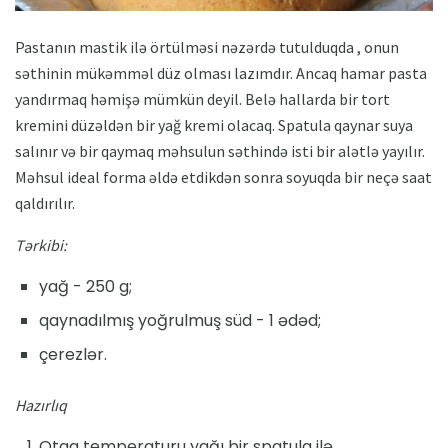
Pastanın mastik ilə örtülməsi nəzərdə tutulduqda , onun
səthinin mükəmməl düz olması lazımdır. Ancaq hamar pasta
yandırmaq həmişə mümkün deyil. Belə hallarda bir tort
kremini düzəldən bir yağ kremi olacaq. Spatula qaynar suya
salınır və bir qaymaq məhsulun səthində isti bir alətlə yayılır.
Məhsul ideal forma əldə etdikdən sonra soyuqda bir neçə saat
qaldırılır.
Tərkibi:
yağ - 250 g;
qaynadılmış yoğrulmuş süd - 1 ədəd;
çerezlər.
Hazırlıq
Otaq temperaturu yağı bir spatula ilə