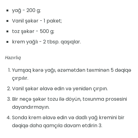
yağ - 200 g;
Vanil şəkər - 1 paket;
toz şəkər - 500 g;
krem yağlı - 2 tbsp. qaşıqlar.
Hazırlıq
Yumşaq kərə yağı, əzəmətdən təxminən 5 dəqiqə
çırpılır.
Vanil şəkər əlavə edin və yenidən çırpın.
Bir neçə şəkər tozu ilə döyün, toxunma prosesini
dayandırmayın.
Sonda krem ​​əlavə edin və dadlı yağ kremini bir
dəqiqə daha qamçıla davam etdirin 3.