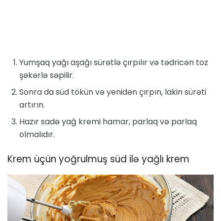
Yumşaq yağı aşağı sürətlə çırpılır və tədricən toz
şəkərlə səpilir.
Sonra da süd tökün və yenidən çırpın, lakin sürəti
artırın.
Hazır sadə yağ kremi hamar, parlaq və parlaq
olmalıdır.
Krem üçün yoğrulmuş süd ilə yağlı krem