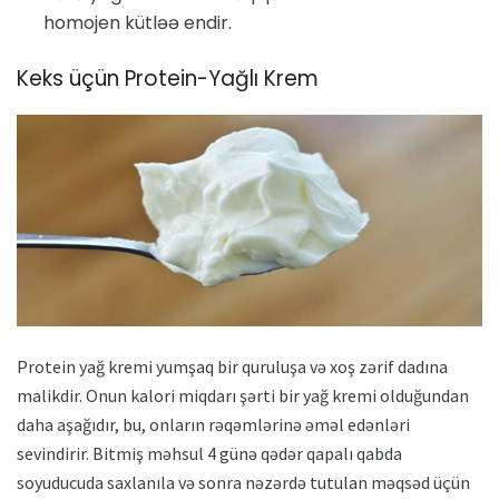
homojen kütləə endir.
Keks üçün Protein-Yağlı Krem
Protein yağ kremi yumşaq bir quruluşa və xoş zərif dadına
malikdir. Onun kalori miqdarı şərti bir yağ kremi olduğundan
daha aşağıdır, bu, onların rəqəmlərinə əməl edənləri
sevindirir. Bitmiş məhsul 4 günə qədər qapalı qabda
soyuducuda saxlanıla və sonra nəzərdə tutulan məqsəd üçün