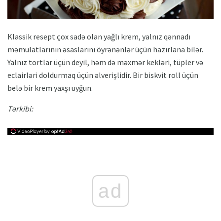
Klassik resept çox sadə olan yağlı krem, yalnız qənnadı
məmulatlarının əsaslarını öyrənənlər üçün hazırlana bilər.
Yalnız tortlar üçün deyil, həm də məxmər kekləri, tüpler və
eclairləri doldurmaq üçün əlverişlidir. Bir biskvit roll üçün
belə bir krem ​​yaxşı uyğun.
Tərkibi:
ad