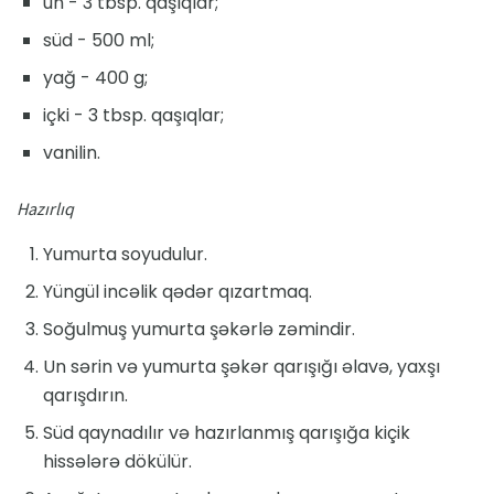
un - 3 tbsp. qaşıqlar;
süd - 500 ml;
yağ - 400 g;
içki - 3 tbsp. qaşıqlar;
vanilin.
Hazırlıq
Yumurta soyudulur.
Yüngül incəlik qədər qızartmaq.
Soğulmuş yumurta şəkərlə zəmindir.
Un sərin və yumurta şəkər qarışığı əlavə, yaxşı
qarışdırın.
Süd qaynadılır və hazırlanmış qarışığa kiçik
hissələrə dökülür.