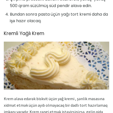
500 qram süzülmüş süd pendir əlavə edin.
Bundan sonra pasta üçün yağı tort kremi daha da
işə hazır olacaq.
Kremli Yağlı Krem
Krem əlavə edərək biskvit üçün yağ kremi , şənlik masasına
xidmət etmək üçün ayıb olmayacaq bir dadlı tort hazırlamaq
imkanı yaradır. Krem rəngi etmək istəyirsinizsə, gelin qida