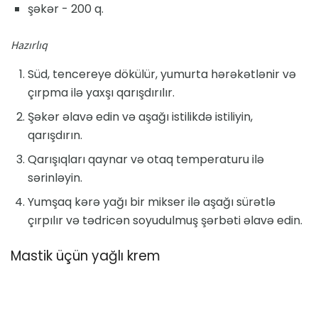
şəkər - 200 q.
Hazırlıq
Süd, tencereye dökülür, yumurta hərəkətlənir və
çırpma ilə yaxşı qarışdırılır.
Şəkər əlavə edin və aşağı istilikdə istiliyin,
qarışdırın.
Qarışıqları qaynar və otaq temperaturu ilə
sərinləyin.
Yumşaq kərə yağı bir mikser ilə aşağı sürətlə
çırpılır və tədricən soyudulmuş şərbəti əlavə edin.
Mastik üçün yağlı krem