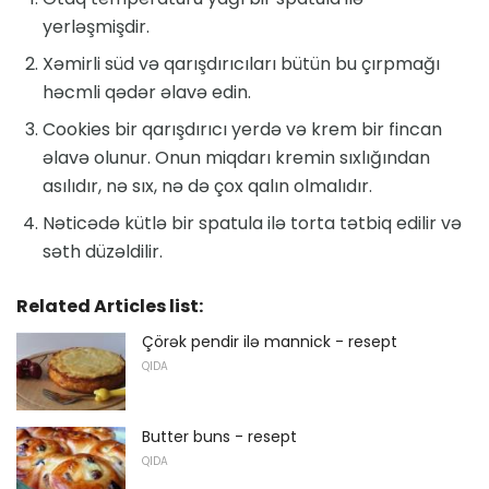
yerləşmişdir.
Xəmirli süd və qarışdırıcıları bütün bu çırpmağı
həcmli qədər əlavə edin.
Cookies bir qarışdırıcı yerdə və krem ​​bir fincan
əlavə olunur. Onun miqdarı kremin sıxlığından
asılıdır, nə sıx, nə də çox qalın olmalıdır.
Nəticədə kütlə bir spatula ilə torta tətbiq edilir və
səth düzəldilir.
Related Articles list:
Çörək pendir ilə mannick - resept
QIDA
Butter buns - resept
QIDA