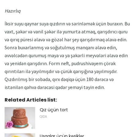
Hazırlıq
İksir suyu qaynar suya qızdırın və sərinləmək üçün buraxın. Bu
vaxt, şəkər və vanil şəkər ilə yumurta atmaq, qarışdırıcı quru
və qırıq püresi əlavə və gözəl hər şey qarışdırmaq əlavə edin.
Sonra buxarlanmış və soğutulmuş manqanı əlavə edin,
əvvəlcədən qurumuş maya və ya şəkərli meyvələri əlavə edin
və yenidən qarışdırın. Form neft, pudrushivayem çörək
qırıntıları ilə yayılmışdır və çürük qarışığına yayılmışdır.
Qızdırılmış bir sobada, qırx dəqiqə üçün 180 dərəcə və
istənilən qəhvə dərəcəsi qədər yeməyi təyin edin.
Related Articles list:
Qız üçün tort
QIDA
Uşaqlar üçün kəsiklər