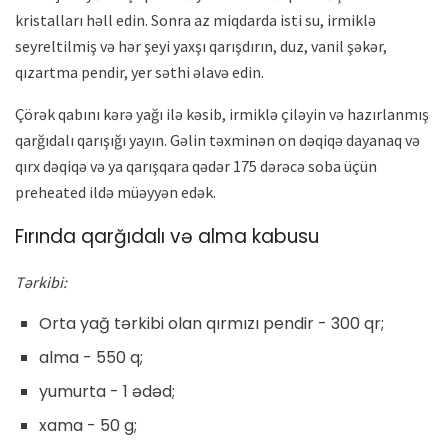
kristalları həll edin. Sonra az miqdarda isti su, irmiklə
seyreltilmiş və hər şeyi yaxşı qarışdırın, duz, vanil şəkər,
qızartma pendir, yer səthi əlavə edin.
Çörək qabını kərə yağı ilə kəsib, irmiklə çiləyin və hazırlanmış
qarğıdalı qarışığı yayın. Gəlin təxminən on dəqiqə dayanaq və
qırx dəqiqə və ya qarışqara qədər 175 dərəcə soba üçün
preheated ildə müəyyən edək.
Fırında qarğıdalı və alma kabusu
Tərkibi:
Orta yağ tərkibi olan qırmızı pendir - 300 qr;
alma - 550 q;
yumurta - 1 ədəd;
xama - 50 g;