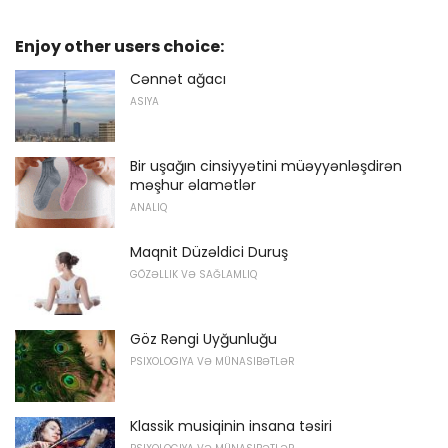
Enjoy other users choice:
Cənnət ağacı
ASIYA
Bir uşağın cinsiyyətini müəyyənləşdirən
məşhur əlamətlər
ANALIQ
Maqnit Düzəldici Duruş
GÖZƏLLIK VƏ SAĞLAMLIQ
Göz Rəngi ​​Uyğunluğu
PSIXOLOGIYA VƏ MÜNASIBƏTLƏR
Klassik musiqinin insana təsiri