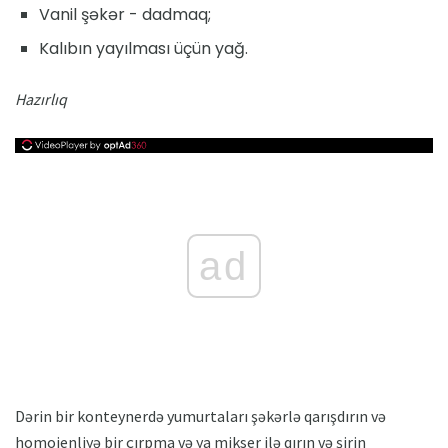
Vanil şəkər - dadmaq;
Kalıbın yayılması üçün yağ.
Hazırlıq
ad
Dərin bir konteynerdə yumurtaları şəkərlə qarışdırın və
homojenliyə bir çırpma və ya mikser ilə qırın və şirin