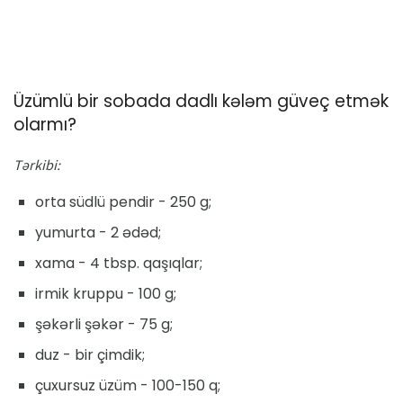
Üzümlü bir sobada dadlı kələm güveç etmək
olarmı?
Tərkibi:
orta südlü pendir - 250 g;
yumurta - 2 ədəd;
xama - 4 tbsp. qaşıqlar;
irmik kruppu - 100 g;
şəkərli şəkər - 75 g;
duz - bir çimdik;
çuxursuz üzüm - 100-150 q;