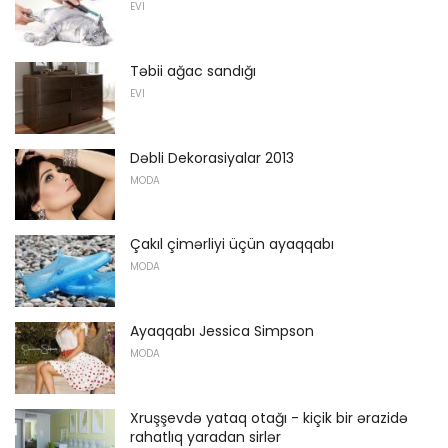
EVI
Təbii ağac sandığı
EVI
Dəbli Dekorasiyalar 2013
MODA
Çakıl çimərliyi üçün ayaqqabı
MODA
Ayaqqabı Jessica Simpson
MODA
Xruşşevdə yataq otağı - kiçik bir ərazidə
rahatlıq yaradan sirlər