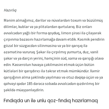
Hazırlıq
Mənim almağımız, dərilər və nüvələrdən toxum və büzülmüş
dilimlər, kublar və ya plitələrdən qurtularıq. Biz onları
əvvəlcədən yağlı bir forma qoyduq, limon şirəsi ilə çiləyərək
çırpınma bazasını hazırlamağa davam etdik. Kəsmik pendirin
gözəl bir süzgəcdən silinməsinə və ya bir qarışıq ilə
əzəmətinə vururuq. Şəkər ilə çırpılmış yumurta, duz, vanil
şəkər və ya darçın yerini, həmçinin süd, xama və qarışığı əlavə
edin. Kasserolun havaya çəkilməsini etmək üçün bütün
kütlələri bir qarışdırıcı ilə təkrar etmək mümkündür. Xəmir
qarışığının alma şəklində yayılması və otuz dəqiqə üçün və ya
qəhvəyi qədər 185 dərəcə sobada əvvəlcədən qızdırılmış bir
şəkildə müəyyənləşdirin.
Fındıqda un ilə unlu qoz-fındıq hazırlamaq