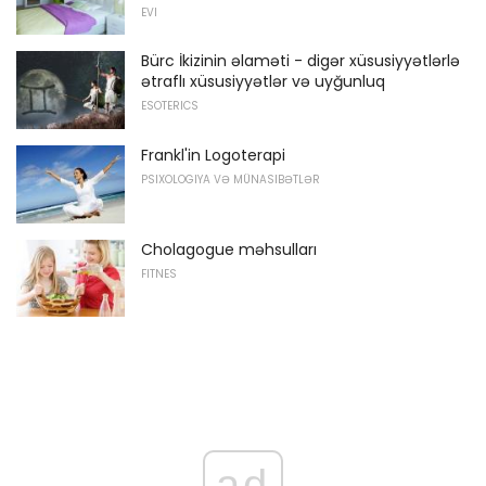
EVI
Bürc İkizinin əlaməti - digər xüsusiyyətlərlə
ətraflı xüsusiyyətlər və uyğunluq
ESOTERICS
Frankl'in Logoterapi
PSIXOLOGIYA VƏ MÜNASIBƏTLƏR
Cholagogue məhsulları
FITNES
ad