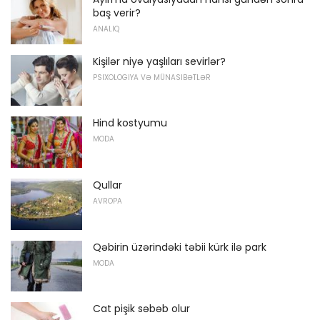
baş verir?
ANALIQ
Kişilər niyə yaşlıları sevirlər?
PSIXOLOGIYA VƏ MÜNASIBƏTLƏR
Hind kostyumu
MODA
Qullar
AVROPA
Qəbirin üzərindəki təbii kürk ilə park
MODA
Cat pişik səbəb olur