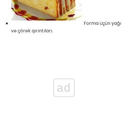
Forma üçün yağı
və çörək qırıntıları.
ad