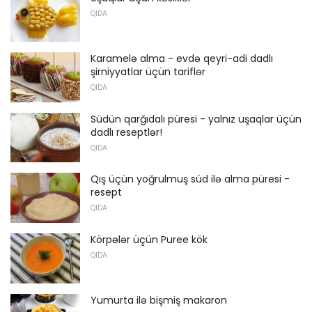
QIDA
Karamelə alma - evdə qeyri-adi dadlı
şirniyyatlar üçün tariflər
QIDA
Südün qarğıdalı püresi - yalnız uşaqlar üçün
dadlı reseptlər!
QIDA
Qış üçün yoğrulmuş süd ilə alma püresi -
resept
QIDA
Körpələr üçün Puree kök
QIDA
Yumurta ilə bişmiş makaron