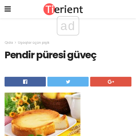
ad
Qida
Uşaqlar üçün pişik
Pendir püresi güveç