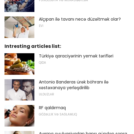
PSIXOLOGIYA VƏ MÜNASIBƏTLƏR
Alçıpan ilə tavanı necə düzəltmək olar?
EVI
Intresting articles list:
Türkiyə qaraciyərinin yemək tərifləri
QIDA
Antonio Banderas ürək böhranı ilə
xəstəxanaya yerləşdirilib
ULDUZLAR
RF qaldırmaq
GÖZƏLLIK VƏ SAĞLAMLIQ
Ayırma ovulyasiyadan hansı gündən sonra