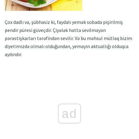
Çox dadlı və, şübhəsiz ki, faydalı yemək sobada pişirilmiş
pendir püresi güveçdir. Çiyələk hətta sevilməyən
pərəstişkarları tərəfindən sevilir. Və bu məhsul mütləq bizim
diyetimizdə olmalı olduğundan, yeməyin aktuallığı olduqca
aydındır.
ad