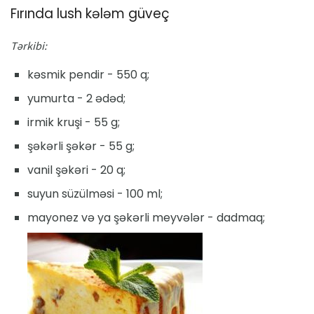
Fırında lush kələm güveç
Tərkibi:
kəsmik pendir - 550 q;
yumurta - 2 ədəd;
irmik kruşi - 55 g;
şəkərli şəkər - 55 g;
vanil şəkəri - 20 q;
suyun süzülməsi - 100 ml;
mayonez və ya şəkərli meyvələr - dadmaq;