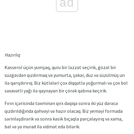
ad
Hazırlıq
Kasserol üçün yumşaq, quru bir ləzzət seçirik, gözəl bir
süzgəcdən qızdırmaq və yumurta, şəkər, duz və süzülmüş un
ilə qarışdırırıq. Biz kütlələri çox diqqətlə yoğurmalı və çox bol
səxavətli yağı ilə qaynayan bir çörək qabına keçirik.
Fırın içərisində təxminən qırx dəqiqə sonra iki yüz dərəcə
qızdırıldığında qəhvəyi və hazır olacaq. Biz yeməyi formada
sərinləşdirərik və sonra kəsik bıçaqla parçalayırıq və xama,
bal və ya murad ilə xidmət edə bilərik.