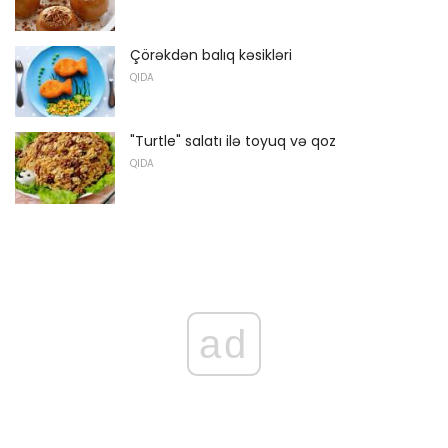
Çörəkdən balıq kəsikləri
QIDA
"Turtle" salatı ilə toyuq və qoz
QIDA
ad