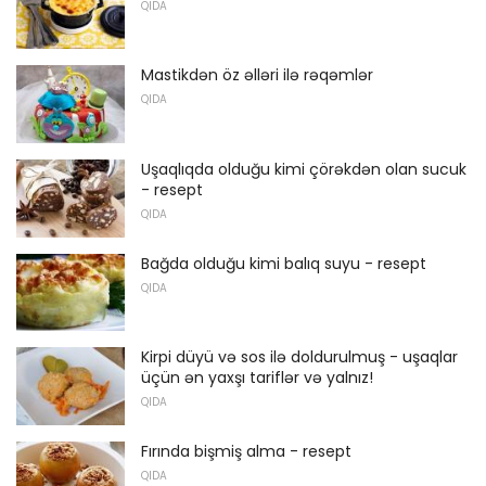
QIDA
Mastikdən öz əlləri ilə rəqəmlər
QIDA
Uşaqlıqda olduğu kimi çörəkdən olan sucuk
- resept
QIDA
Bağda olduğu kimi balıq suyu - resept
QIDA
Kirpi düyü və sos ilə doldurulmuş - uşaqlar
üçün ən yaxşı tariflər və yalnız!
QIDA
Fırında bişmiş alma - resept
QIDA