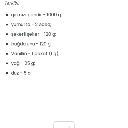
Tərkibi:
qırmızı pendir - 1000 q;
yumurta - 2 ədəd;
şəkərli şəkər - 120 g;
buğda unu - 120 g;
Vanillin - 1 paket (1 g);
yağ - 25 g;
duz - 5 q.