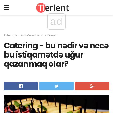
ad
Psixologiya və münasibətlər
Karyera
Catering - bu nədir və necə
bu istiqamətdə uğur
qazanmaq olar?