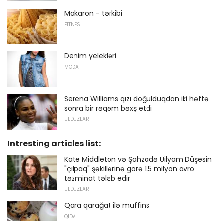
Makaron - tərkibi
FITNES
Denim yelekləri
MODA
Serena Williams qızı doğulduqdan iki həftə
sonra bir rəqəm bəxş etdi
ULDUZLAR
Intresting articles list:
Kate Middleton və Şahzadə Uilyam Düşesin
"çılpaq" şəkillərinə görə 1,5 milyon avro
təzminat tələb edir
ULDUZLAR
Qara qarağat ilə muffins
QIDA