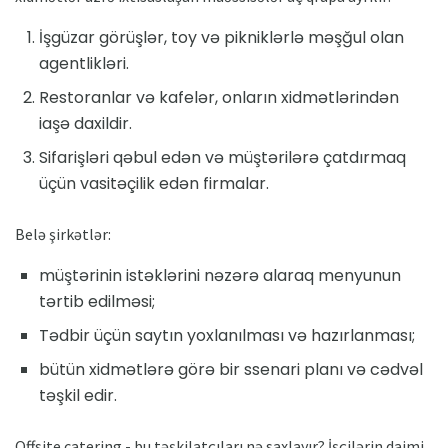
İşgüzar görüşlər, toy və pikniklərlə məşğul olan
agentlikləri.
Restoranlar və kafelər, onların xidmətlərindən
iaşə daxildir.
Sifarişləri qəbul edən və müştərilərə çatdırmaq
üçün vasitəçilik edən firmalar.
Belə şirkətlər:
müştərinin istəklərini nəzərə alaraq menyunun
tərtib edilməsi;
Tədbir üçün saytın yoxlanılması və hazırlanması;
bütün xidmətlərə görə bir ssenari planı və cədvəl
təşkil edir.
Offsite catering - bu təşkilatçıları nə saxlayır? İşçilərin daimi