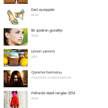
Dəri ayaqqabı
MODA
Bir qadının gözəlliyi
MODA
Limon cemmi
QIDA
Qorxma hormonu
PSIXOLOGIYA VƏ MÜNASIBƏTLƏR
Paltarda dəbli rənglər 2014
MODA