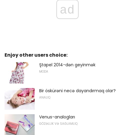
ad
Enjoy other users choice:
Ştapel 2014-dən geyinmək
MODA
Bir öskürəni necə dayandırmaq olar?
ANALIQ
Venus-analogları
GÖZƏLLIK VƏ SAĞLAMLIQ