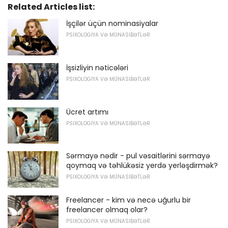
Related Articles list:
İşçilər üçün nominasiyalar
PSIXOLOGIYA VƏ MÜNASIBƏTLƏR
İşsizliyin nəticələri
PSIXOLOGIYA VƏ MÜNASIBƏTLƏR
Ücret artımı
PSIXOLOGIYA VƏ MÜNASIBƏTLƏR
Sərmayə nədir - pul vəsaitlərini sərmayə
qoymaq və təhlükəsiz yerdə yerləşdirmək?
PSIXOLOGIYA VƏ MÜNASIBƏTLƏR
Freelancer - kim və necə uğurlu bir
freelancer olmaq olar?
PSIXOLOGIYA VƏ MÜNASIBƏTLƏR