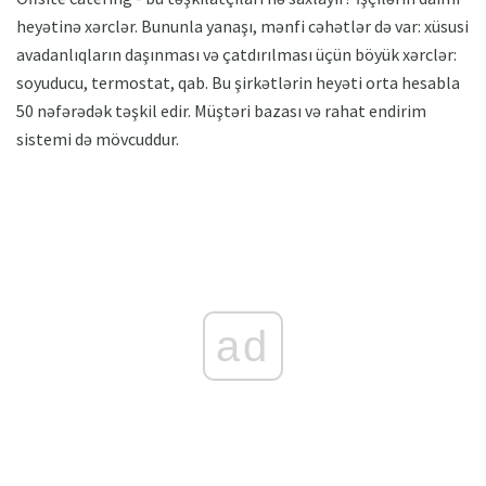
heyətinə xərclər. Bununla yanaşı, mənfi cəhətlər də var: xüsusi
avadanlıqların daşınması və çatdırılması üçün böyük xərclər:
soyuducu, termostat, qab. Bu şirkətlərin heyəti orta hesabla
50 nəfərədək təşkil edir. Müştəri bazası və rahat endirim
sistemi də mövcuddur.
ad