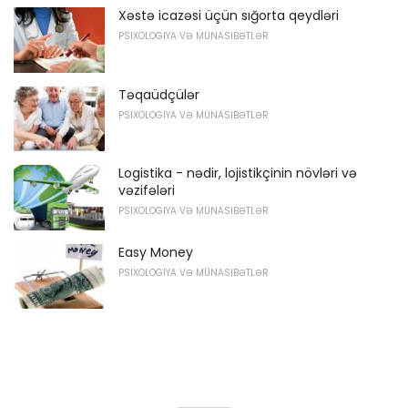
Xəstə icazəsi üçün sığorta qeydləri
PSIXOLOGIYA VƏ MÜNASIBƏTLƏR
Təqaüdçülər
PSIXOLOGIYA VƏ MÜNASIBƏTLƏR
Logistika - nədir, lojistikçinin növləri və
vəzifələri
PSIXOLOGIYA VƏ MÜNASIBƏTLƏR
Easy Money
PSIXOLOGIYA VƏ MÜNASIBƏTLƏR