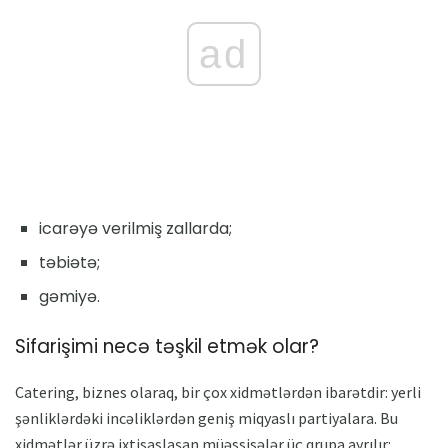
ad
icarəyə verilmiş zallarda;
təbiətə;
gəmiyə.
Sifarişimi necə təşkil etmək olar?
Catering, biznes olaraq, bir çox xidmətlərdən ibarətdir: yerli
şənliklərdəki incəliklərdən geniş miqyaslı partiyalara. Bu
xidmətlər üzrə ixtisaslaşan müəssisələr üç qrupa ayrılır: