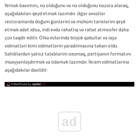
Yemək baxımını, nə olduğunu və nə olduğunu nəzərə alaraq,
aşağıdakıları qeyd etmək lazımdır. Əgər əvvəllər
restoranlarda doğum günlərini və mühüm tarixlərini qeyd
etmək adət idisə, indi evdə rahatlıq və rahat atmosfer daha
çox təqdir edilir. Ölkə evlərində böyük qəbullar və iaşə
xidmətləri kimi xidmətlərin yaradılmasına təkan oldu.
Sahiblərdən yalnız tələblərini oxumaq, partiyanın formatını
müəyyənləşdirmək və ödəmək lazımdır. İkram xidmətlərinə
aşağıdakılar daxildir:
ad