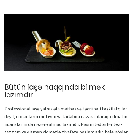
Bütün iaşə haqqında bilmək
lazımdır
Professional iaşə yalnız əla mətbəx və təcrübəli təşkilatçılar
deyil, qonaqların motivini və tərkibini nəzərə alaraq xidmətin
nüanslarını da nəzərə almaq lazımdır. Rəsmi tədbirlər tez-
tez tam və qismən xidmətlə ziyafətə başlamışdır, belə növlər