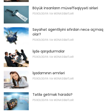
Böyük insanların müvəffəqiyyəti sirləri
PSIXOLOGIYA VƏ MÜNASIBƏTLƏR
Səyahət agentliyini sıfırdan necə açmaq
olar?
PSIXOLOGIYA VƏ MÜNASIBƏTLƏR
İşdə qarşıdurmalar
PSIXOLOGIYA VƏ MÜNASIBƏTLƏR
İşadamının əmrləri
PSIXOLOGIYA VƏ MÜNASIBƏTLƏR
Tətilə getmək harada?
PSIXOLOGIYA VƏ MÜNASIBƏTLƏR