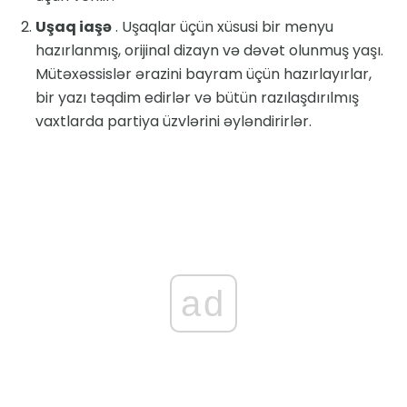
Uşaq iaşə
. Uşaqlar üçün xüsusi bir menyu
hazırlanmış, orijinal dizayn və dəvət olunmuş yaşı.
Mütəxəssislər ərazini bayram üçün hazırlayırlar,
bir yazı təqdim edirlər və bütün razılaşdırılmış
vaxtlarda partiya üzvlərini əyləndirirlər.
ad