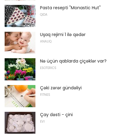
Pasta resepti "Monastic Hut"
QIDA
Uşaq rejimi 1 ilə qədər
ANALIQ
Nə üçün qablarda çiçəklər var?
ESOTERICS
Çəki zərər gündəliyi
FITNES
Çay dəsti - çini
EVI