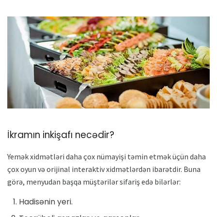
İkramın inkişafı necədir?
Yemək xidmətləri daha çox nümayişi təmin etmək üçün daha
çox oyun və orijinal interaktiv xidmətlərdən ibarətdir. Buna
görə, menyudan başqa müştərilər sifariş edə bilərlər:
Hadisənin yeri.