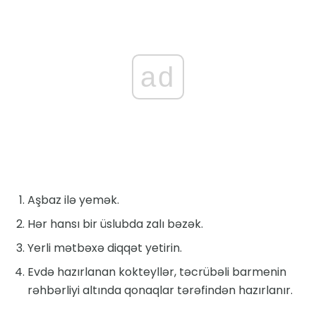
ad
Aşbaz ilə yemək.
Hər hansı bir üslubda zalı bəzək.
Yerli mətbəxə diqqət yetirin.
Evdə hazırlanan kokteyllər, təcrübəli barmenin
rəhbərliyi altında qonaqlar tərəfindən hazırlanır.