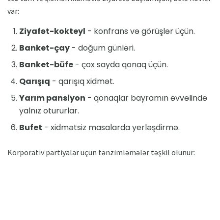
var:
Ziyafət-kokteyl
- konfrans və görüşlər üçün.
Banket-çay
- doğum günləri.
Banket-büfe
- çox sayda qonaq üçün.
Qarışıq
- qarışıq xidmət.
Yarım pansiyon
- qonaqlar bayramın əvvəlində
yalnız otururlar.
Bufet
- xidmətsiz masalarda yerləşdirmə.
Korporativ partiyalar üçün tənzimləmələr təşkil olunur: