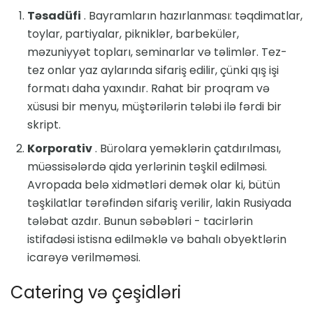
Təsadüfi
. Bayramların hazırlanması: təqdimatlar,
toylar, partiyalar, pikniklər, barbeküler,
məzuniyyət topları, seminarlar və təlimlər. Tez-
tez onlar yaz aylarında sifariş edilir, çünki qış işi
formatı daha yaxındır. Rahat bir proqram və
xüsusi bir menyu, müştərilərin tələbi ilə fərdi bir
skript.
Korporativ
. Bürolara yeməklərin çatdırılması,
müəssisələrdə qida yerlərinin təşkil edilməsi.
Avropada belə xidmətləri demək olar ki, bütün
təşkilatlar tərəfindən sifariş verilir, lakin Rusiyada
tələbat azdır. Bunun səbəbləri - tacirlərin
istifadəsi istisna edilməklə və bahalı obyektlərin
icarəyə verilməməsi.
Catering və çeşidləri