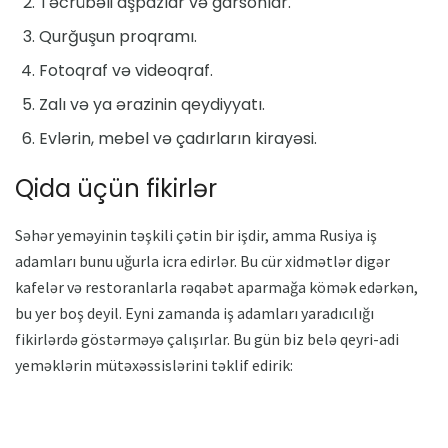
Təcrübəli aşpazlar və garsonlar.
Qurğuşun proqramı.
Fotoqraf və videoqraf.
Zalı və ya ərazinin qeydiyyatı.
Evlərin, mebel və çadırların kirayəsi.
Qida üçün fikirlər
Səhər yeməyinin təşkili çətin bir işdir, amma Rusiya iş
adamları bunu uğurla icra edirlər. Bu cür xidmətlər digər
kafelər və restoranlarla rəqabət aparmağa kömək edərkən,
bu yer boş deyil. Eyni zamanda iş adamları yaradıcılığı
fikirlərdə göstərməyə çalışırlar. Bu gün biz belə qeyri-adi
yeməklərin mütəxəssislərini təklif edirik: