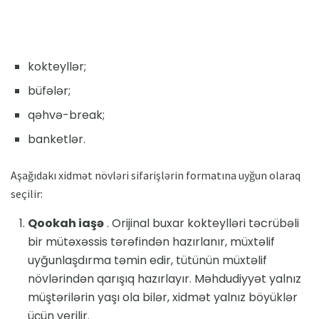
kokteyllər;
büfələr;
qəhvə-break;
banketlər.
Aşağıdakı xidmət növləri sifarişlərin formatına uyğun olaraq
seçilir:
Qookah iaşə
. Orijinal buxar kokteylləri təcrübəli
bir mütəxəssis tərəfindən hazırlanır, müxtəlif
uyğunlaşdırma təmin edir, tütünün müxtəlif
növlərindən qarışıq hazırlayır. Məhdudiyyət yalnız
müştərilərin yaşı ola bilər, xidmət yalnız böyüklər
üçün verilir.