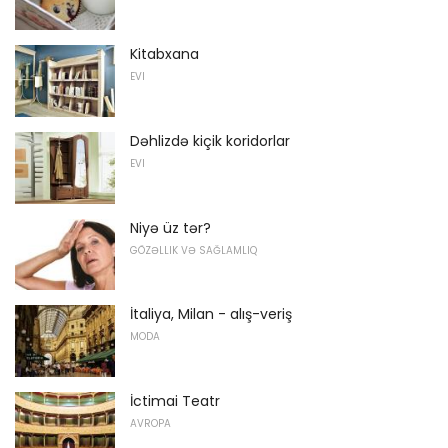
Kitabxana
EVI
Dəhlizdə kiçik koridorlar
EVI
Niyə üz tər?
GÖZƏLLIK VƏ SAĞLAMLIQ
İtaliya, Milan - alış-veriş
MODA
İctimai Teatr
AVROPA