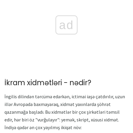
ad
İkram xidmətləri - nədir?
İngilis dilindən tərcümə edərkən, ictimai iaşə çatdırılır, uzun
illər Avropada baxmayaraq, xidmət yaxınlarda şöhrət
qazanmağa başladı. Bu xidmətlər bir çox şirkətləri təmsil
edir, hər biri öz "vurğulayır": yemək, skript, xüsusi xidmət.
İndiyə qədər ən çox yayılmış ikiqat növ: