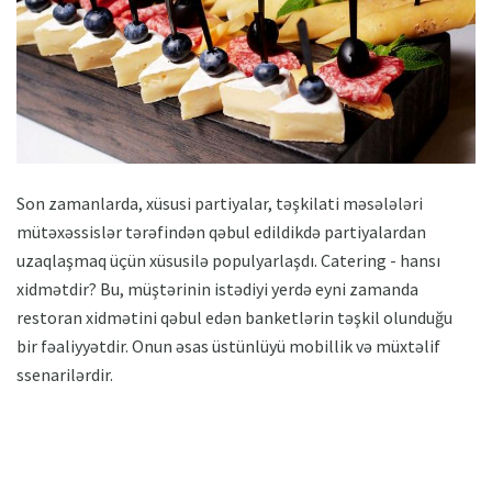
Son zamanlarda, xüsusi partiyalar, təşkilati məsələləri
mütəxəssislər tərəfindən qəbul edildikdə partiyalardan
uzaqlaşmaq üçün xüsusilə populyarlaşdı. Catering - hansı
xidmətdir? Bu, müştərinin istədiyi yerdə eyni zamanda
restoran xidmətini qəbul edən banketlərin təşkil olunduğu
bir fəaliyyətdir. Onun əsas üstünlüyü mobillik və müxtəlif
ssenarilərdir.