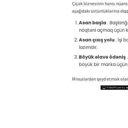
Çiçək biznesinin hansı nüansl
aşağıdakı üstünlüklərinə diq
Asan başla
. Başlanğ
nöqtəni açmaq üçün ki
Asan çıxış yolu
. İşi
lazımdır.
Böyük əlavə ödəniş
.
böyük bir marka üçün diq
Minuslərdən qeyd etmək olar