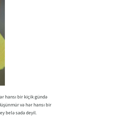
ər hansı bir kiçik gündə
i düşünmür və hər hansı bir
ey belə sadə deyil.