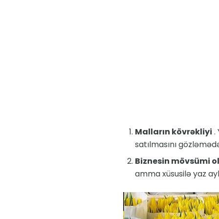
Malların kövrəkliyi
.
satılmasını gözləməd
Biznesin mövsümi o
amma xüsusilə yaz ayl