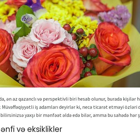
a, ən az qazanclı və perspektivli biri hesab olunur, burada kişilər h
r. Müvəffəqiyyətli iş adamları deyirlər ki, necə ticarət etməyi özlər
bilirsinizsə yaxşı bir mənfəət əldə edə bilər, amma bu sahədə hər ş
nfi və eksiklikler