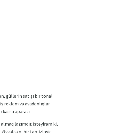
n, güllərin satışı bir tonal
 iş reklam və avadanlıqlar
ə kassa aparatı.
 almaq lazımdır. İstəyirəm ki,
 Əvvəlcə o, bir təmizləyici