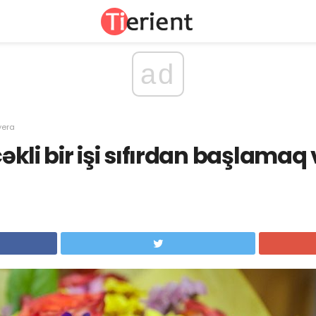
ad
yera
içəkli bir işi sıfırdan başlamaq