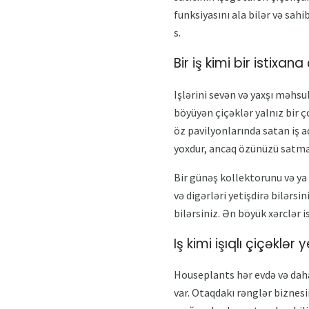
funksiyasını ala bilər və sah
s.
Bir iş kimi bir istixan
Işlərini sevən və yaxşı məhsu
böyüyən çiçəklər yalnız bir ço
öz pavilyonlarında satan iş 
yoxdur, ancaq özünüzü satmaq
Bir günəş kollektorunu və ya 
və digərləri yetişdirə bilərsi
bilərsiniz. Ən böyük xərclər i
Iş kimi işıqlı çiçəklər 
Houseplants hər evdə və daha 
var. Otaqdakı rənglər biznes