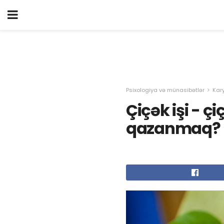
Psixologiya və münasibətlər
Kar
Çiçək işi - ç
qazanmaq?