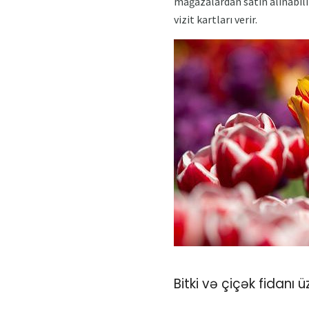
mağazalardan satın alınabilir,
vizit kartları verir.
Bitki və çiçək fidanı 