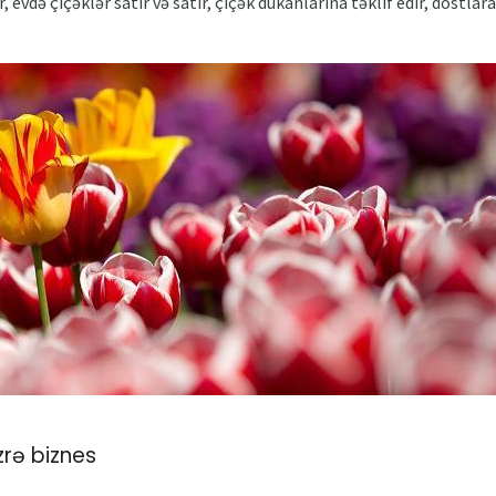
 evdə çiçəklər satır və satır, çiçək dükanlarına təklif edir, dostlara
üzrə biznes