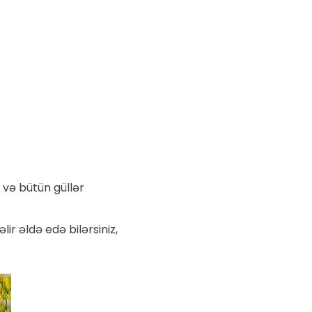
 və bütün güllər
əlir əldə edə bilərsiniz,