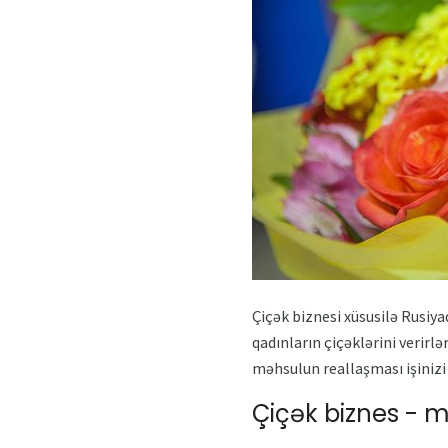
Çiçək biznesi xüsusilə Rusiyad
qadınların çiçəklərini verirlə
məhsulun reallaşması işinizi 
Çiçək biznes - mə