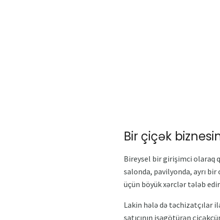
Bir çiçək biznes
Bireysel bir girişimci olaraq 
salonda, pavilyonda, ayrı bir
üçün böyük xərclər tələb edir
Lakin hələ də təchizatçılar i
satıcının işəgötürən çiçəkçün