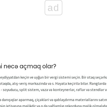
ad
ini necə açmaq olar?
qeydiyyatdan keçin ve uyğun bir vergi sistemi seçin. Bir otaq seçərkə
 otaqda, alış-veriş mərkəzində və s. Həyata keçirilə bilər. Rənglərdə
 - soyuducu, split sistem, vaza və konteynerlər, rəflər və stendlər v
lə danışıqlar aparmaq, çiçəkləri və qablaşdırma materiallarını satın
ün ixtisasına malikdir və o da sağlamlıq rekorduna malik olmalıdır.