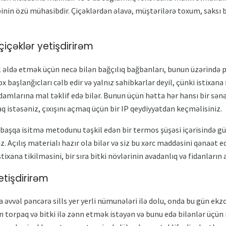
ibinin özü mühasibdir. Çiçəklərdən əlavə, müştərilərə toxum, saksı b
a çiçəklər yetişdirirəm
l əldə etmək üçün necə bilən bağçılıq bağbanları, bunun üzərində p
x başlanğıcları cəlb edir və yalnız sahibkarlar deyil, çünki istixana 
adamlarına mal təklif edə bilər. Bunun üçün hətta hər hansı bir sə
 istəsəniz, çıxışını açmaq üçün bir IP qeydiyyatdan keçməlisiniz.
başqa isitmə metodunu təşkil edən bir termos şüşəsi içərisində gül
niz. Açılış materialı hazır ola bilər və siz bu xərc maddəsini qənaət
stixana tikilməsini, bir sıra bitki növlərinin avadanlıq və fidanların 
yetişdirirəm
əvvəl pəncərə sills yer yerli nümunələri ilə dolu, onda bu gün ekzo
in torpaq və bitki ilə zənn etmək istəyən və bunu edə bilənlər üçü