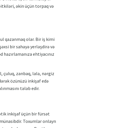
itkiləri, əkin üçün torpaq və
ul qazanmaq olar. Bir iş kimi
şəxsi bir sahəyə yerləşdirə və
nəd hazırlamanıza ehtiyacınız
, çuluq, zanbaq, lalə, nərgiz
 edərək özünüzü inkişaf edə
alınmasını tələb edir.
tik inkişaf üçün bir fürsət
n münasibdir. Toxumlar onlayn