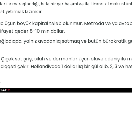
ar ilə maraqlandığı, belə bir qəribə əmtəə ilə ticarət etmək üstünl
qət yetirmək lazımdır:
ıc üçün böyük kapital tələb olunmur. Metroda və ya avt
fayət qədər 8-10 min dollar.
 bağladıqda, yalnız avadanlıq satmaq və bütün bürokratik 
 Çiçək satışı işi, silah və dərmanlar üçün əlavə ödəniş ilə 
qəti çəkir. Hollandiyada 1 dollarlıq bir gül alıb, 2, 3 və hət
: