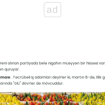
ad
 Yeni alınan partiyada belə nigahın müəyyən bir hissəsi var
ən quruyar.
lması
. Təcrübəli iş adamları deyirlər ki, martın 8-də, illik g
arında "ölü" dövrlər də mövcuddur.