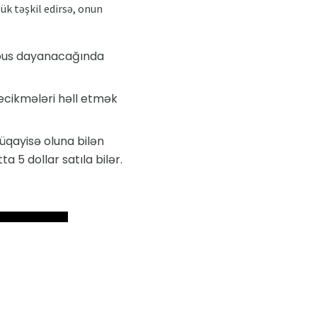
ük təşkil edirsə, onun
obus dayanacağında
gecikmələri həll etmək
müqayisə oluna bilən
ta 5 dollar satıla bilər.