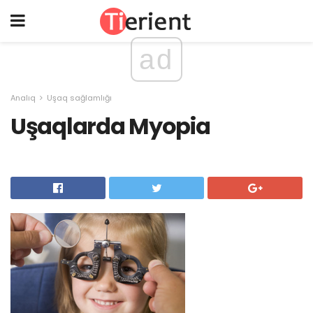
ad
Analıq
Uşaq sağlamlığı
Uşaqlarda Myopia