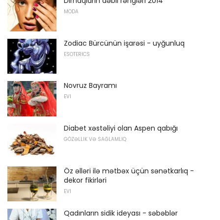
Dırnaqların dəbli rəngləri 2014
MODA
Zodiac Bürcünün işarəsi - uyğunluq
ESOTERICS
Novruz Bayramı
EVI
Diabet xəstəliyi olan Aspen qabığı
GÖZƏLLIK VƏ SAĞLAMLIQ
Öz əlləri ilə mətbəx üçün sənətkarlıq -
dekor fikirləri
EVI
Qadınların sidik ideyası - səbəblər