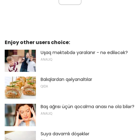
Enjoy other users choice:
Uşaq məktəbdə yaralanır - nə ediləcək?
ANALIQ
Balıqlardan qəlyanaltılar
QIDA
Baş ağrısı üçün qocalma anası nə ola bilər?
ANALIQ
Suya davamlı döşəklər