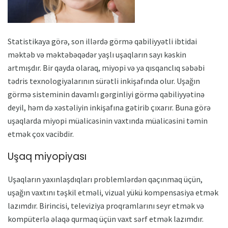
Statistikaya görə, son illərdə görmə qabiliyyətli ibtidai
məktəb və məktəbəqədər yaşlı uşaqların sayı kəskin
artmışdır. Bir qayda olaraq, miyopi və ya qısqanclıq səbəbi
tədris texnologiyalarının sürətli inkişafında olur. Uşağın
görmə sisteminin davamlı gərginliyi görmə qabiliyyətinə
deyil, həm də xəstəliyin inkişafına gətirib çıxarır. Buna görə
uşaqlarda miyopi müalicəsinin vaxtında müalicəsini təmin
etmək çox vacibdir.
Uşaq miyopiyası
Uşaqların yaxınlaşdıqları problemlərdən qaçınmaq üçün,
uşağın vaxtını təşkil etməli, vizual yükü kompensasiya etmək
lazımdır. Birincisi, televiziya proqramlarını seyr etmək və
kompüterlə əlaqə qurmaq üçün vaxt sərf etmək lazımdır.