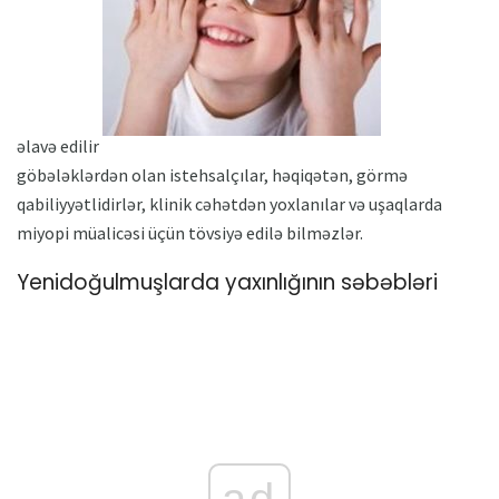
əlavə edilir
göbələklərdən olan istehsalçılar, həqiqətən, görmə
qabiliyyətlidirlər, klinik cəhətdən yoxlanılar və uşaqlarda
miyopi müalicəsi üçün tövsiyə edilə bilməzlər.
Yenidoğulmuşlarda yaxınlığının səbəbləri
ad