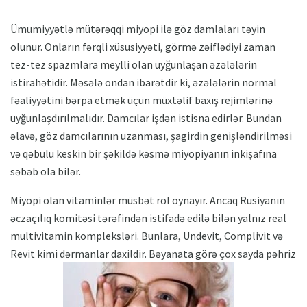
Ümumiyyətlə mütərəqqi miyopi ilə göz damlaları təyin
olunur. Onların fərqli xüsusiyyəti, görmə zəiflədiyi zaman
tez-tez spazmlara meylli olan uyğunlaşan əzələlərin
istirahətidir. Məsələ ondan ibarətdir ki, əzələlərin normal
fəaliyyətini bərpa etmək üçün müxtəlif baxış rejimlərinə
uyğunlaşdırılmalıdır. Damcılar işdən istisna edirlər. Bundan
əlavə, göz damcılarının uzanması, şagirdin genişləndirilməsi
və qəbulu keskin bir şəkildə kəsmə miyopiyanın inkişafına
səbəb ola bilər.
Miyopi olan vitaminlər müsbət rol oynayır. Ancaq Rusiyanın
əczaçılıq komitəsi tərəfindən istifadə edilə bilən yalnız real
multivitamin kompleksləri. Bunlara, Undevit, Complivit və
Revit kimi dərmanlar daxildir. Bəyanata görə çox sayda pəhriz