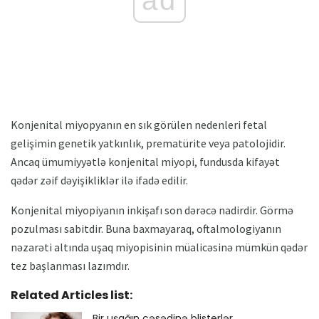
Konjenital miyopyanın en sık görülen nedenleri fetal
gelişimin genetik yatkınlık, prematürite veya patolojidir.
Ancaq ümumiyyətlə konjenital miyopi, fundusda kifayət
qədər zəif dəyişikliklər ilə ifadə edilir.
Konjenital miyopiyanın inkişafı son dərəcə nadirdir. Görmə
pozulması sabitdir. Buna baxmayaraq, oftalmologiyanın
nəzarəti altında uşaq miyopisinin müalicəsinə mümkün qədər
tez başlanması lazımdır.
Related Articles list:
Bir uşağın cəsədinə blisterlər