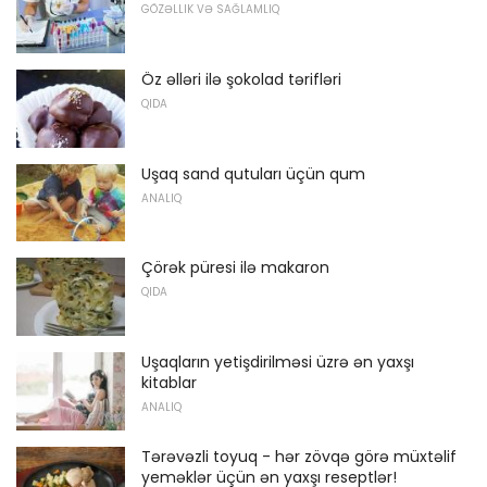
GÖZƏLLIK VƏ SAĞLAMLIQ
Öz əlləri ilə şokolad tərifləri
QIDA
Uşaq sand qutuları üçün qum
ANALIQ
Çörək püresi ilə makaron
QIDA
Uşaqların yetişdirilməsi üzrə ən yaxşı
kitablar
ANALIQ
Tərəvəzli toyuq - hər zövqə görə müxtəlif
yeməklər üçün ən yaxşı reseptlər!