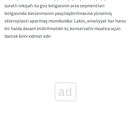
sürətli inkişafı ilə göz bölgəsinin arxa seqmentləri
bölgəsində bəslənmənin yaxşılaşdırılmasına yönəlmiş
skleroplasti aparmaq mümkündür. Lakin, əməliyyat hər hansı
bir halda davam etdirilməlidir ki, konservativ müalicə üçün
dəstək kimi xidmət edir.
ad