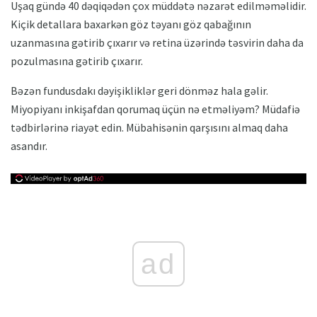
Uşaq gündə 40 dəqiqədən çox müddətə nəzarət edilməməlidir.
Kiçik detallara baxarkən göz təyanı göz qabağının
uzanmasına gətirib çıxarır və retina üzərində təsvirin daha da
pozulmasına gətirib çıxarır.
Bəzən fundusdakı dəyişikliklər geri dönməz hala gəlir.
Miyopiyanı inkişafdan qorumaq üçün nə etməliyəm? Müdafiə
tədbirlərinə riayət edin. Mübahisənin qarşısını almaq daha
asandır.
ad