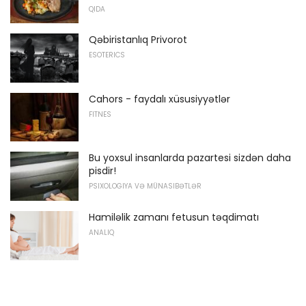
QIDA
Qəbiristanlıq Privorot
ESOTERICS
Cahors - faydalı xüsusiyyətlər
FITNES
Bu yoxsul insanlarda pazartesi sizdən daha
pisdir!
PSIXOLOGIYA VƏ MÜNASIBƏTLƏR
Hamiləlik zamanı fetusun təqdimatı
ANALIQ