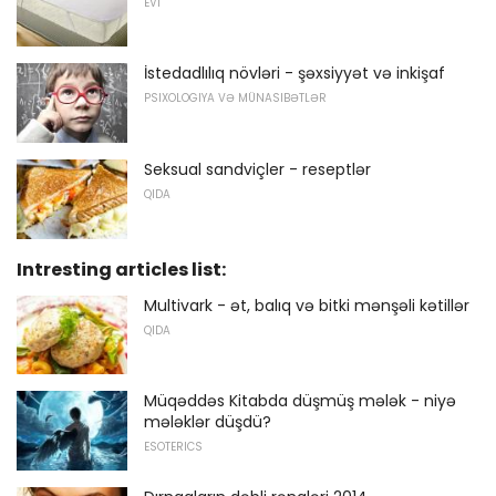
EVI
İstedadlılıq növləri - şəxsiyyət və inkişaf
PSIXOLOGIYA VƏ MÜNASIBƏTLƏR
Seksual sandviçler - reseptlər
QIDA
Intresting articles list:
Multivark - ət, balıq və bitki mənşəli kətillər
QIDA
Müqəddəs Kitabda düşmüş mələk - niyə
mələklər düşdü?
ESOTERICS