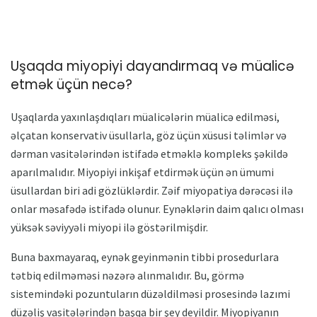
Uşaqda miyopiyi dayandırmaq və müalicə
etmək üçün necə?
Uşaqlarda yaxınlaşdıqları müalicələrin müalicə edilməsi,
əlçatan konservativ üsullarla, göz üçün xüsusi təlimlər və
dərman vasitələrindən istifadə etməklə kompleks şəkildə
aparılmalıdır. Miyopiyi inkişaf etdirmək üçün ən ümumi
üsullardan biri adi gözlüklərdir. Zəif miyopatiya dərəcəsi ilə
onlar məsafədə istifadə olunur. Eynəklərin daim qalıcı olması
yüksək səviyyəli miyopi ilə göstərilmişdir.
Buna baxmayaraq, eynək geyinmənin tibbi prosedurlara
tətbiq edilməməsi nəzərə alınmalıdır. Bu, görmə
sistemindəki pozuntuların düzəldilməsi prosesində lazımi
düzəliş vasitələrindən başqa bir şey deyildir. Miyopiyanın