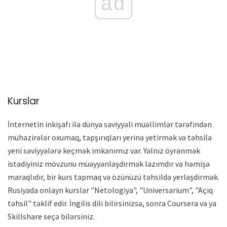
ad
Kurslar
İnternetin inkişafı ilə dünya səviyyəli müəllimlər tərəfindən
mühazirələr oxumaq, tapşırıqları yerinə yetirmək və təhsilə
yeni səviyyələrə keçmək imkanımız var. Yalnız öyrənmək
istədiyiniz mövzunu müəyyənləşdirmək lazımdır və həmişə
maraqlıdır, bir kurs tapmaq və özünüzü təhsildə yerləşdirmək.
Rusiyada onlayn kurslar "Netologiya", "Universarium", "Açıq
təhsil" təklif edir. İngilis dili bilirsinizsə, sonra Coursera və ya
Skillshare seçə bilərsiniz.