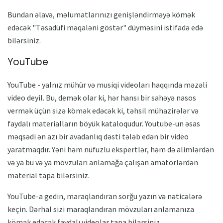
Bundan əlavə, məlumatlarınızı genişləndirməyə kömək
edəcək "Təsadüfi məqaləni göstər" düyməsini istifadə edə
bilərsiniz.
YouTube
YouTube - yalnız mühür və musiqi videoları haqqında məzəli
video deyil. Bu, demək olar ki, hər hansı bir sahəyə nasos
vermək üçün sizə kömək edəcək ki, təhsil mühazirələr və
faydalı materialların böyük kataloqudur. Youtube-un əsas
məqsədi ən azı bir avadanlıq dəsti tələb edən bir video
yaratmaqdır. Yəni həm nüfuzlu ekspertlər, həm də alimlərdən
və ya bu və ya mövzuları anlamağa çalışan amatörlərdən
material tapa bilərsiniz.
YouTube-a gedin, maraqlandıran sorğu yazın və nəticələrə
keçin. Dərhal sizi maraqlandıran mövzuları anlamanıza
kömək edəcək faydalı videolar tapa bilərsiniz.