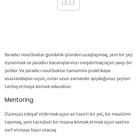
ad
Yaradıcı noutbuklar gündəlik işlərdən uzaqlaşmaq, yeni bir şey
öyrənmək və yaradıcı bacarıqlarınızı sıxışdırmaq üçün yaxşı bir
yoldur. Və yaradıcı noutbuklar tamamilə praktikaya
əsaslandıqları üçün, onlar uzun zamandır qoyduğunuz şeyləri
tətbiq etməyə kömək edəcəklər.
Mentoring
Özünüzü inkişaf etdirmək üçün ən təsirli bir yol, bir müəllimi
tapmaq, yəni təcrübəli bir insana kömək etmək üçün vaxtını
sərf etməyə hazır olacaq.