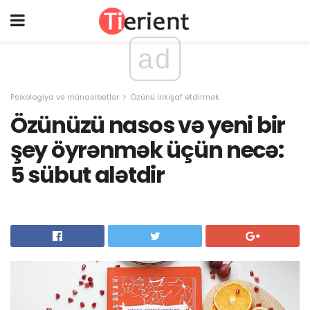
ad
Psixologiya və münasibətlər
Özünü inkişaf etdirmək
Özünüzü nasos və yeni bir
şey öyrənmək üçün necə:
5 sübut alətdir