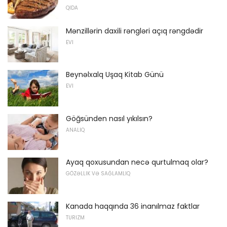
QIDA
Mənzillərin daxili rəngləri açıq rəngdədir
EVI
Beynəlxalq Uşaq Kitab Günü
EVI
Göğsünden nasıl yıkılsın?
ANALIQ
Ayaq qoxusundan necə qurtulmaq olar?
GÖZƏLLIK VƏ SAĞLAMLIQ
Kanada haqqında 36 inanılmaz faktlar
TURIZM