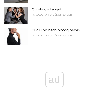
Quruluşçu tənqid
PSIXOLOGIYA VƏ MÜNASIBƏTLƏR
Güclü bir insan olmaq necə?
PSIXOLOGIYA VƏ MÜNASIBƏTLƏR
ad