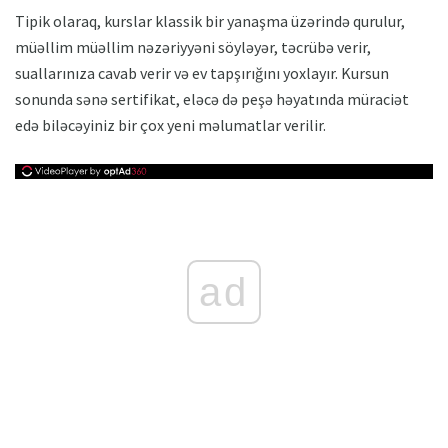
Tipik olaraq, kurslar klassik bir yanaşma üzərində qurulur,
müəllim müəllim nəzəriyyəni söyləyər, təcrübə verir,
suallarınıza cavab verir və ev tapşırığını yoxlayır. Kursun
sonunda sənə sertifikat, eləcə də peşə həyatında müraciət
edə biləcəyiniz bir çox yeni məlumatlar verilir.
ad