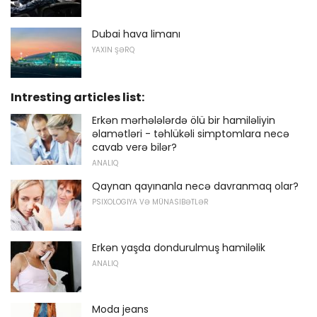
Dubai hava limanı
YAXIN ŞƏRQ
Intresting articles list:
Erkən mərhələlərdə ölü bir hamiləliyin
əlamətləri - təhlükəli simptomlara necə
cavab verə bilər?
ANALIQ
Qaynan qayınanla necə davranmaq olar?
PSIXOLOGIYA VƏ MÜNASIBƏTLƏR
Erkən yaşda dondurulmuş hamiləlik
ANALIQ
Moda jeans