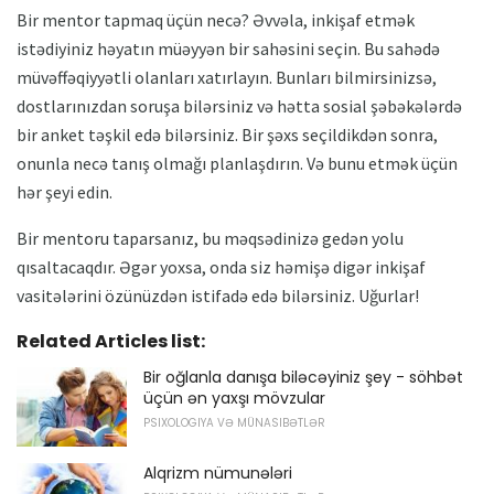
Bir mentor tapmaq üçün necə? Əvvəla, inkişaf etmək
istədiyiniz həyatın müəyyən bir sahəsini seçin. Bu sahədə
müvəffəqiyyətli olanları xatırlayın. Bunları bilmirsinizsə,
dostlarınızdan soruşa bilərsiniz və hətta sosial şəbəkələrdə
bir anket təşkil edə bilərsiniz. Bir şəxs seçildikdən sonra,
onunla necə tanış olmağı planlaşdırın. Və bunu etmək üçün
hər şeyi edin.
Bir mentoru taparsanız, bu məqsədinizə gedən yolu
qısaltacaqdır. Əgər yoxsa, onda siz həmişə digər inkişaf
vasitələrini özünüzdən istifadə edə bilərsiniz. Uğurlar!
Related Articles list:
Bir oğlanla danışa biləcəyiniz şey - söhbət
üçün ən yaxşı mövzular
PSIXOLOGIYA VƏ MÜNASIBƏTLƏR
Alqrizm nümunələri