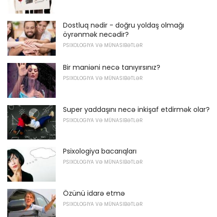
Dostluq nədir - doğru yoldaş olmağı
öyrənmək necədir?
PSIXOLOGIYA VƏ MÜNASIBƏTLƏR
Bir maniəni necə tanıyırsınız?
PSIXOLOGIYA VƏ MÜNASIBƏTLƏR
Super yaddaşını necə inkişaf etdirmək olar?
PSIXOLOGIYA VƏ MÜNASIBƏTLƏR
Psixologiya bacarıqları
PSIXOLOGIYA VƏ MÜNASIBƏTLƏR
Özünü idarə etmə
PSIXOLOGIYA VƏ MÜNASIBƏTLƏR