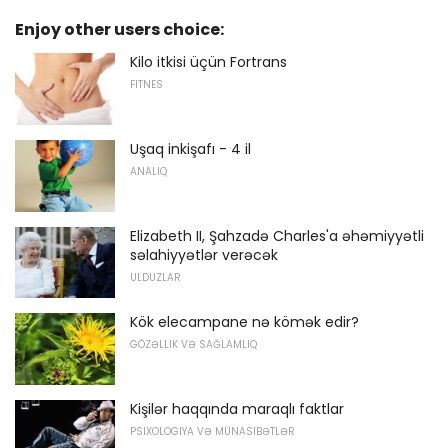
Enjoy other users choice:
Kilo itkisi üçün Fortrans
FITNES
Uşaq inkişafı - 4 il
ANALIQ
Elizabeth II, Şahzadə Charles'a əhəmiyyətli
səlahiyyətlər verəcək
ULDUZLAR
Kök elecampane nə kömək edir?
GÖZƏLLIK VƏ SAĞLAMLIQ
Kişilər haqqında maraqlı faktlar
PSIXOLOGIYA VƏ MÜNASIBƏTLƏR