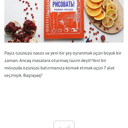
Payız özünüzü nasos və yeni bir şey öyrənmək üçün böyük bir
zaman. Ancaq masalara oturmaq lazım deyil! Yeni bir
mövzuda özünüzü batırmanıza kömək etmək üçün 7 alət
seçmişik. Başlayaq?