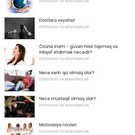
PSIXOLOGIYA VƏ MÜNASIBƏTLƏR
Dostlara xəyanət
PSIXOLOGIYA VƏ MÜNASIBƏTLƏR
Özünə inam - güvən hissi tapmaq və
inkişaf etdirmək necədir?
PSIXOLOGIYA VƏ MÜNASIBƏTLƏR
Necə sərin qız olmaq olar?
PSIXOLOGIYA VƏ MÜNASIBƏTLƏR
Necə müstəqil olmaq olar?
PSIXOLOGIYA VƏ MÜNASIBƏTLƏR
Motivasiya növləri
PSIXOLOGIYA VƏ MÜNASIBƏTLƏR