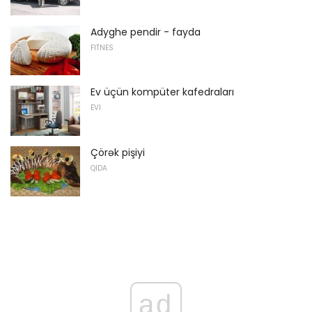
Adyghe pendir - fayda
FITNES
Ev üçün kompüter kafedraları
EVI
Çörək pişiyi
QIDA
ad