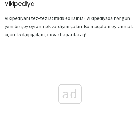
Vikipediya
Vikipediyanı tez-tez istifadə edirsiniz? Vikipediyada hər gün
yeni bir şey öyrənmək vərdişini çəkin. Bu məqaləni öyrənmək
üçün 15 dəqiqədən çox vaxt aparılacaq!
ad