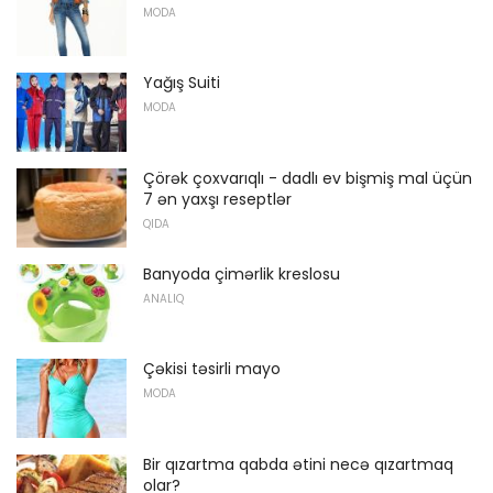
MODA
Yağış Suiti
MODA
Çörək çoxvarıqlı - dadlı ev bişmiş mal üçün
7 ən yaxşı reseptlər
QIDA
Banyoda çimərlik kreslosu
ANALIQ
Çəkisi təsirli mayo
MODA
Bir qızartma qabda ətini necə qızartmaq
olar?