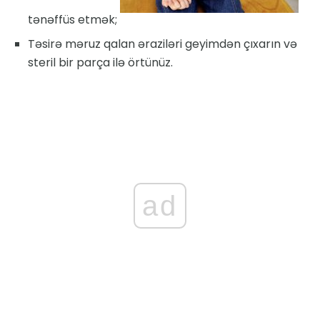
tənəffüs etmək;
Təsirə məruz qalan əraziləri geyimdən çıxarın və
steril bir parça ilə örtünüz.
ad