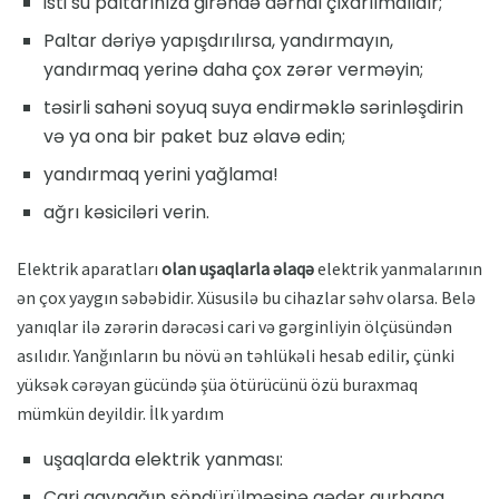
isti su paltarınıza girəndə dərhal çıxarılmalıdır;
Paltar dəriyə yapışdırılırsa, yandırmayın,
yandırmaq yerinə daha çox zərər verməyin;
təsirli sahəni soyuq suya endirməklə sərinləşdirin
və ya ona bir paket buz əlavə edin;
yandırmaq yerini yağlama!
ağrı kəsiciləri verin.
Elektrik aparatları
olan uşaqlarla əlaqə
elektrik yanmalarının
ən çox yaygın səbəbidir. Xüsusilə bu cihazlar səhv olarsa. Belə
yanıqlar ilə zərərin dərəcəsi cari və gərginliyin ölçüsündən
asılıdır. Yanğınların bu növü ən təhlükəli hesab edilir, çünki
yüksək cərəyan gücündə şüa ötürücünü özü buraxmaq
mümkün deyildir. İlk yardım
uşaqlarda elektrik yanması:
Cari qaynağın söndürülməsinə qədər qurbana