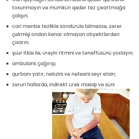
toxunmayın və mümkün qədər tez çıxartmağa
çalışın;
cari mənbə tezliklə söndürülə bilməzsə, zərər
çəkmişi ondan kənar olmayan obyektlərdən
çıxarın;
şüur itkisi ilə, ürəyin ritmini və tənəffüsünü yoxlayın;
ambulans çağırışı;
qurbanı yatır, nəbzini və nəfəsini seyr etsin;
zəruri hallarda, indirekt ürək masajı və süni