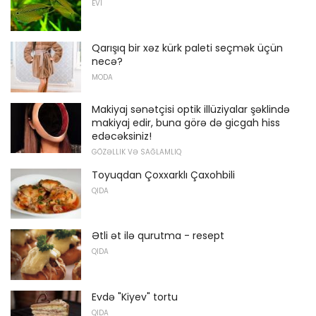
EVI
Qarışıq bir xəz kürk paleti seçmək üçün
necə?
MODA
Makiyaj sənətçisi optik illüziyalar şəklində
makiyaj edir, buna görə də gicgah hiss
edəcəksiniz!
GÖZƏLLIK VƏ SAĞLAMLIQ
Toyuqdan Çoxxarklı Çaxohbili
QIDA
Ətli ət ilə qurutma - resept
QIDA
Evdə "Kiyev" tortu
QIDA