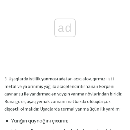
ad
3. Uşaqlarda
istilik yanması
adətən açıq alov, qırmızı isti
metal və ya ərinmiş yağ ilə əlaqələndirilir. Yanan körpəni
qaynar su ilə yandırmaq ən yaygın yanma növlərindən biridir.
Buna görə, uşaq yemək zamanı mətbəxdə olduqda çox
diqqətli olmalıdır. Uşaqlarda termal yanma üçün ilk yardım:
Yanğın qaynağını çıxarın;