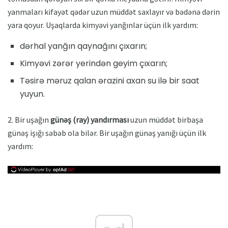
yanmaları kifayət qədər uzun müddət saxlayır və bədənə dərin
yara qoyur. Uşaqlarda kimyəvi yanğınlar üçün ilk yardım:
dərhal yanğın qaynağını çıxarın;
Kimyəvi zərər yerindən geyim çıxarın;
Təsirə məruz qalan ərazini axan su ilə bir saat
yuyun.
2. Bir uşağın
günəş (ray) yandırması
uzun müddət birbaşa
günəş işığı səbəb ola bilər. Bir uşağın günəş yanığı üçün ilk
yardım: