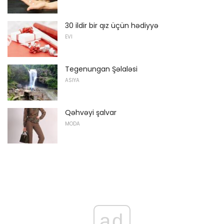
30 ildir bir qız üçün hədiyyə
EVI
Tegenungan Şəlaləsi
ASIYA
Qəhvəyi şalvar
MODA
ad