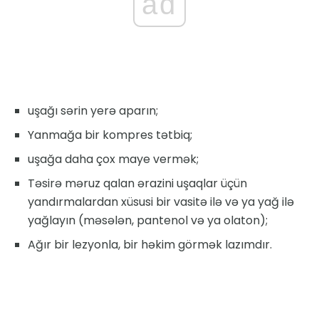
ad
uşağı sərin yerə aparın;
Yanmağa bir kompres tətbiq;
uşağa daha çox maye vermək;
Təsirə məruz qalan ərazini uşaqlar üçün
yandırmalardan xüsusi bir vasitə ilə və ya yağ ilə
yağlayın (məsələn, pantenol və ya olaton);
Ağır bir lezyonla, bir həkim görmək lazımdır.