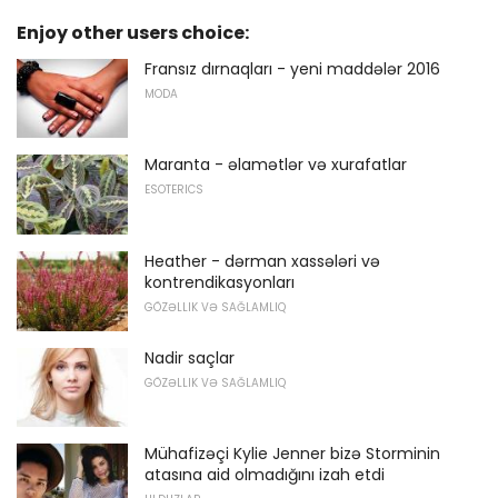
Enjoy other users choice:
Fransız dırnaqları - yeni maddələr 2016
MODA
Maranta - əlamətlər və xurafatlar
ESOTERICS
Heather - dərman xassələri və
kontrendikasyonları
GÖZƏLLIK VƏ SAĞLAMLIQ
Nadir saçlar
GÖZƏLLIK VƏ SAĞLAMLIQ
Mühafizəçi Kylie Jenner bizə Storminin
atasına aid olmadığını izah etdi