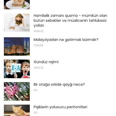
Hamiləlik zamanı qusma - mümkün olan
bütün səbəblər və müalicənin təhlükəsiz
yolları
ANALIQ
Malayziyadan nə gətirmək lazımdır?
TURIZM
Gündüz rejimi
ANALIQ
Bir otağa orkide qayğı necə?
EVI
Pişiklərin yoluxucu peritonitləri
EVI