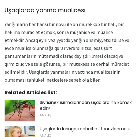
Uşaqlarda yanma müalicəsi
Yanğınların hər hansı bir növü ilə ən mürəkkəb bir həll, bir
həkimə müraciət etmək, sonra müşahidə və müalicə
etməkdir. Ancaq eyni vəziyyətdə yanğın əhəmiyyətsizdirsə və
evdə müalicə olunmağa qərar verərsinizsə, əsas şərt
pansumanların mütəmadi olaraq dəyişdirilməsi olacaq və
qırmızılıq və əzələ görünsə, bir mütəxəssisə dərhal müraciət
edilməlidir. Uşaqlarda yanmaların vaxtında müalicəsinin
olmaması təhlükəli nəticələrə səbəb ola bilər.
Related Articles list:
Sivrisinek ısırmalarından uşaqlara nə kömək
edir?
ANALIQ
Uşaqlarda laringotracheitin stenozlanması
ANALIQ