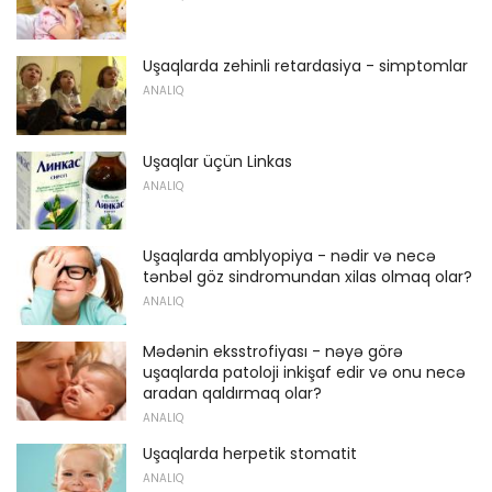
Uşaqlarda zehinli retardasiya - simptomlar
ANALIQ
Uşaqlar üçün Linkas
ANALIQ
Uşaqlarda amblyopiya - nədir və necə
tənbəl göz sindromundan xilas olmaq olar?
ANALIQ
Mədənin eksstrofiyası - nəyə görə
uşaqlarda patoloji inkişaf edir və onu necə
aradan qaldırmaq olar?
ANALIQ
Uşaqlarda herpetik stomatit
ANALIQ