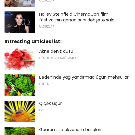
ULDUZLAR
Hailey Steinfield CinemaCon film
festivalının qonaqlarını dəhşətə saldı
ULDUZLAR
Intresting articles list:
Akne dəniz duzu
GÖZƏLLIK VƏ SAĞLAMLIQ
Bədənində yağ yandırmaq üçün məhsullar
FITNES
Çiçək uçur
EVI
Gourami ilə akvarium balıqları