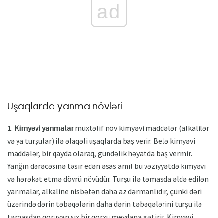
ad
Uşaqlarda yanma növləri
1.
Kimyəvi yanmalar
müxtəlif növ kimyəvi maddələr (alkalilər
və ya turşular) ilə əlaqəli uşaqlarda baş verir. Belə kimyəvi
maddələr, bir qayda olaraq, gündəlik həyatda baş vermir.
Yanğın dərəcəsinə təsir edən əsas amil bu vəziyyətdə kimyəvi
və hərəkət etmə dövrü növüdür. Turşu ilə təmasda əldə edilən
yanmalar, alkaline nisbətən daha az dərmanlıdır, çünki dəri
üzərində dərin təbəqələrin daha dərin təbəqələrini turşu ilə
təmasdan qoruyan sıx bir qorxu meydana gətirir. Kimyəvi