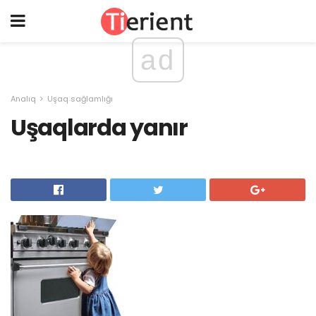
ad
Analıq
Uşaq sağlamlığı
Uşaqlarda yanır