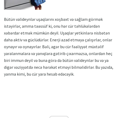
Bütün valideynlər uşaqlarını xoşbəxt və sağlam görmək
istəyirlər, amma təəssüf ki, onu hər cür təhlükələrdən
xəbərdar etmək mümkün deyil. Uşaqlar yetkinlərə nisbətən
daha aktiv və güclüdürlər. Enerji azad etməyə çalışırlar, onlar
oynayır və oynayırlar. Bəli, əgər bu cür fəaliyyət müxtəlif
yaralanmalara və yanıqlara gətirib çıxarmazsa, onlardan heç
biri immun deyil və buna görə də bütün valideynlər bu və ya
digər vəziyyətdə necə hərəkət etməyi bilməlidirlər. Bu yazıda,
yanma kimi, bu cür yara hesab edəcəyik.