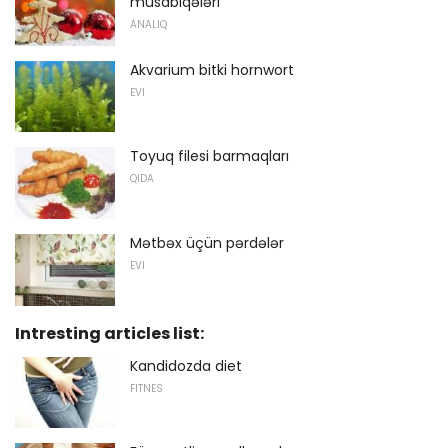
müsabiqələri
ANALIQ
Akvarium bitki hornwort
EVI
Toyuq filesi barmaqları
QIDA
Mətbəx üçün pərdələr
EVI
Intresting articles list:
Kandidozda diet
FITNES