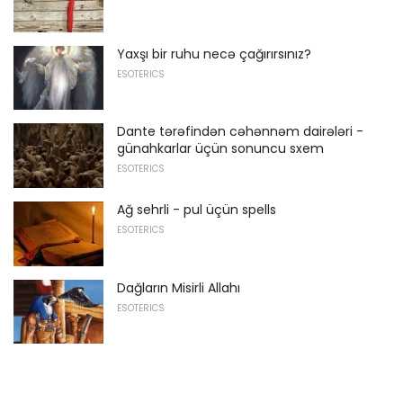
Yaxşı bir ruhu necə çağırırsınız?
ESOTERICS
Dante tərəfindən cəhənnəm dairələri -
günahkarlar üçün sonuncu sxem
ESOTERICS
Ağ sehrli - pul üçün spells
ESOTERICS
Dağların Misirli Allahı
ESOTERICS