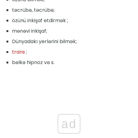
təcrübə, təcrübə;
özünü inkişaf etdirmək ;
mənəvi inkişaf;
Dünyadakı yerlərini bilmək;
trans
;
bəlkə hipnoz və s.
ad