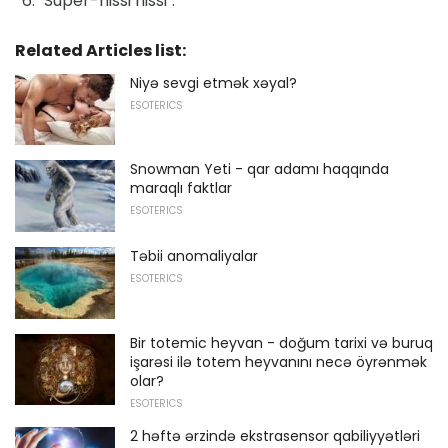
"Super-hissi hissi".
Related Articles list:
Niyə sevgi etmək xəyal?
ESOTERICS
Snowman Yeti - qar adamı haqqında
maraqlı faktlar
ESOTERICS
Təbii anomaliyalar
ESOTERICS
Bir totemic heyvan - doğum tarixi və buruq
işarəsi ilə totem heyvanını necə öyrənmək
olar?
ESOTERICS
2 həftə ərzində ekstrasensor qabiliyyətləri