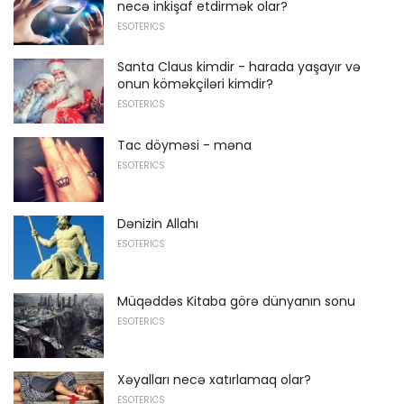
necə inkişaf etdirmək olar?
ESOTERICS
Santa Claus kimdir - harada yaşayır və
onun köməkçiləri kimdir?
ESOTERICS
Tac döyməsi - məna
ESOTERICS
Dənizin Allahı
ESOTERICS
Müqəddəs Kitaba görə dünyanın sonu
ESOTERICS
Xəyalları necə xatırlamaq olar?
ESOTERICS