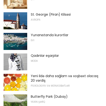
St. George (Piran) Kilsəsi
AVROPA
Yunanıstanda kurortlar
EVI
Qadınlar eşarplar
MODA
Yeni ildə daha sağlam və xoşbəxt olacaq
20 vərdiş
PSIXOLOGIYA VƏ MÜNASIBƏTLƏR
Butterfly Park (Dubay)
YAXIN ŞƏRQ