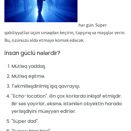
hər gün. Süper
qabiliyyətlər üçün sınaqdan keçirin, tapşırıq və məşqlər verin.
Bu, özünüzü əldə etməyə kömək edəcək.
İnsan güclü nələrdir?
Mütləq yaddaş.
Mütləq eşitmə.
Təkmilləşdirilmiş işıq qavrayışı.
"Echo-location". Ən çox korlarda inkişaf etmişdir.
Bir səs yayırlar, əksinə, istənilən obyektin harada
yerləşdiyini müəyyən edirlər.
"Süper dad".