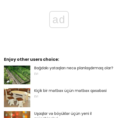
ad
Enjoy other users choice:
Bağdakı yataqları necə planlaşdırmaq olar?
EVI
Kiçik bir mətbəx üçün mətbəx qəsəbəsi
EVI
Uşaqlar və böyüklər üçün yeni il