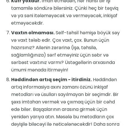
Küfr yoxdur.
İman etmədən, hər hansı bir işi
tamamilə söndürə bilərsiniz. Çünki heç bir təşviq
və ya səni itələməyəcək və verməyəcək, inkişaf
etməyəcəkdir.
Vaxtın olmaması.
Self-təhsil həmişə böyük səy
və vaxt tələb edir. Çox vaxt, çox. Bunun üçün
hazırsınız? Ailənin zərərinə (işə, təhsilə,
sağlamlığınıza) sərf etməyiniz üçün səbr və
sərbəst vaxtınız varmı? Üstəgəllərin arxasında
ümumi mənada itirməyin!
Həddindən artıq seçim - itirdiniz.
Həddindən
artıq informasiya axını zamanı özünü inkişaf
metodları və üsulları sayılmayan bir seçimdir. Bir
şəxs imtahan vermək və çıxmaq üçün bir cəhd
edə bilər. Başqalarının arasına girmək üçün
yenidən yarıya atın. Məsələ bu metodların çox
dəyişilə biləcəyi ilə nəticələnəcəkdir! Daha sonra