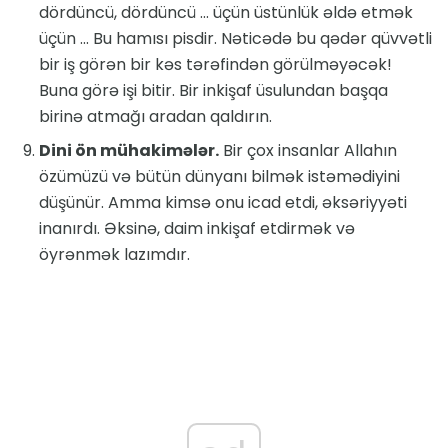
dördüncü, dördüncü ... üçün üstünlük əldə etmək
üçün ... Bu hamısı pisdir. Nəticədə bu qədər qüvvətli
bir iş görən bir kəs tərəfindən görülməyəcək!
Buna görə işi bitir. Bir inkişaf üsulundan başqa
birinə atmağı aradan qaldırın.
Dini ön mühakimələr.
Bir çox insanlar Allahın
özümüzü və bütün dünyanı bilmək istəmədiyini
düşünür. Amma kimsə onu icad etdi, əksəriyyəti
inanırdı. Əksinə, daim inkişaf etdirmək və
öyrənmək lazımdır.