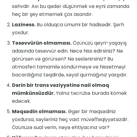
səhvdir. Axı bu qədər düşünmək və eyni zamanda
heç bir şey etməmək çox asandır.
Laziness.
Bu olduqca ümumi bir hadisədir. Şərh
yoxdur.
Təsəvvürün olmaması.
Özünüzü qeyri-yaşayış
adasında təsəvvür edin. Necə hiss edirsiniz? Nə
görürsən və görürsən? Nə səslənirsiniz? Bu
atmosferi tamamilə söndürməyə və hissetməyi
bacardığınız təqdirdə, xəyal qurmağınız yaxşıdır.
Dərin bir trans vəziyyətinə nail olmaq
mümkünsüzdür.
Yalnız təcrübə burada kömək
edəcək.
Məqsədin olmaması.
Əgər bir məqsədiniz
yoxdursa, səyləriniz heç vaxt müvəffəqiyyətsizdir.
Özünüzə sual verin, nəyə ehtiyacınız var?