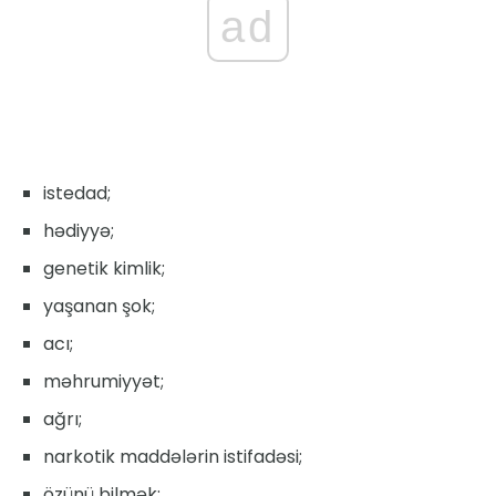
ad
istedad;
hədiyyə;
genetik kimlik;
yaşanan şok;
acı;
məhrumiyyət;
ağrı;
narkotik maddələrin istifadəsi;
özünü bilmək;