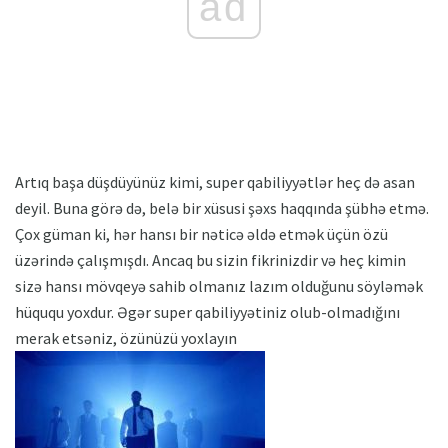
ad
Artıq başa düşdüyünüz kimi, super qabiliyyətlər heç də asan
deyil. Buna görə də, belə bir xüsusi şəxs haqqında şübhə etmə.
Çox güman ki, hər hansı bir nəticə əldə etmək üçün özü
üzərində çalışmışdı. Ancaq bu sizin fikrinizdir və heç kimin
sizə hansı mövqeyə sahib olmanız lazım olduğunu söyləmək
hüququ yoxdur. Əgər super qabiliyyətiniz olub-olmadığını
merak etsəniz, özünüzü yoxlayın