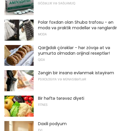
GÖZƏLLIK VƏ SAĞLAMLIQ
Polar foxdan olan Shuba trafosu - ən
moda və praktik modellər və rənglərdir
MODA
Qarğıdalı çörəklər - hər zövqə ət və
yumurta olmadan orijinal reseptlər!
QIDA
Zəngin bir insana evlənmək istəyirəm
PSIXOLOGIYA VƏ MÜNASIBƏTLƏR
Bir həftə tərəvəz diyeti
FITNES
Daxili podyum
EVI