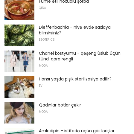
Füme ətli noxudlu şorba
QIDA
Dieffenbachia - niyə evdə saxlaya
bilmirsiniz?
ESOTERICS
Chanel kostyumu - qəşəng üslub üçün
tünd, qara rəngli
MODA
Hansı yaşda pişik sterilizasiya edilir?
EVI
Qadınlar botlar çəkir
MODA
Amlodipin - istifadə üçün göstərişlər