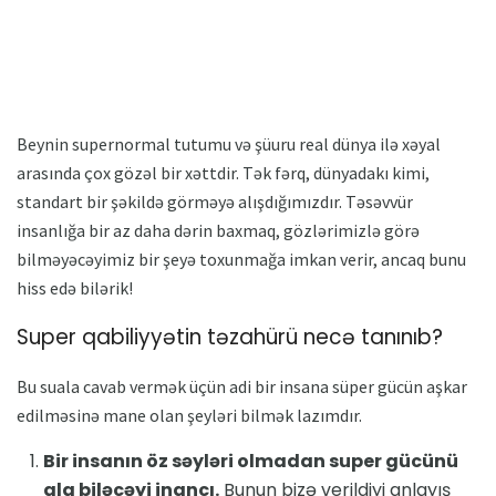
Beynin supernormal tutumu və şüuru real dünya ilə xəyal
arasında çox gözəl bir xəttdir. Tək fərq, dünyadakı kimi,
standart bir şəkildə görməyə alışdığımızdır. Təsəvvür
insanlığa bir az daha dərin baxmaq, gözlərimizlə görə
bilməyəcəyimiz bir şeyə toxunmağa imkan verir, ancaq bunu
hiss edə bilərik!
Super qabiliyyətin təzahürü necə tanınıb?
Bu suala cavab vermək üçün adi bir insana süper gücün aşkar
edilməsinə mane olan şeyləri bilmək lazımdır.
Bir insanın öz səyləri olmadan super gücünü
ala biləcəyi inancı.
Bunun bizə verildiyi anlayış