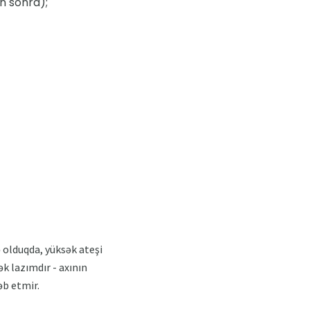
n sonra);
 olduqda, yüksək ateşi
k lazımdır - axının
əb etmir.