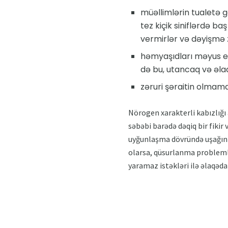
müəllimlərin tualetə 
tez kiçik siniflərdə b
vermirlər və dəyişmə
həmyaşıdları məyus ed
də bu, utancaq və əlaq
zəruri şəraitin olmama
Nörogen xarakterli kabızlığı
səbəbi barədə dəqiq bir fiki
uyğunlaşma dövründə uşağın ü
olarsa, qüsurlanma problemlə
yaramaz istəkləri ilə əlaqəd