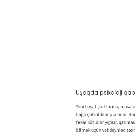
Uşaqda psixoloji qab
Yeni həyat şərtlərinə, məsə
bağlı çətinliklər ola bilər. 
fekal kütlələr yığışır, qalın
bilmək üçün valideynlər, təxri