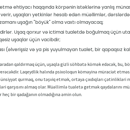
getmə ehtiyacı haqqında körpənin istəklərinə yanlış müna
aş verir, uşaqları yetkinlər hesab edən müəllimlər, dərslər
 zamanı uşağın "böyük" olma vaxtı olmayacaq;
irlər. Uşaq qorxur və ictimai tualetdə boğulmaq üçün utan
əsiz uşaqlar üçün vacibdir;
sı (əlverişsiz və ya pis yuyulmayan tualet, bir qapaqsız kab
 aradan qaldırmaq üçün, uşaqla gizli söhbətə kömək edəcək, bu, böy
r verəcəkdir. Laqeydlik halında psixoloqun köməyinə müraciət etməs
nsiyyət qurmaq, onu təşviq etmək, ortaya çıxdıqları çətinlikləri
ri qarşısını almaq olar. Müəllimlə tualetə getmək qaydalarını mü
ar heç bir qadağanın olmadığına əmin olun.