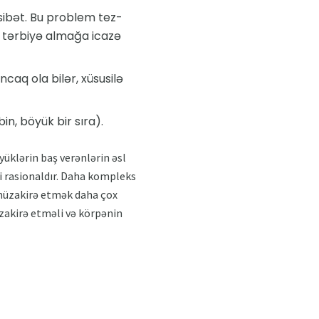
sibət. Bu problem tez-
də tərbiyə almağa icazə
caq ola bilər, xüsusilə
in, böyük bir sıra).
üklərin baş verənlərin əsl
i rasionaldır. Daha kompleks
 müzakirə etmək daha çox
zakirə etməli və körpənin