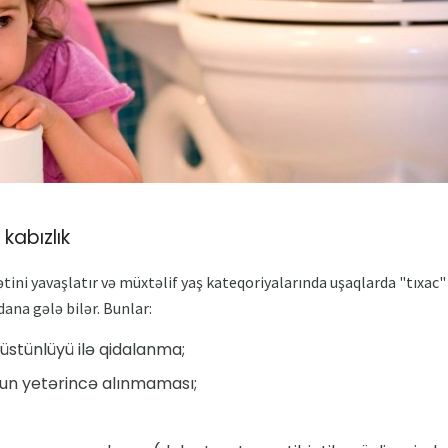
kabızlık
tini yavaşlatır və müxtəlif yaş kateqoriyalarında uşaqlarda "tıxa
na gələ bilər. Bunlar:
n üstünlüyü ilə qidalanma;
yun yetərincə alınmaması;