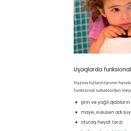
Uşaqlarda funksional 
Həzmə tullantılarının hərəkə
funksional səbəblərdən meyda
şirin və yağlı qidaları
maye, xüsusən adi su
oturaq həyat tərzi;