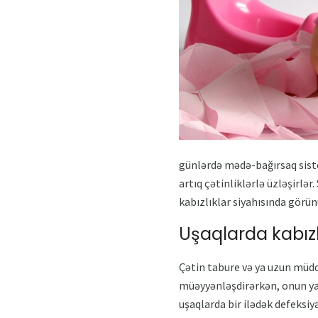
günlərdə mədə-bağırsaq sistem
artıq çətinliklərlə üzləşirlər.
kabızlıklar siyahısında görün
Uşaqlarda kabızl
Çətin tabure və ya uzun müddə
müəyyənləşdirərkən, onun yaşı
uşaqlarda bir ilədək defeksi