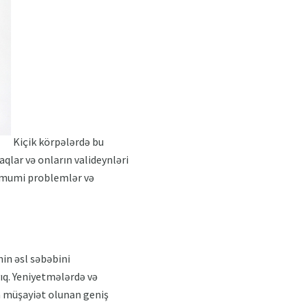
Kiçik körpələrdə bu
qlar və onların valideynləri
r. Ümumi problemlər və
nin əsl səbəbini
yıq. Yeniyetmələrdə və
la müşayiət olunan geniş