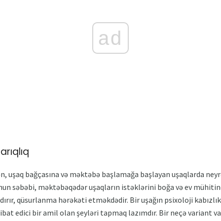
ad
arıqlıq
lən, uşaq bağçasına və məktəbə başlamağa başlayan uşaqlarda neyr
Bunun səbəbi, məktəbəqədər uşaqların istəklərini boğa və ev mühiti
laşdırır, qüsurlanma hərəkəti etməkdədir. Bir uşağın psixoloji kabızl
bat edici bir amil olan şeyləri tapmaq lazımdır. Bir neçə variant va