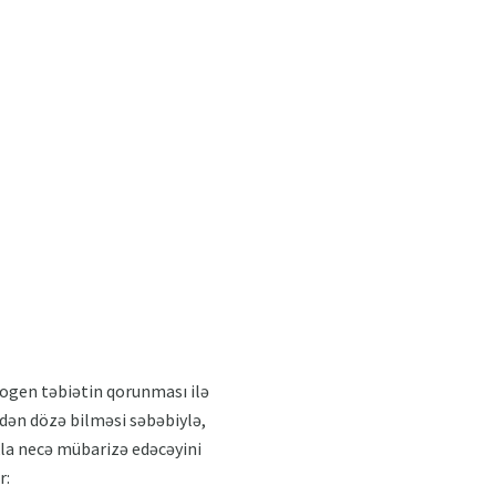
ogen təbiətin qorunması ilə
ndən dözə bilməsi səbəbiylə,
ıkla necə mübarizə edəcəyini
r: