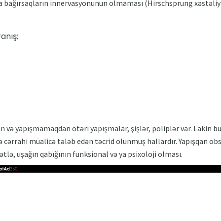
ya bağırsaqların innervasyonunun olmaması (Hirschsprung xəstəliy
anış;
və yapışmamaqdan ötəri yapışmalar, şişlər, poliplər var. Lakin bu
 cərrahi müalicə tələb edən təcrid olunmuş hallardır. Yapışqan o
ətlə, uşağın qabığının funksional və ya psixoloji olması.