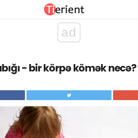
ad
abığı - bir körpə kömək necə?