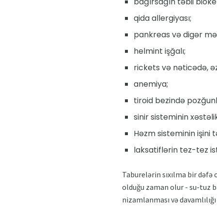
bağırsağın təbii biok
qida allergiyası;
pankreas və digər məd
helmint işğalı;
rickets və nəticədə, 
anemiya;
tiroid bezində pozğunl
sinir sisteminin xəstəl
Həzm sisteminin işini 
laksatiflərin tez-tez i
Taburelərin sıxılma bir dəfə
olduğu zaman olur - su-tuz b
nizamlanması və davamlılığı 