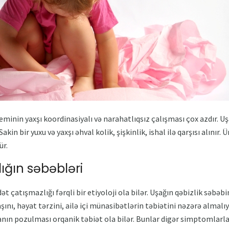
inin yaxşı koordinasiyalı və narahatlıqsız çalışması çox azdır. Uşa
 Sakin bir yuxu və yaxşı əhval kolik, şişkinlik, ishal ilə qarşısı alını
ür.
ığın səbəbləri
t çatışmazlığı fərqli bir etiyoloji ola bilər. Uşağın qəbizlik səbəbi
nı, həyat tərzini, ailə içi münasibətlərin təbiətini nəzərə almalı
yanın pozulması orqanik təbiət ola bilər. Bunlar digər simptomlar