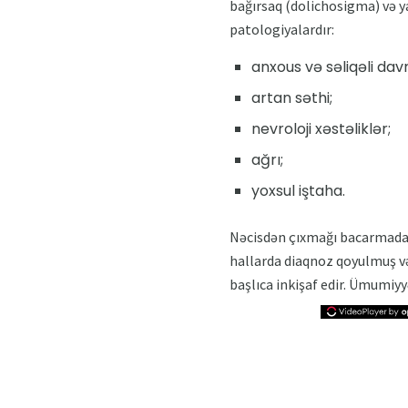
bağırsaq (dolichosigma) və 
patologiyalardır:
anxous və səliqəli davr
artan səthi;
nevroloji xəstəliklər;
ağrı;
yoxsul iştaha.
Nəcisdən çıxmağı bacarmadan 
hallarda diaqnoz qoyulmuş və
başlıca inkişaf edir. Ümumiyy