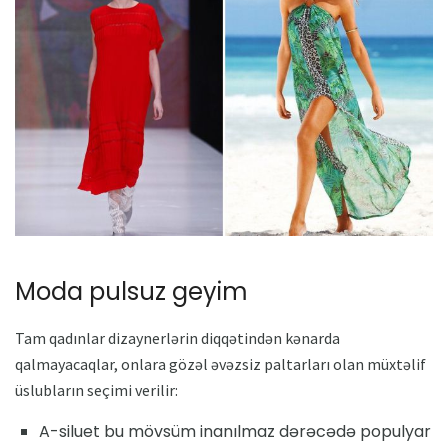
Moda pulsuz geyim
Tam qadınlar dizaynerlərin diqqətindən kənarda
qalmayacaqlar, onlara gözəl əvəzsiz paltarları olan müxtəlif
üslubların seçimi verilir:
A-siluet bu mövsüm inanılmaz dərəcədə populyar