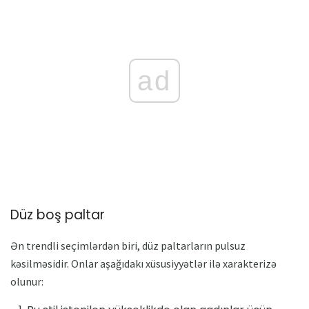
ad
Düz boş paltar
Ən trendli seçimlərdən biri, düz paltarların pulsuz
kəsilməsidir. Onlar aşağıdakı xüsusiyyətlər ilə xarakterizə
olunur: