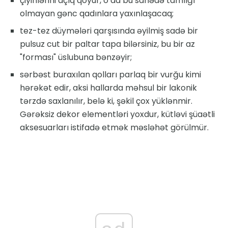
çiyinlərini açıq qoyur, o da bu sahədə tamlığı
olmayan gənc qadınlara yaxınlaşacaq;
tez-tez düymələri qarşısında əyilmiş sadə bir
pulsuz cut bir paltar tapa bilərsiniz, bu bir az
"forması" üslubuna bənzəyir;
sərbəst buraxılan qolları parlaq bir vurğu kimi
hərəkət edir, aksi hallarda məhsul bir lakonik
tərzdə saxlanılır, belə ki, şəkil çox yüklənmir.
Gərəksiz dekor elementləri yoxdur, kütləvi şüaətli
aksesuarları istifadə etmək məsləhət görülmür.