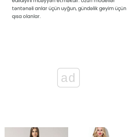
edildiyini müəyyən etməkdir. Uzun modellər
təntənəli anlar üçün uyğun, gündəlik geyim üçün
qısa olanlar.
ad