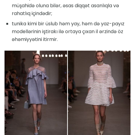
müşahidə oluna bilər, əsas diqqət asanlıqla və
rahatlıq içindədir;
tunika kimi bir üslub həm yay, həm də yaz-payız
modellərinin iştirakı ilə ortaya çıxan il ərzində öz
əhəmiyyətini itirmir.