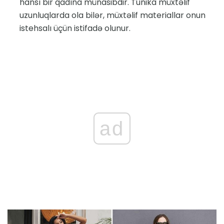
hansı bir qadına münasibdir. Tunika müxtəlif
uzunluqlarda ola bilər, müxtəlif materiallar onun
istehsalı üçün istifadə olunur.
ad