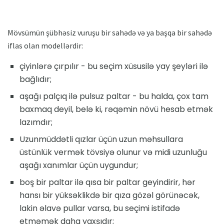
Mövsümün şübhəsiz vuruşu bir sahədə və ya başqa bir sahədə
iflas olan modellərdir:
çiyinlərə çırpılır - bu seçim xüsusilə yay şeyləri ilə
bağlıdır;
aşağı palçıq ilə pulsuz paltar - bu halda, çox tam
baxmaq deyil, belə ki, rəqəmin növü hesab etmək
lazımdır;
Uzunmüddətli qızlar üçün uzun məhsullara
üstünlük vermək tövsiyə olunur və midi uzunluğu
aşağı xanımlar üçün uygundur;
boş bir paltar ilə qısa bir paltar geyindirir, hər
hansı bir yüksəklikdə bir qıza gözəl görünəcək,
lakin əlavə pullar varsa, bu seçimi istifadə
etməmək daha yaxşıdır;