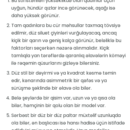
Bu stil istənilən yüksəklikdə olan qadınlar üçün
uyğun, hündür qızlar incə görünəcək, aşağı isə
daha yüksək görünür.
Tam qadınlara bu cür məhsullar taxmaq tövsiyə
edilmir, düz siluet çiyinləri vurğulayacaq, ancaq
kiçik bir qarın və geniş kalça görünür, beləliklə bu
faktorları seçərkən nəzərə alınmalıdır. Kiçik
tamlıqla yan tərəflərdə qaranlıq əlavələrin köməyi
ilə rəqəmin qüsurlarını gizləyə bilərsiniz.
Düz stil bir dəyirmi və ya kvadrat kəsmə təmin
edir, kənarında asimmetrik bir qəfəs və ya
sürüşmə şəklində bir əlavə ola bilər.
Belə şeylərdə bir qisim var, uzun və ya qısa ola
bilər, həmçinin bir qolu olan bir model var.
Sərbəst bir düz bir düz paltar müxtəlif uzunluqda
ola bilər, ən başlıcası isə hansı hadisə üçün istifadə