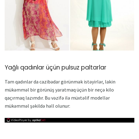
Yağlı qadınlar üçün pulsuz paltarlar
Tam qadınlar da cazibədar görünmək istəyirlər, lakin
mükəmməl bir görünüş yaratmaq üçün bir neçə kilo
qaçırmaq lazımdır. Bu vəzifə ilə müxtəlif modellər
mükəmməl şəkildə həll olunur: