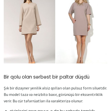
Bir qolu olan sərbəst bir paltar düşdü
Şık bir dizayner yenilik əlsiz qolları olan pulsuz form siluetdir.
Bu model təzə və neizbito baxır, görünüşü bir ekssentriklik
verir. Bu cür təfərrüatları ilə xarakterizə olunur: