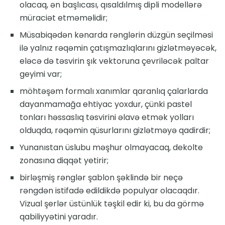
olacaq, ən başlıcası, qısaldılmış dipli modellərə
müraciət etməməlidir;
Müsabiqədən kənarda rənglərin düzgün seçilməsi
ilə yalnız rəqəmin çatışmazlıqlarını gizlətməyəcək,
eləcə də təsvirin şık vektoruna çevriləcək paltar
geyimi var;
möhtəşəm formalı xanımlar qaranlıq çalarlarda
dayanmamağa ehtiyac yoxdur, çünki pastel
tonları həssaslıq təsvirini əlavə etmək yolları
olduqda, rəqəmin qüsurlarını gizlətməyə qadirdir;
Yunanıstan üslubu məşhur olmayacaq, dekolte
zonasına diqqət yetirir;
birləşmiş rənglər şablon şəklində bir neçə
rəngdən istifadə edildikdə populyar olacaqdır.
Vizual şerlər üstünlük təşkil edir ki, bu da görmə
qabiliyyətini yaradır.