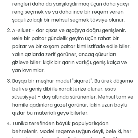
rəngləri daha da yaxşılaşdırmaq üçün daha yaxşı
rəng seçmək və ya daha ince bir rəqəm verən
şaquli zolaqlı bir məhsul seçmək tövsiyə olunur.
A-siluet - dar qisas və aşağıya doğru genişlənir.
Belə bir paltar gündəlik geyim üçün rahat bir
paltar və bir axşam paltar kimi istifadə edilə bilər.
Yalın qızlarda zərif görünər, ancaq qüsurları
gizləyə bilər: kiçik bir qarın varlığı, geniş kalça və
yan kıvrımlar.
Başqa bir məşhur model "siqaret". Bu ürək döşəmə
beli və geniş dibi ilə xarakterizə olunur, əsas
xüsusiyyət - döş altında sürünənlər. Məhsul tam və
hamilə qadınlara gözəl görünür, lakin uzun boylu
qızlar bu materialı geyə bilərlər.
Tunika tərəfindən böyük populyarlıqdan
bəhrələnir. Model rəqəmə uyğun deyil, belə ki, hər