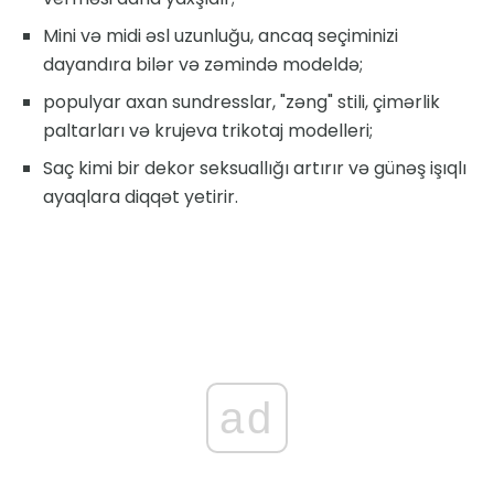
Mini və midi əsl uzunluğu, ancaq seçiminizi
dayandıra bilər və zəmində modeldə;
populyar axan sundresslar, "zəng" stili, çimərlik
paltarları və krujeva trikotaj modelleri;
Saç kimi bir dekor seksuallığı artırır və günəş işıqlı
ayaqlara diqqət yetirir.
ad