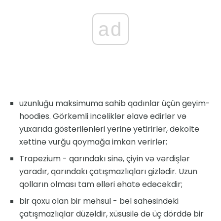
ad
uzunluğu maksimuma sahib qadınlar üçün geyim-
hoodies. Görkəmli incəliklər əlavə edirlər və
yuxarıda göstərilənləri yerinə yetirirlər, dekolte
xəttinə vurğu qoymağa imkan verirlər;
Trapezium - qarındakı sinə, çiyin və vərdişlər
yaradır, qarındakı çatışmazlıqları gizlədir. Uzun
qolların olması tam əlləri əhatə edəcəkdir;
bir qoxu olan bir məhsul - bel sahəsindəki
çatışmazlıqlar düzəldir, xüsusilə də üç dörddə bir