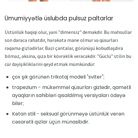
Ümumiyyətlə üslubda pulsuz paltarlar
Üstünlük həqiqi olur, yəni "dimensiz" deməkdir. Bu məhsullar
son dərəcə rahatdır, hərəkətə mane olmur və qüsurları
rəqəmə gizlədirlər. Bəzi çantalar, görünüşü kobudlaşdıra
bilməz, əksinə, qıza bir kövrəklik verəcəkdir. "Güclü" stilin bu
cür dəyişikliklərini qeyd etmək mümkündür:
çox şık görünən trikotaj modeli "sviter";
trapezium - mükəmməl qüsurları gizlədir, qamətli
ayaqların sahibləri qısaldılmış versiyaları ödəyə
bilər;
Kətan stili - seksual görünməyə üstünlük verən
cəsarətli qızlar üçün münasibdir.