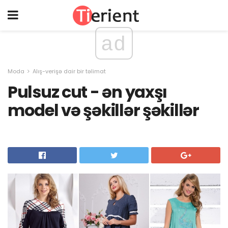
ad
Moda
Alış-verişə dair bir təlimat
Pulsuz cut - ən yaxşı
model və şəkillər şəkillər