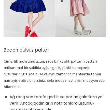
Beach pulsuz paltar
Çimərlik mövsümü üçün, sadə bir kəsikli paltarın paltarı
mükəmməl bir şəkildə uyğun gəlir, çünki bu rəqəmin
qüsurlarını gizlədə bilər və eyni zamanda mənfəətlə tanını
nümayiş etdirə bilərsiniz. Belə moda meyllərini müəyyən edə
bilərsiniz:
Ağ rəng yan tərəfə gedilir və parlaq çalarlara yol
verir. Ancaq qadınların nötr tonlara üstünlük
verməsi daha yaxşıdır;