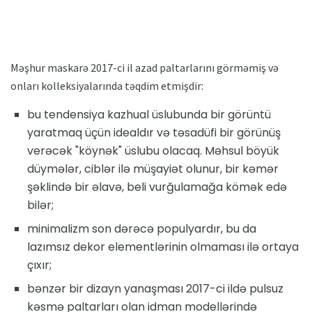
Məşhur maskarə 2017-ci il azad paltarlarını görməmiş və
onları kolleksiyalarında təqdim etmişdir:
bu tendensiya kazhual üslubunda bir görüntü
yaratmaq üçün idealdır və təsadüfi bir görünüş
verəcək "köynək" üslubu olacaq. Məhsul böyük
düymələr, ciblər ilə müşayiət olunur, bir kəmər
şəklində bir əlavə, beli vurğulamağa kömək edə
bilər;
minimalizm son dərəcə populyardır, bu da
lazımsız dekor elementlərinin olmaması ilə ortaya
çıxır;
bənzər bir dizayn yanaşması 2017-ci ildə pulsuz
kəsmə paltarları olan idman modellərində