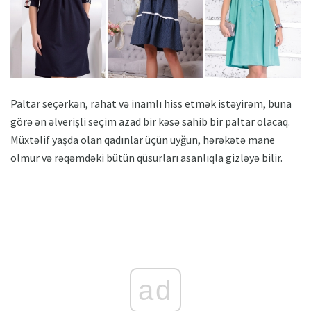
Paltar seçərkən, rahat və inamlı hiss etmək istəyirəm, buna
görə ən əlverişli seçim azad bir kəsə sahib bir paltar olacaq.
Müxtəlif yaşda olan qadınlar üçün uyğun, hərəkətə mane
olmur və rəqəmdəki bütün qüsurları asanlıqla gizləyə bilir.
ad