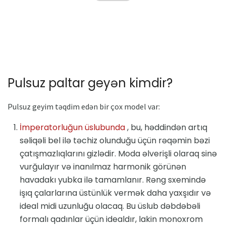
Pulsuz paltar geyən kimdir?
Pulsuz geyim təqdim edən bir çox model var:
İmperatorluğun üslubunda
, bu, həddindən artıq
səliqəli bel ilə təchiz olunduğu üçün rəqəmin bəzi
çatışmazlıqlarını gizlədir. Moda əlverişli olaraq sinə
vurğulayır və inanılmaz harmonik görünən
havadakı yubka ilə tamamlanır. Rəng sxemində
işıq çalarlarına üstünlük vermək daha yaxşıdır və
ideal midi uzunluğu olacaq. Bu üslub dəbdəbəli
formalı qadınlar üçün idealdır, lakin monoxrom