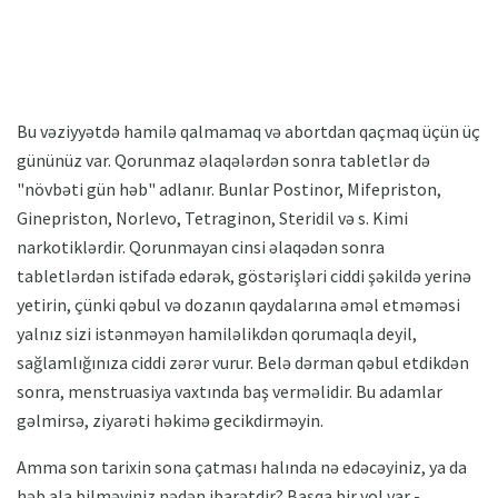
Bu vəziyyətdə hamilə qalmamaq və abortdan qaçmaq üçün üç
gününüz var. Qorunmaz əlaqələrdən sonra tabletlər də
"növbəti gün həb" adlanır. Bunlar Postinor, Mifepriston,
Ginepriston, Norlevo, Tetraginon, Steridil və s. Kimi
narkotiklərdir. Qorunmayan cinsi əlaqədən sonra
tabletlərdən istifadə edərək, göstərişləri ciddi şəkildə yerinə
yetirin, çünki qəbul və dozanın qaydalarına əməl etməməsi
yalnız sizi istənməyən hamiləlikdən qorumaqla deyil,
sağlamlığınıza ciddi zərər vurur. Belə dərman qəbul etdikdən
sonra, menstruasiya vaxtında baş verməlidir. Bu adamlar
gəlmirsə, ziyarəti həkimə gecikdirməyin.
Amma son tarixin sona çatması halında nə edəcəyiniz, ya da
həb ala bilməyiniz nədən ibarətdir? Başqa bir yol var -