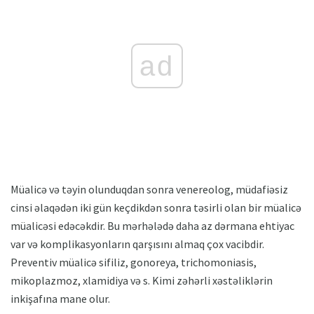
ad
Müalicə və təyin olunduqdan sonra venereolog, müdafiəsiz
cinsi əlaqədən iki gün keçdikdən sonra təsirli olan bir müalicə
müalicəsi edəcəkdir. Bu mərhələdə daha az dərmana ehtiyac
var və komplikasyonların qarşısını almaq çox vacibdir.
Preventiv müalicə sifiliz, gonoreya, trichomoniasis,
mikoplazmoz, xlamidiya və s. Kimi zəhərli xəstəliklərin
inkişafına mane olur.