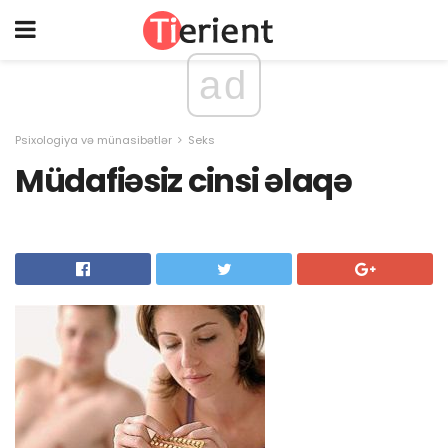
ad
Psixologiya və münasibətlər
Seks
Müdafiəsiz cinsi əlaqə