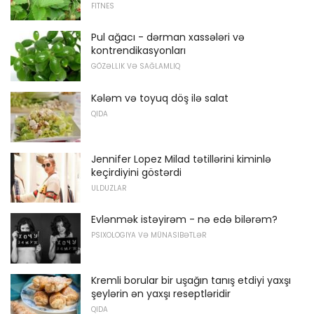
FITNES
Pul ağacı - dərman xassələri və
kontrendikasyonları
GÖZƏLLIK VƏ SAĞLAMLIQ
Kələm və toyuq döş ilə salat
QIDA
Jennifer Lopez Milad tətillərini kiminlə
keçirdiyini göstərdi
ULDUZLAR
Evlənmək istəyirəm - nə edə bilərəm?
PSIXOLOGIYA VƏ MÜNASIBƏTLƏR
Kremli borular bir uşağın tanış etdiyi yaxşı
şeylərin ən yaxşı reseptləridir
QIDA