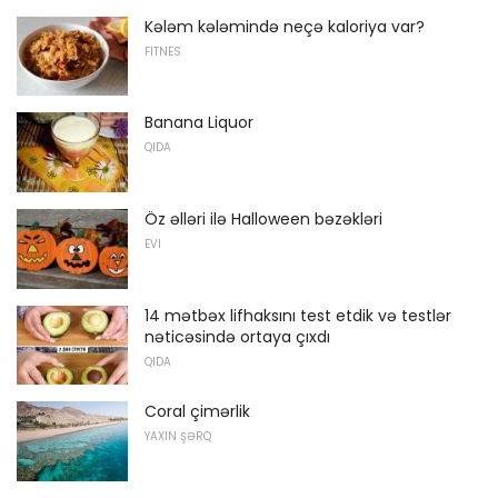
Kələm kələmində neçə kaloriya var?
FITNES
Banana Liquor
QIDA
Öz əlləri ilə Halloween bəzəkləri
EVI
14 mətbəx lifhaksını test etdik və testlər
nəticəsində ortaya çıxdı
QIDA
Coral çimərlik
YAXIN ŞƏRQ