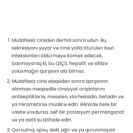
Müdafiəsiz cinsdən dərhal sonra udun. Bu,
sekresiyanı yuyar və cinsi yolla ötürülən bəzi
infeksionları öldürməyə kömək edəcək,
baxmayaraq ki, bu QİÇS, hepatit və sifilizə
yoluxmağın qarşısını ala bilməz.
Müdafiəsiz cinsi əlaqədən sonra qarşısının
alınması məqsədilə cinsiyyət orqanlarını
antiseptiklərlə, məsələn, xlorheksidin, betadin və
ya miramistinlə müalicə edin. Əlinizdə belə bir
vasitə yoxdursa, zəif bir potasyum permanganat
və ya asitli su istifadə edin.
Qorxulma, qoxu, dəlil, ağrı və ya qorunmayan