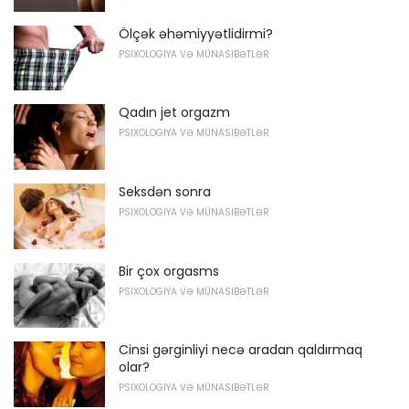
Ölçək əhəmiyyətlidirmi?
PSIXOLOGIYA VƏ MÜNASIBƏTLƏR
Qadın jet orgazm
PSIXOLOGIYA VƏ MÜNASIBƏTLƏR
Seksdən sonra
PSIXOLOGIYA VƏ MÜNASIBƏTLƏR
Bir çox orgasms
PSIXOLOGIYA VƏ MÜNASIBƏTLƏR
Cinsi gərginliyi necə aradan qaldırmaq
olar?
PSIXOLOGIYA VƏ MÜNASIBƏTLƏR