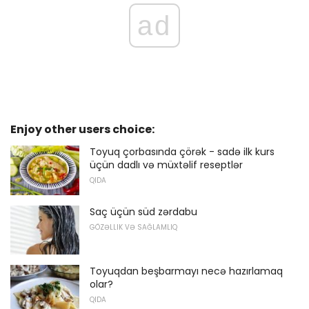
ad
Enjoy other users choice:
Toyuq çorbasında çörək - sadə ilk kurs
üçün dadlı və müxtəlif reseptlər
QIDA
Saç üçün süd zərdabu
GÖZƏLLIK VƏ SAĞLAMLIQ
Toyuqdan beşbarmayı necə hazırlamaq
olar?
QIDA