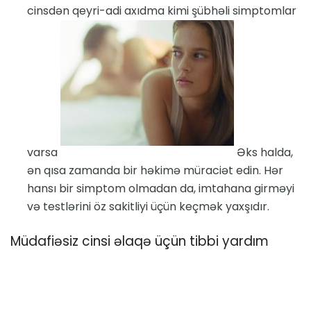
cinsdən qeyri-adi axıdma kimi şübhəli simptomlar
varsa
Əks halda,
ən qısa zamanda bir həkimə müraciət edin. Hər
hansı bir simptom olmadan da, imtahana girməyi
və testlərini öz sakitliyi üçün keçmək yaxşıdır.
Müdafiəsiz cinsi əlaqə üçün tibbi yardım