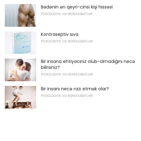
Bədənin ən qeyri-cinsi kişi hissəsi
PSIXOLOGIYA VƏ MÜNASIBƏTLƏR
Kontraseptiv sıva
PSIXOLOGIYA VƏ MÜNASIBƏTLƏR
Bir insana ehtiyacınız olub-olmadığını necə
bilirsiniz?
PSIXOLOGIYA VƏ MÜNASIBƏTLƏR
Bir insanı necə razı etmək olar?
PSIXOLOGIYA VƏ MÜNASIBƏTLƏR