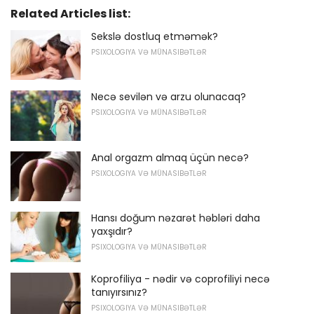
Related Articles list:
Sekslə dostluq etməmək?
PSIXOLOGIYA VƏ MÜNASIBƏTLƏR
Necə sevilən və arzu olunacaq?
PSIXOLOGIYA VƏ MÜNASIBƏTLƏR
Anal orgazm almaq üçün necə?
PSIXOLOGIYA VƏ MÜNASIBƏTLƏR
Hansı doğum nəzarət həbləri daha
yaxşıdır?
PSIXOLOGIYA VƏ MÜNASIBƏTLƏR
Koprofiliya - nədir və coprofiliyi necə
tanıyırsınız?
PSIXOLOGIYA VƏ MÜNASIBƏTLƏR