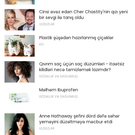
Cinsi əvəz edən Cher Chastity'nin qızı yeni
bir sevgi ilə tanış oldu
ULDUZLAR
Plastik şüşədən hazırlanmış çiçəklər
EVI
Qıvrım saç üçün saç düzümləri - itaətsiz
kilidləri necə təmizləmək lazımdır?
GÖZƏLLIK VƏ SAĞLAMLIQ
Məlhəm Ibuprofen
GÖZƏLLIK VƏ SAĞLAMLIQ
Anne Hathaway şefini dörd dəfə səhər
yeməyini düzəltməyə məcbur etdi
ULDUZLAR