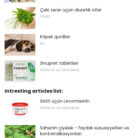
Çəki zərər üçün diuretik otlar
FITNES
Köpək qurdları
EVI
Sinupret tabletləri
GÖZƏLLIK VƏ SAĞLAMLIQ
Intresting articles list:
Sistit üçün Levomisetin
GÖZƏLLIK VƏ SAĞLAMLIQ
Sahənin çiyələk - faydalı xüsusiyyətləri və
kontrendikasyonları