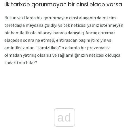
İlk tarixdə qorunmayan bir cinsi əlaqə varsa
Bütün vaxtlarda biz qorunmayan cinsi əlaqənin daimi cinsi
tərəfdaşla meydana gəldiyi və tək nəticəsi yalnız istenmeyen
bir hamiləlik ola biləcəyi barədə danışdıq. Ancaq qorxmaz
əlaqədən sonra nə etməli, ehtirasdan başını itirdiyin və
əminliksiz olan "təmizlikdə" o adamla bir prezervativ
olmadan yatmış olsanız və sağlamlığınızın nəticəsi olduqca
kədərli ola bilər?
ad