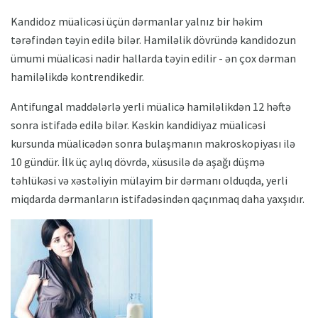
Kandidoz müalicəsi üçün dərmanlar yalnız bir həkim
tərəfindən təyin edilə bilər. Hamiləlik dövründə kandidozun
ümumi müalicəsi nadir hallarda təyin edilir - ən çox dərman
hamiləlikdə kontrendikedir.
Antifungal maddələrlə yerli müalicə hamiləlikdən 12 həftə
sonra istifadə edilə bilər. Kəskin kandidiyaz müalicəsi
kursunda müalicədən sonra bulaşmanın makroskopiyası ilə
10 gündür. İlk üç aylıq dövrdə, xüsusilə də aşağı düşmə
təhlükəsi və xəstəliyin mülayim bir dərmanı olduqda, yerli
miqdarda dərmanların istifadəsindən qaçınmaq daha yaxşıdır.