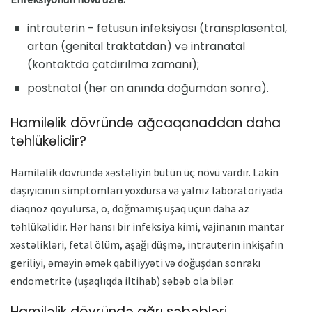
intrauterin - fetusun infeksiyası (transplasental,
artan (genital traktatdan) və intranatal
(kontaktda çatdırılma zamanı);
postnatal (hər an anında doğumdan sonra).
Hamiləlik dövründə ağcaqanaddan daha
təhlükəlidir?
Hamiləlik dövründə xəstəliyin bütün üç növü vardır. Lakin
daşıyıcının simptomları yoxdursa və yalnız laboratoriyada
diaqnoz qoyulursa, o, doğmamış uşaq üçün daha az
təhlükəlidir. Hər hansı bir infeksiya kimi, vajinanın mantar
xəstəlikləri, fetal ölüm, aşağı düşmə, intrauterin inkişafın
geriliyi, əməyin əmək qabiliyyəti və doğuşdan sonrakı
endometritə (uşaqlıqda iltihab) səbəb ola bilər.
Hamiləlik dövründə ağrı səbəbləri