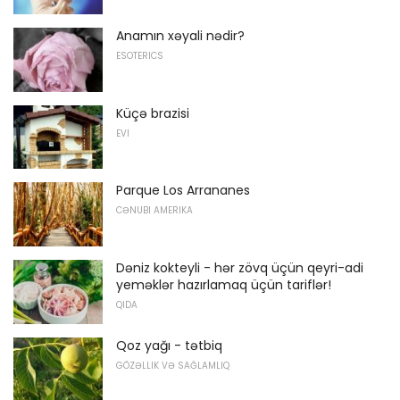
Anamın xəyali nədir?
ESOTERICS
Küçə brazisi
EVI
Parque Los Arrananes
CƏNUBI AMERIKA
Dəniz kokteyli - hər zövq üçün qeyri-adi
yeməklər hazırlamaq üçün tariflər!
QIDA
Qoz yağı - tətbiq
GÖZƏLLIK VƏ SAĞLAMLIQ