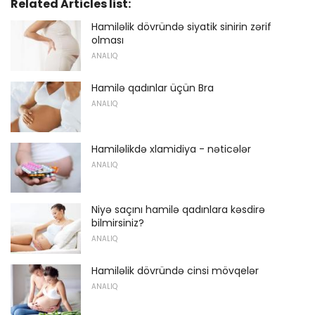
Related Articles list:
Hamiləlik dövründə siyatik sinirin zərif
olması
ANALIQ
Hamilə qadınlar üçün Bra
ANALIQ
Hamiləlikdə xlamidiya - nəticələr
ANALIQ
Niyə saçını hamilə qadınlara kəsdirə
bilmirsiniz?
ANALIQ
Hamiləlik dövründə cinsi mövqelər
ANALIQ