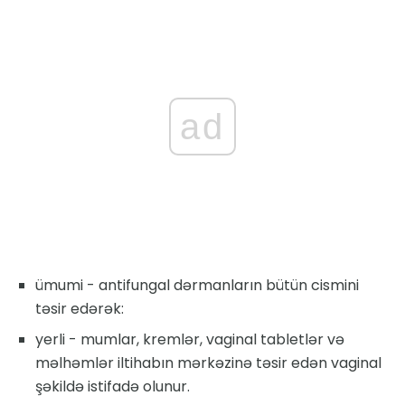
ad
ümumi - antifungal dərmanların bütün cismini
təsir edərək:
yerli - mumlar, kremlər, vaginal tabletlər və
məlhəmlər iltihabın mərkəzinə təsir edən vaginal
şəkildə istifadə olunur.