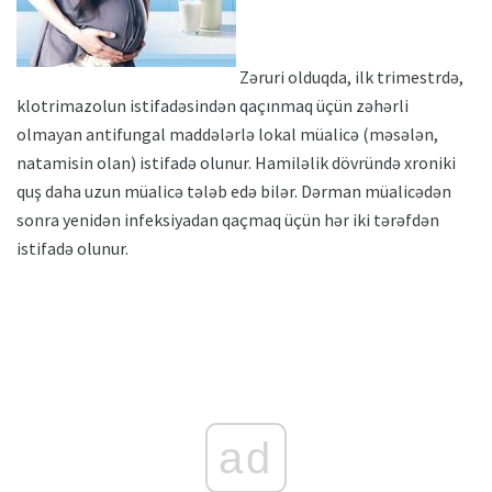
Zəruri olduqda, ilk trimestrdə,
klotrimazolun istifadəsindən qaçınmaq üçün zəhərli
olmayan antifungal maddələrlə lokal müalicə (məsələn,
natamisin olan) istifadə olunur. Hamiləlik dövründə xroniki
quş daha uzun müalicə tələb edə bilər. Dərman müalicədən
sonra yenidən infeksiyadan qaçmaq üçün hər iki tərəfdən
istifadə olunur.
ad