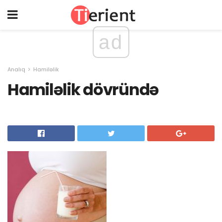
ad
Analıq
Hamiləlik
Hamiləlik dövründə