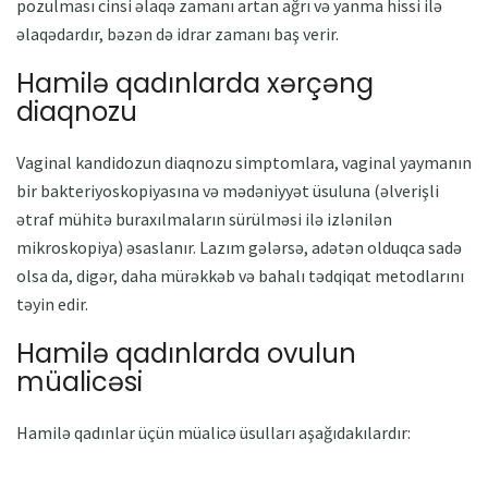
pozulması cinsi əlaqə zamanı artan ağrı və yanma hissi ilə
əlaqədardır, bəzən də idrar zamanı baş verir.
Hamilə qadınlarda xərçəng
diaqnozu
Vaginal kandidozun diaqnozu simptomlara, vaginal yaymanın
bir bakteriyoskopiyasına və mədəniyyət üsuluna (əlverişli
ətraf mühitə buraxılmaların sürülməsi ilə izlənilən
mikroskopiya) əsaslanır. Lazım gələrsə, adətən olduqca sadə
olsa da, digər, daha mürəkkəb və bahalı tədqiqat metodlarını
təyin edir.
Hamilə qadınlarda ovulun
müalicəsi
Hamilə qadınlar üçün müalicə üsulları aşağıdakılardır: