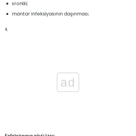
xroniki;
mantar infeksiyasının daşınması.
4.
ad
Enfeksiyonun növü üzrə: