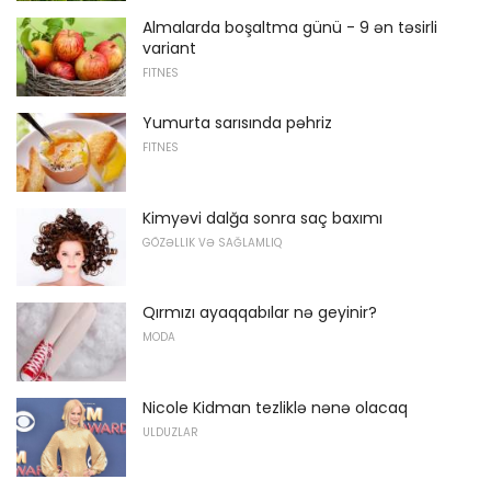
Almalarda boşaltma günü - 9 ən təsirli
variant
FITNES
Yumurta sarısında pəhriz
FITNES
Kimyəvi dalğa sonra saç baxımı
GÖZƏLLIK VƏ SAĞLAMLIQ
Qırmızı ayaqqabılar nə geyinir?
MODA
Nicole Kidman tezliklə nənə olacaq
ULDUZLAR