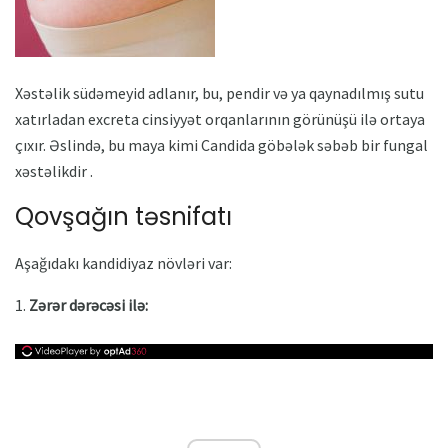
Xəstəlik südəmeyid adlanır, bu, pendir və ya qaynadılmış sutu
xatırladan excreta cinsiyyət orqanlarının görünüşü ilə ortaya
çıxır. Əslində, bu maya kimi Candida göbələk səbəb bir fungal
xəstəlikdir .
Qovşağın təsnifatı
Aşağıdakı kandidiyaz növləri var:
1.
Zərər dərəcəsi ilə: