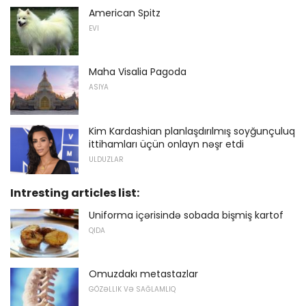
American Spitz
EVI
Maha Visalia Pagoda
ASIYA
Kim Kardashian planlaşdırılmış soyğunçuluq
ittihamları üçün onlayn nəşr etdi
ULDUZLAR
Intresting articles list:
Uniforma içərisində sobada bişmiş kartof
QIDA
Omuzdakı metastazlar
GÖZƏLLIK VƏ SAĞLAMLIQ