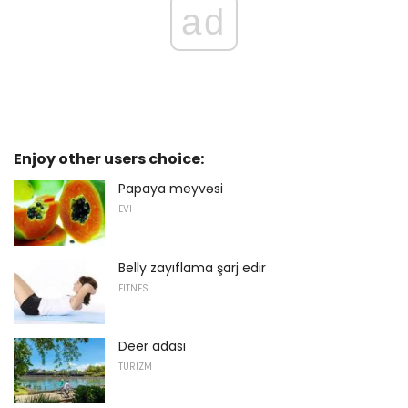
ad
Enjoy other users choice:
Papaya meyvəsi
EVI
Belly zayıflama şarj edir
FITNES
Deer adası
TURIZM