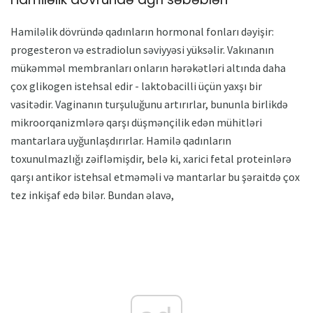
Hamiləlik dövründə qadınların hormonal fonları dəyişir:
progesteron və estradiolun səviyyəsi yüksəlir. Vakınanın
mükəmməl membranları onların hərəkətləri altında daha
çox glikogen istehsal edir - laktobacilli üçün yaxşı bir
vasitədir. Vaginanın turşuluğunu artırırlar, bununla birlikdə
mikroorqanizmlərə qarşı düşmənçilik edən mühitləri
mantarlara uyğunlaşdırırlar. Hamilə qadınların
toxunulmazlığı zəifləmişdir, belə ki, xarici fetal proteinlərə
qarşı antikor istehsal etməməli və mantarlar bu şəraitdə çox
tez inkişaf edə bilər. Bundan əlavə,