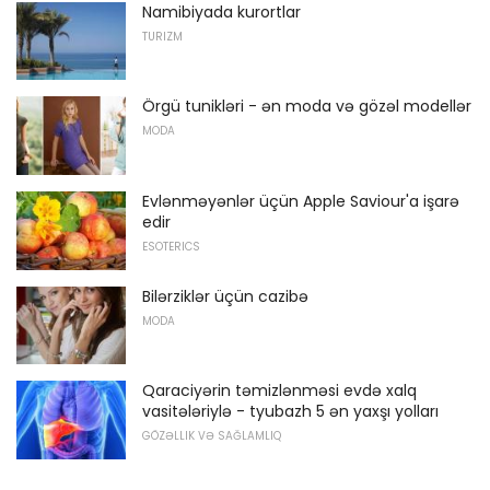
Namibiyada kurortlar
TURIZM
Örgü tunikləri - ən moda və gözəl modellər
MODA
Evlənməyənlər üçün Apple Saviour'a işarə
edir
ESOTERICS
Bilərziklər üçün cazibə
MODA
Qaraciyərin təmizlənməsi evdə xalq
vasitələriylə - tyubazh 5 ən yaxşı yolları
GÖZƏLLIK VƏ SAĞLAMLIQ