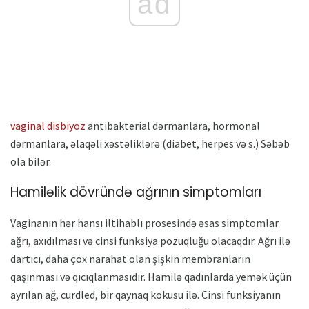
ad
vaginal disbiyoz
antibakterial dərmanlara, hormonal
dərmanlara, əlaqəli xəstəliklərə (diabet, herpes və s.) Səbəb
ola bilər.
Hamiləlik dövründə ağrının simptomları
Vaginanın hər hansı iltihablı prosesində əsas simptomlar
ağrı, axıdılması və cinsi funksiya pozuqluğu olacaqdır. Ağrı ilə
dartıcı, daha çox narahat olan şişkin membranların
qaşınması və qıcıqlanmasıdır. Hamilə qadınlarda yemək üçün
ayrılan ağ, curdled, bir qaynaq kokusu ilə. Cinsi funksiyanın