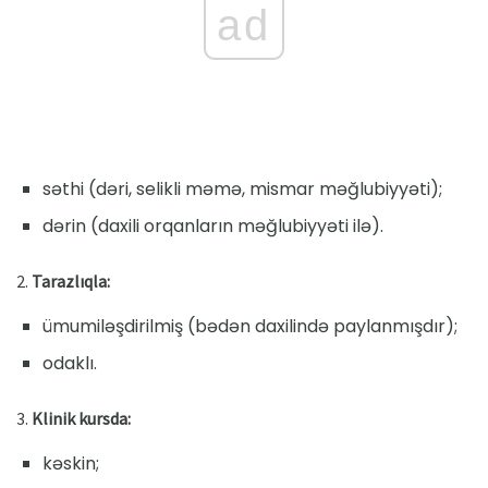
ad
səthi (dəri, selikli məmə, mismar məğlubiyyəti);
dərin (daxili orqanların məğlubiyyəti ilə).
2.
Tarazlıqla:
ümumiləşdirilmiş (bədən daxilində paylanmışdır);
odaklı.
3.
Klinik kursda:
kəskin;