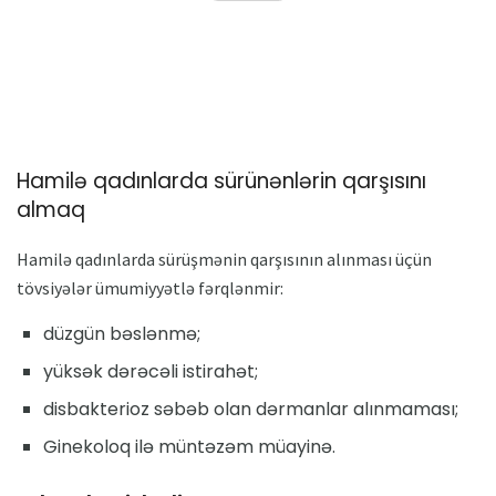
Hamilə qadınlarda sürünənlərin qarşısını
almaq
Hamilə qadınlarda sürüşmənin qarşısının alınması üçün
tövsiyələr ümumiyyətlə fərqlənmir:
düzgün bəslənmə;
yüksək dərəcəli istirahət;
disbakterioz səbəb olan dərmanlar alınmaması;
Ginekoloq ilə müntəzəm müayinə.