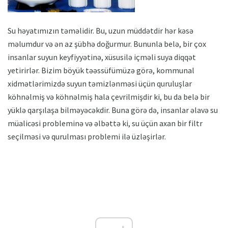
Su həyatımızın təməlidir. Bu, uzun müddətdir hər kəsə
məlumdur və ən az şübhə doğurmur. Bununla belə, bir çox
insanlar suyun keyfiyyətinə, xüsusilə içməli suya diqqət
yetirirlər. Bizim böyük təəssüfümüzə görə, kommunal
xidmətlərimizdə suyun təmizlənməsi üçün quruluşlar
köhnəlmiş və köhnəlmiş hala çevrilmişdir ki, bu da belə bir
yüklə qarşılaşa bilməyəcəkdir. Buna görə də, insanlar əlavə su
müalicəsi probleminə və əlbəttə ki, su üçün axan bir filtr
seçilməsi və qurulması problemi ilə üzləşirlər.