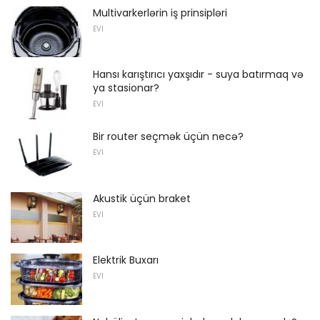
Multivarkerlərin iş prinsipləri
EVI
Hansı karıştırıcı yaxşıdır - suya batırmaq və
ya stasionar?
EVI
Bir router seçmək üçün necə?
EVI
Akustik üçün braket
EVI
Elektrik Buxarı
EVI