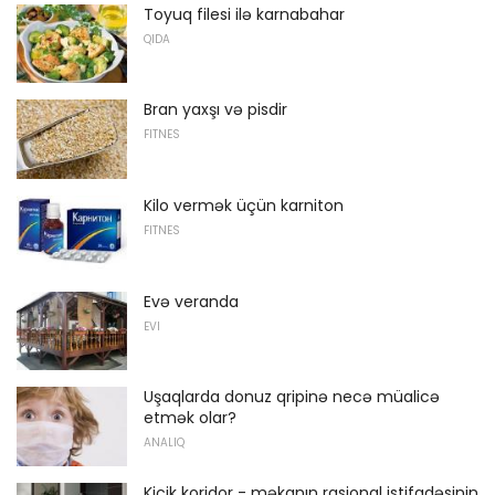
Toyuq filesi ilə karnabahar
QIDA
Bran yaxşı və pisdir
FITNES
Kilo vermək üçün karniton
FITNES
Evə veranda
EVI
Uşaqlarda donuz qripinə necə müalicə
etmək olar?
ANALIQ
Kiçik koridor - məkanın rasional istifadəsinin