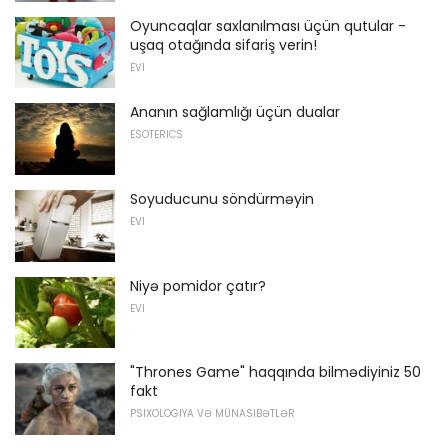
Oyuncaqlar saxlanılması üçün qutular -
uşaq otağında sifariş verin!
EVI
Ananın sağlamlığı üçün dualar
ESOTERICS
Soyuducunu söndürməyin
EVI
Niyə pomidor çatır?
EVI
"Thrones Game" haqqında bilmədiyiniz 50
fakt
PSIXOLOGIYA VƏ MÜNASIBƏTLƏR