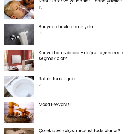
Nebülizator və ya inhaler - daha yaxşıdır?
EVI
Banyoda havlu dəmir yolu
EVI
Konvektor qızdırıcısı - doğru seçimi necə
seçmək olar?
EVI
Rəf ilə tualet qabı
EVI
Masa Fəvvarəsi
EVI
Çörək istehsalçısı necə istifadə olunur?