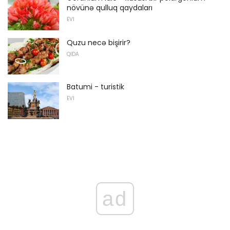
növünə qulluq qaydaları
EVI
Quzu necə bişirir?
QIDA
Batumi - turistik
EVI
ad