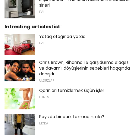
sirləri
EVI
Intresting articles list:
Yataq otağında yataq
EVI
Chris Brown, Rihanna ilə qarşıdurma əlaqəsi
və davamlı döyüşlərinin səbəbləri haqqında
danışdı
ULDUZLAR
Qarınları təmizləmək üçün işlər
FITNES
Payızda bir park taxmaq nə ilə?
MODA