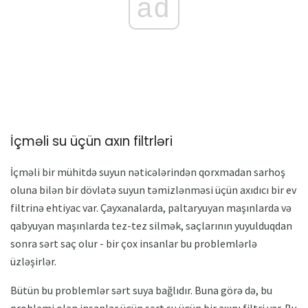
ad
İçməli su üçün axın filtrləri
İçməli bir mühitdə suyun nəticələrindən qorxmadan sarhoş
oluna bilən bir dövlətə suyun təmizlənməsi üçün axıdıcı bir ev
filtrinə ehtiyac var. Çayxanalarda, paltaryuyan maşınlarda və
qabyuyan maşınlarda tez-tez silmək, saçlarının yuyulduqdan
sonra sərt saç olur - bir çox insanlar bu problemlərlə
üzləşirlər.
Bütün bu problemlər sərt suya bağlıdır. Buna görə də, bu