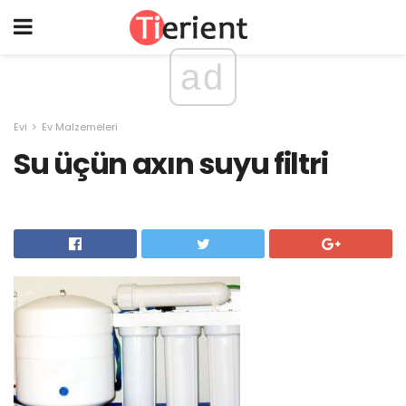
ad
Evi
Ev Malzemeleri
Su üçün axın suyu filtri