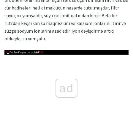
problemi olan insanlar üçün sərt su üçün bir axını filtri var. Bu
cür hadisələri həll etmək üçün nəzərdə tutulmuşdur, filtr
suyu çox yumşaldır, suyu cationit qatından keçir. Belə bir
filtrdən keçərkən su maqnezium və kalsium ionlarını itirir və
süzgə sodyum ionlarını azad edir. İyon dəyişdirmə artıq
olduqda, su yumşalır.
ad