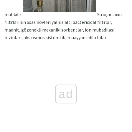
malikdir.
Su üçün axın
filtrlərinin əsas növləri yalnız altı bactericidal filtrlər,
maqnit, gözenekli mexaniki sorbentlər, ion mübadiləsi
rezinləri, əks osmos sistemi ilə müəyyən edilə bilər.
ad