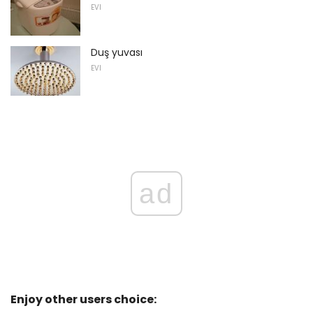
EVI
Duş yuvası
EVI
ad
Enjoy other users choice: