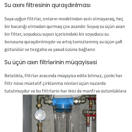
Su axını filtresinin quraşdırılması
Suya uyğun filtrlər, onların modelindən asılı olmayaraq, heç
bir bacarığı olmadan qurmaq çox asandır. Soyuq su üçün axan
bir filter, soyuducu suyun içərisindəki bir soyuducu su
borusuna quraşdırılmışdır və artıq təmizlənmiş su üçün şaft
götürülür və tezgaha və yaxud özünə bağlanır.
Su üçün axın filtrlərinin müqayisəsi
Beləliklə, filtrlər arasında müqayisə edilə bilməz, çünki hər
filtr növü müxtəlif çirklənmə növləri üçün nəzərdə
tutulmuşdur və bu filtrlərin hər ikisi də mənfi və üstünlüklərə