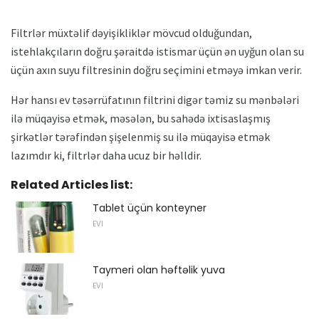
Filtrlər müxtəlif dəyişikliklər mövcud olduğundan,
istehlakçıların doğru şəraitdə istismar üçün ən uyğun olan su
üçün axın suyu filtresinin doğru seçimini etməyə imkan verir.
Hər hansı ev təsərrüfatının filtrini digər təmiz su mənbələri
ilə müqayisə etmək, məsələn, bu sahədə ixtisaslaşmış
şirkətlər tərəfindən şişelenmiş su ilə müqayisə etmək
lazımdır ki, filtrlər daha ucuz bir həlldir.
Related Articles list:
Tablet üçün konteyner
EVI
Taymeri olan həftəlik yuva
EVI