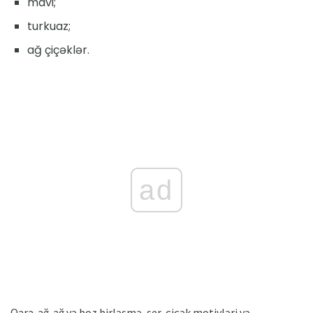
mavi;
turkuaz;
ağ çiçəklər.
ad
Qara-ağ-ağ və boz birləşmə, şer, çiçək motivləri və