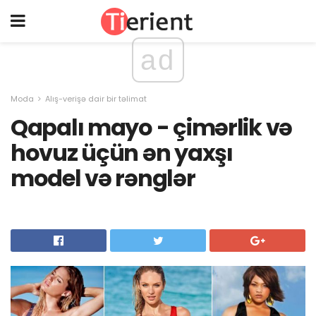
ad
Moda
Alış-verişə dair bir təlimat
Qapalı mayo - çimərlik və
hovuz üçün ən yaxşı
model və rənglər