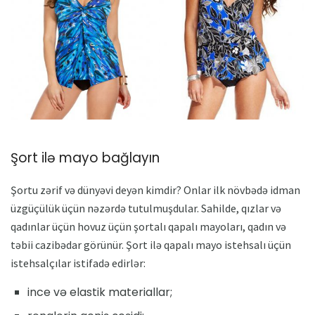
Şort ilə mayo bağlayın
Şortu zərif və dünyəvi deyən kimdir? Onlar ilk növbədə idman
üzgüçülük üçün nəzərdə tutulmuşdular. Sahilde, qızlar və
qadınlar üçün hovuz üçün şortalı qapalı mayoları, qadın və
təbii cazibədar görünür. Şort ilə qapalı mayo istehsalı üçün
istehsalçılar istifadə edirlər:
ince və elastik materiallar;