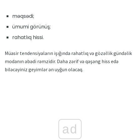
məqsədi;
ümumi görünüş;
rahatlıq hissi.
Müasir tendensiyaların işığında rahatlıq və gözəllik gündəlik
modanın əbədi rəmzidir. Daha zərif və qəşəng hiss edə
biləcəyiniz geyimlər ən uyğun olacaq.
ad