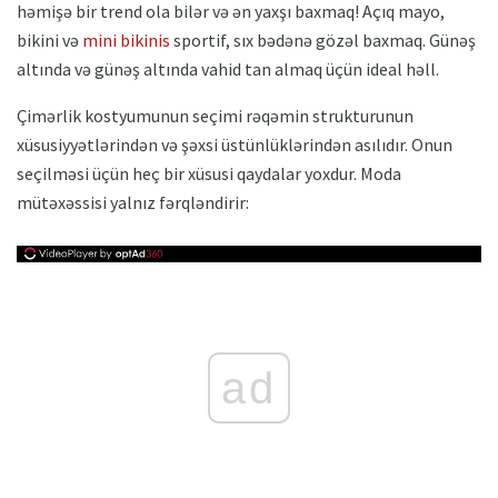
həmişə bir trend ola bilər və ən yaxşı baxmaq! Açıq mayo,
bikini və
mini bikinis
sportif, sıx bədənə gözəl baxmaq. Günəş
altında və günəş altında vahid tan almaq üçün ideal həll.
Çimərlik kostyumunun seçimi rəqəmin strukturunun
xüsusiyyətlərindən və şəxsi üstünlüklərindən asılıdır. Onun
seçilməsi üçün heç bir xüsusi qaydalar yoxdur. Moda
mütəxəssisi yalnız fərqləndirir:
ad