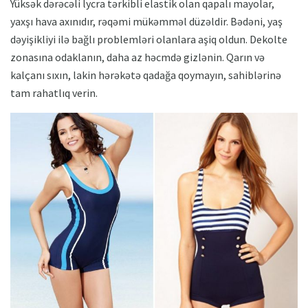
Yüksək dərəcəli lycra tərkibli elastik olan qapalı mayolar,
yaxşı hava axınıdır, rəqəmi mükəmməl düzəldir. Bədəni, yaş
dəyişikliyi ilə bağlı problemləri olanlara aşiq oldun. Dekolte
zonasına odaklanın, daha az həcmdə gizlənin. Qarın və
kalçanı sıxın, lakin hərəkətə qadağa qoymayın, sahiblərinə
tam rahatlıq verin.