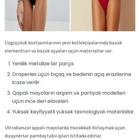
Üzgüçülük kostyumlarının yeni kolleksiyalarında bəzək
elementləri və bəzək əşyaları üçün materiallar var:
Yenilik metalize bir parça.
Draperies üçün bıçaq və bədənin açıq ərazilərinə
icazə verilir.
Qapalı mayoların axşam və partiyalı modelləri
üçün incə dəri əlavələri.
Yüksək keyfiyyətli yüksək texnologiyalı materiallar.
Ultrabənzər qapalı mayolarda mürəkkəb birləşmək üçün
dizaynerlər pambıq təbii ipləri istifadə edirlər.