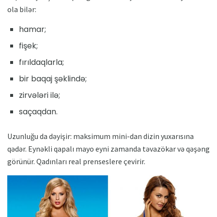
ola bilər:
hamar;
fişek;
fırıldaqlarla;
bir baqaj şəklində;
zirvələri ilə;
saçaqdan.
Uzunluğu da dəyişir: maksimum mini-dan dizin yuxarısına
qədər. Eynəkli qapalı mayo eyni zamanda təvazökar və qəşəng
görünür. Qadınları real prenseslere çevirir.