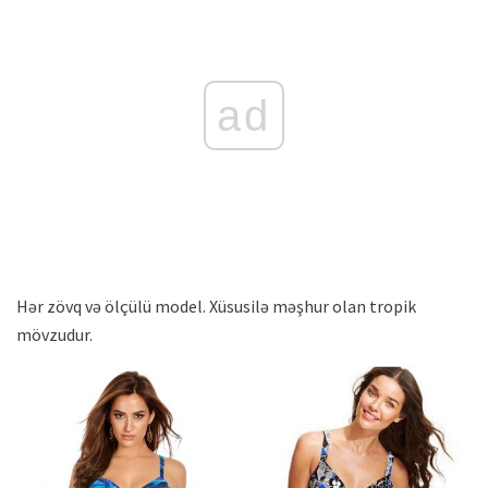
ad
Hər zövq və ölçülü model. Xüsusilə məşhur olan tropik
mövzudur.