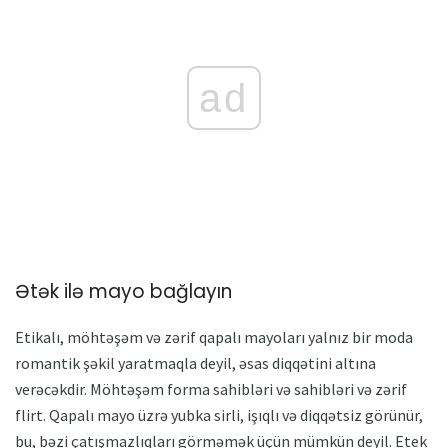
ad
Ətək ilə mayo bağlayın
Etikalı, möhtəşəm və zərif qapalı mayoları yalnız bir moda
romantik şəkil yaratmaqla deyil, əsas diqqətini altına
verəcəkdir. Möhtəşəm forma sahibləri və sahibləri və zərif
flirt. Qapalı mayo üzrə yubka sirli, işıqlı və diqqətsiz görünür,
bu, bəzi çatışmazlıqları görməmək üçün mümkün deyil. Etek