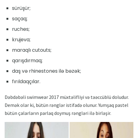
sürüşür;
saçaq;
ruches;
krujeva;
maraqlı cutouts;
qarışdırmaq;
daş və rhinestones ilə bəzək;
fırıldaqçılar.
Dəbdəbəli swimwear 2017 müxtəlifliyi və təəccüblü doludur.
Demək olar ki, bütün rənglər istifadə olunur. Yumşaq pastel
bütün çalarların parlaq doymuş rəngləri ilə birləşir.