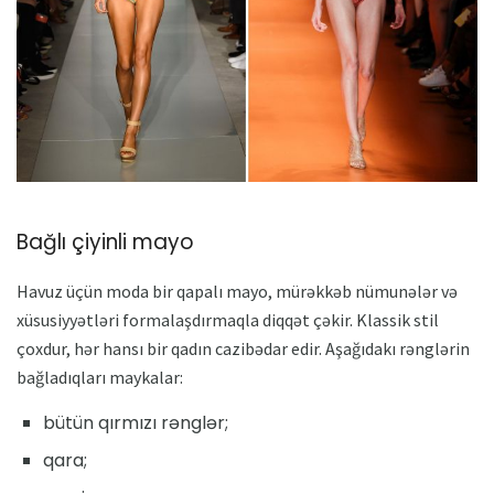
Bağlı çiyinli mayo
Havuz üçün moda bir qapalı mayo, mürəkkəb nümunələr və
xüsusiyyətləri formalaşdırmaqla diqqət çəkir. Klassik stil
çoxdur, hər hansı bir qadın cazibədar edir. Aşağıdakı rənglərin
bağladıqları maykalar:
bütün qırmızı rənglər;
qara;