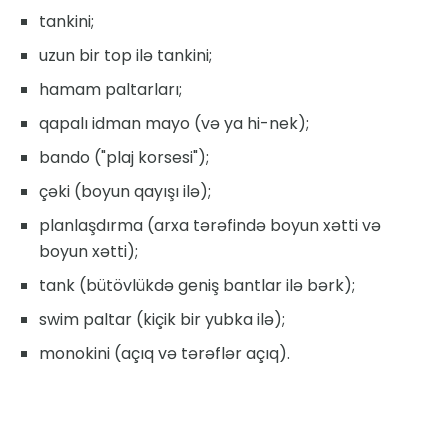
tankini;
uzun bir top ilə tankini;
hamam paltarları;
qapalı idman mayo (və ya hi-nek);
bando ("plaj korsesi");
çəki (boyun qayışı ilə);
planlaşdırma (arxa tərəfində boyun xətti və
boyun xətti);
tank (bütövlükdə geniş bantlar ilə bərk);
swim paltar (kiçik bir yubka ilə);
monokini (açıq və tərəflər açıq).