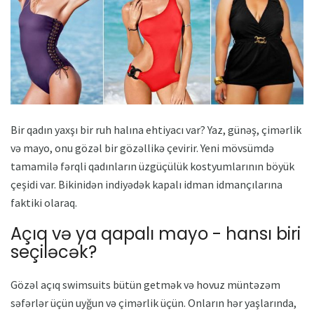
Bir qadın yaxşı bir ruh halına ehtiyacı var? Yaz, günəş, çimərlik
və mayo, onu gözəl bir gözəllikə çevirir. Yeni mövsümdə
tamamilə fərqli qadınların üzgüçülük kostyumlarının böyük
çeşidi var. Bikinidən indiyədək kapalı idman idmançılarına
faktiki olaraq.
Açıq və ya qapalı mayo - hansı biri
seçiləcək?
Gözəl açıq swimsuits bütün getmək və hovuz müntəzəm
səfərlər üçün uyğun və çimərlik üçün. Onların hər yaşlarında,