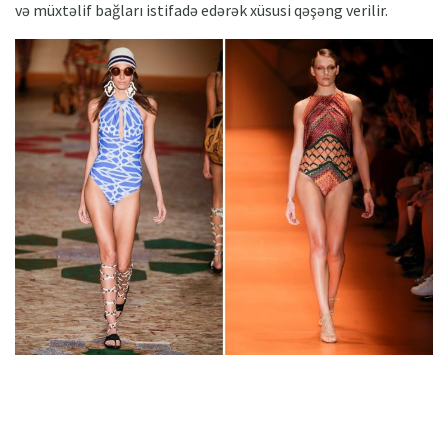
və müxtəlif bağları istifadə edərək xüsusi qəşəng verilir.