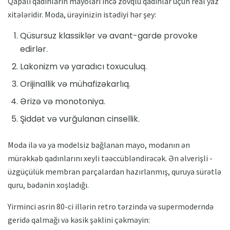
Qapalı qadınların mayoları incə zövqlü qadınlar üçün real yaz
xitələridir. Moda, ürəyinizin istədiyi hər şey:
Qüsursuz klassiklər və avant-garde provoke
edirlər.
Lakonizm və yaradıcı toxuculuq.
Orijinallik və mühafizəkarlıq.
Ərizə və monotoniya.
Şiddət və vurğulanan cinsellik.
Moda ilə və ya modelsiz bağlanan mayo, modanın ən
mürəkkəb qadınlarını xeyli təəccübləndirəcək. Ən əlverişli -
üzgüçülük membran parçalardan hazırlanmış, quruya sürətlə
quru, bədənin xoşladığı.
Yirminci əsrin 80-ci illərin retro tərzində və supermoderndə
geridə qalmağı və kəsik şəklini çəkməyin: