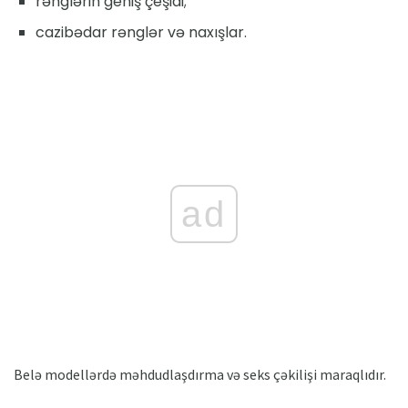
rənglərin geniş çeşidi;
cazibədar rənglər və naxışlar.
ad
Belə modellərdə məhdudlaşdırma və seks çəkilişi maraqlıdır.