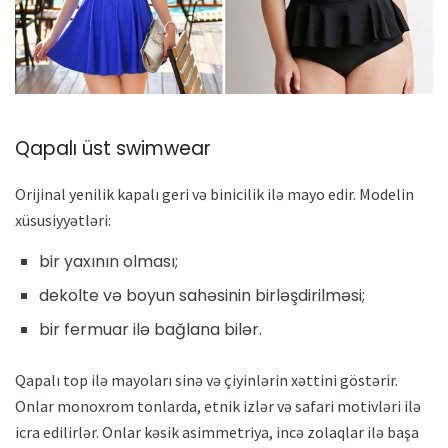
Qapalı üst swimwear
Orijinal yenilik kapalı geri və binicilik ilə mayo edir. Modelin
xüsusiyyətləri:
bir yaxının olması;
dekolte və boyun sahəsinin birləşdirilməsi;
bir fermuar ilə bağlana bilər.
Qapalı top ilə mayoları sinə və çiyinlərin xəttini göstərir.
Onlar monoxrom tonlarda, etnik izlər və safari motivləri ilə
icra edilirlər. Onlar kəsik asimmetriya, incə zolaqlar ilə başa