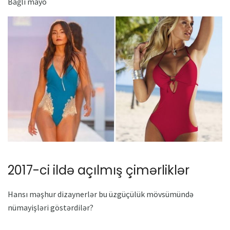
Bağlı mayo
2017-ci ildə açılmış çimərliklər
Hansı məşhur dizaynerlər bu üzgüçülük mövsümündə
nümayişləri göstərdilər?