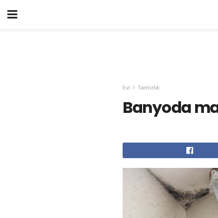
Evi
Təmizlik
Banyoda ma