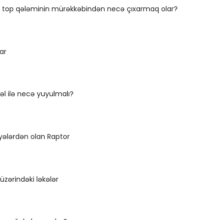
bir top qələminin mürəkkəbindən necə çıxarmaq olar?
ar
 əl ilə necə yuyulmalı?
lərdən olan Raptor
 üzərindəki ləkələr