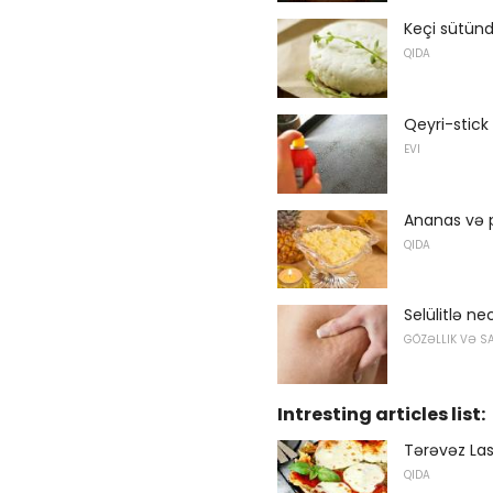
Keçi sütün
QIDA
Qeyri-stick
EVI
Ananas və p
QIDA
Selülitlə n
GÖZƏLLIK VƏ S
Intresting articles list:
Tərəvəz Las
QIDA