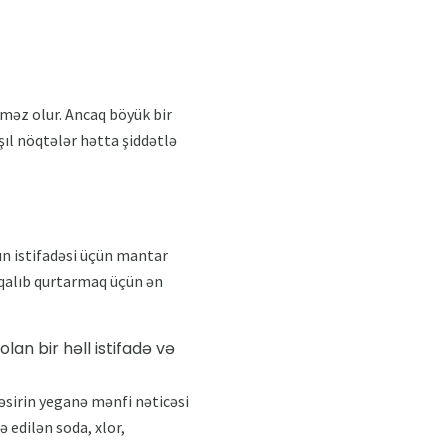
əz olur. Ancaq böyük bir
şıl nöqtələr hətta şiddətlə
ın istifadəsi üçün mantar
r qalıb qurtarmaq üçün ən
lan bir həll istifadə və
 təsirin yeganə mənfi nəticəsi
 edilən soda, xlor,