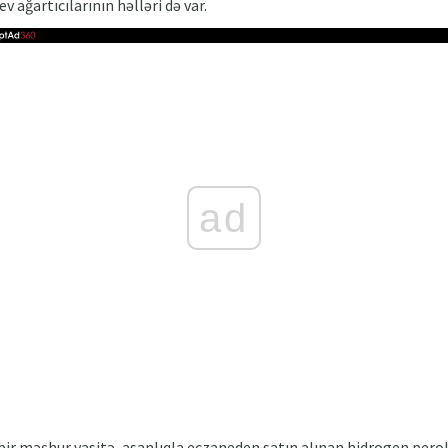
 ağartıcılarının həlləri də var.
ad
r məşhur vasitə, asanlıqla eczaneden satın alınan hidrogen peroks