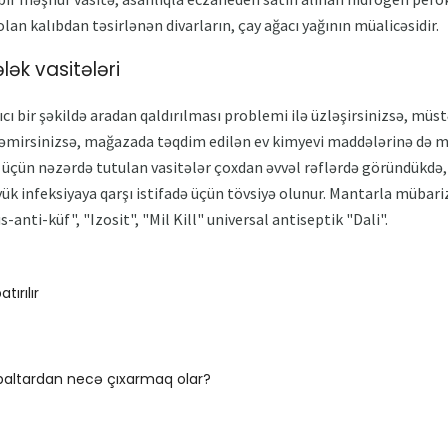
 olan kalıbdan təsirlənən divarların, çay ağacı yağının müalicəsidir.
ək vasitələri
ı bir şəkildə aradan qaldırılması problemi ilə üzləşirsinizsə, müst
əmirsinizsə, mağazada təqdim edilən ev kimyevi maddələrinə də mü
çün nəzərdə tutulan vasitələr çoxdan əvvəl rəflərdə göründükdə,
k infeksiyaya qarşı istifadə üçün tövsiyə olunur. Mantarla müba
-anti-küf", "Izosit", "Mil Kill" universal antiseptik "Dali".
ırılır
 paltardan necə çıxarmaq olar?