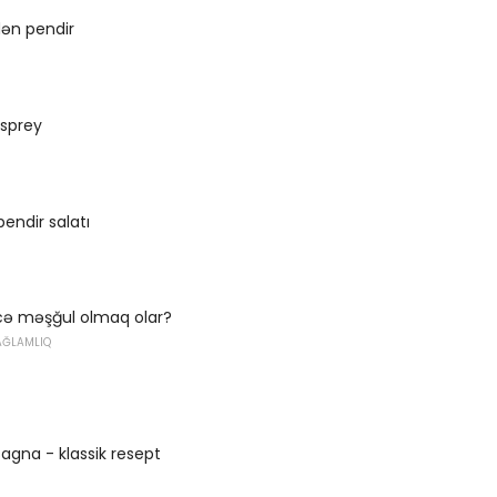
dən pendir
 sprey
endir salatı
ecə məşğul olmaq olar?
AĞLAMLIQ
agna - klassik resept