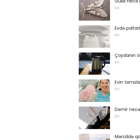
Güllə necə
EVI
Evdə paltar
EVI
Çaydanın öl
EVI
Evin təmizl
EVI
Dəmir necə
EVI
Mənzildə qa