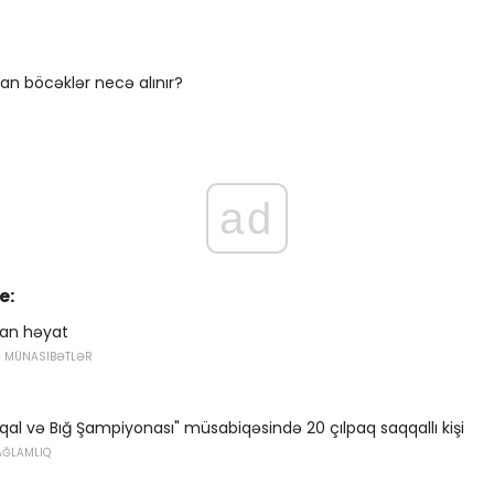
an böcəklər necə alınır?
ad
e:
an həyat
Ə MÜNASIBƏTLƏR
al və Bığ Şampiyonası" müsabiqəsində 20 çılpaq saqqallı kişi
AĞLAMLIQ