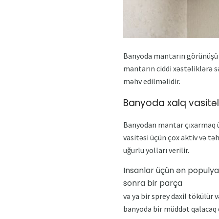
Banyoda mantarın görünüşü 
mantarın ciddi xəstəliklərə s
məhv edilməlidir.
Banyoda xalq vasitə
Banyodan mantar çıxarmaq üçü
vasitəsi üçün çox aktiv və tə
uğurlu yolları verilir.
Insanlar üçün ən populyar 
sonra bir parça
və ya bir sprey daxil tökülür 
banyoda bir müddət qalacaq d