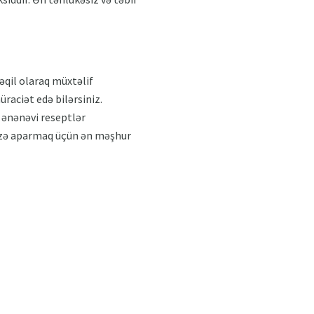
əqil olaraq müxtəlif
raciət edə bilərsiniz.
 ənənəvi reseptlər
rizə aparmaq üçün ən məşhur