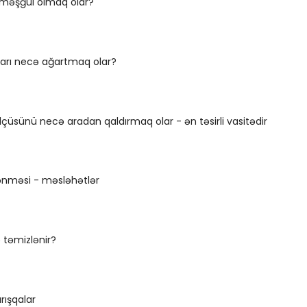
 məşğul olmaq olar?
ları necə ağartmaq olar?
çüsünü necə aradan qaldırmaq olar - ən təsirli vasitədir
ənməsi - məsləhətlər
 təmizlənir?
rışqalar