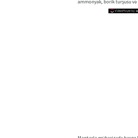
ammonyak, borik turşusu və ev
Mantarla mübarizədə başqa bi