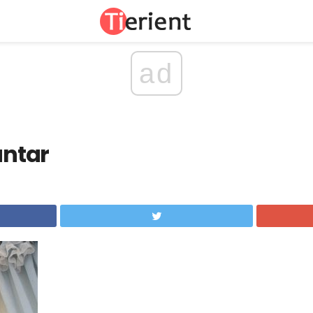
ad
ntar