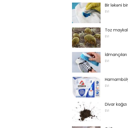
Bir ləkəni 
EVI
Toz maykal
EVI
İdmançıları
EVI
Hamambölyə
EVI
Divar kağızı
EVI