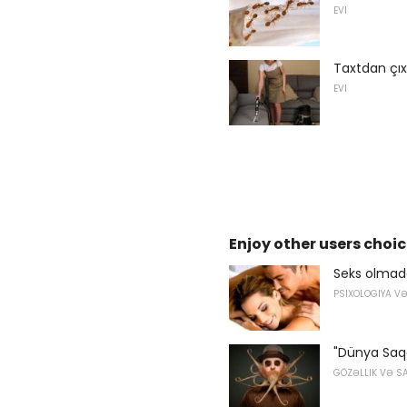
EVI
Taxtdan çıx
EVI
Enjoy other users choic
Seks olmad
PSIXOLOGIYA V
"Dünya Saqq
GÖZƏLLIK VƏ S