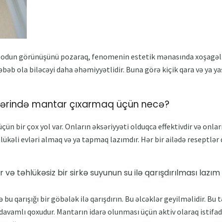
odun görünüşünü pozaraq, fenomenin estetik mənasında xoşagəlm
əbəb ola biləcəyi daha əhəmiyyətlidir. Buna görə kiçik qara və ya ya
lərində mantar çıxarmaq üçün necə?
n bir çox yol var. Onların əksəriyyəti olduqca effektivdir və onlar
hlükəli evləri almaq və ya tapmaq lazımdır. Hər bir ailədə reseptlə
və təhlükəsiz bir sirkə suyunun su ilə qarışdırılması lazım o
və bu qarışığı bir göbələk ilə qarışdırın. Bu əlcəklər geyilməlidir. Bu
avamlı qoxudur. Mantarın idarə olunması üçün aktiv olaraq istifadə