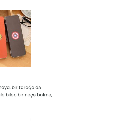
ynaya, bir tarağa də
lə bilər, bir neçə bölmə,