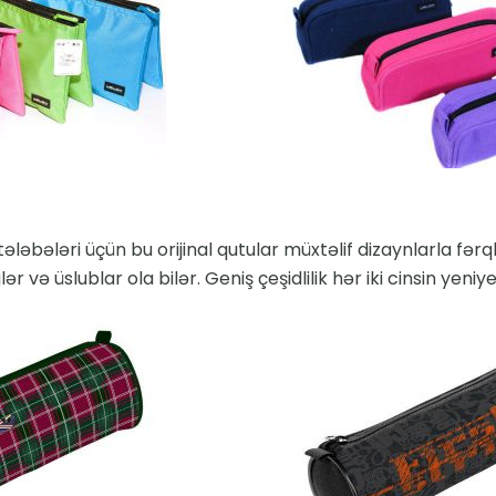
əbələri üçün bu orijinal qutular müxtəlif dizaynlarla fərql
r və üslublar ola bilər. Geniş çeşidlilik hər iki cinsin yeni