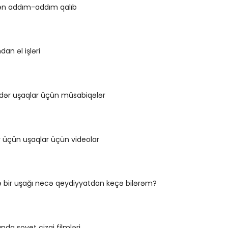
dən addım-addım qalıb
an əl işləri
ər uşaqlar üçün müsabiqələr
ar üçün uşaqlar üçün videolar
ə bir uşağı necə qeydiyyatdan keçə bilərəm?
ında sovet cizgi filmləri