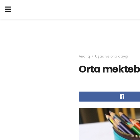
Analıq
Uşaq və ona qayğı
Orta məktəb 