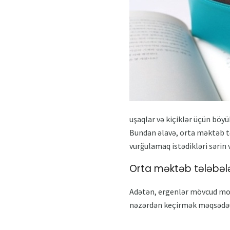
uşaqlar və kiçiklər üçün böyü
Bundan əlavə, orta məktəb tə
vurğulamaq istədikləri sərin
Orta məktəb tələbələr
Adətən, ergenlər mövcud mode
nəzərdən keçirmək məqsədəu