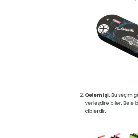
Qələm işi.
Bu seçim gən
yerləşdirə bilər. Belə 
ciblərdir.