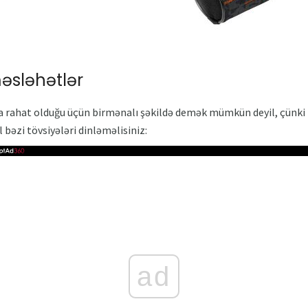
sləhətlər
a rahat olduğu üçün birmənalı şəkildə demək mümkün deyil, çünki bu
bəzi tövsiyələri dinləməlisiniz:
ad