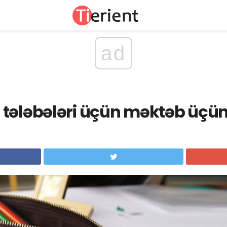
ad
tələbələri üçün məktəb üçün 