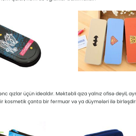
c qızlar üçün idealdır. Məktəbli qıza yalnız ofisə deyil, a
bir kosmetik çanta bir fermuar və ya düymələri ilə birləşdiri