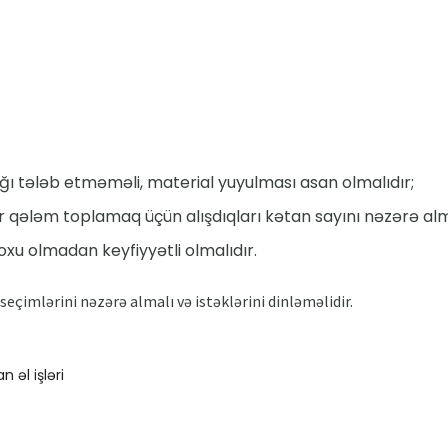
 tələb etməməli, material yuyulması asan olmalıdır;
ir qələm toplamaq üçün alışdıqları kətan sayını nəzərə al
u olmadan keyfiyyətli olmalıdır.
seçimlərini nəzərə almalı və istəklərini dinləməlidir.
 əl işləri