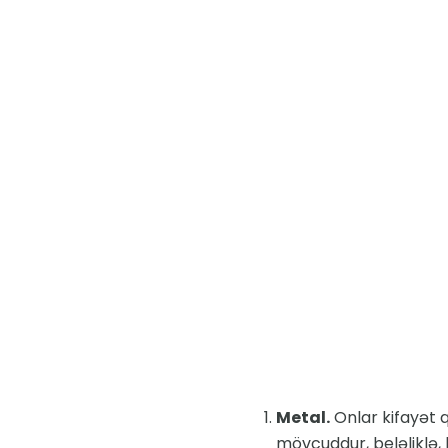
Metal.
Onlar kifayət 
mövcuddur, beləliklə, 