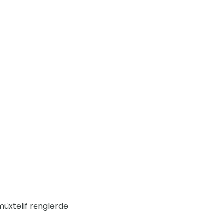
müxtəlif rənglərdə