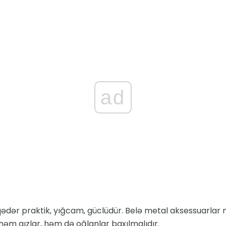
ad
qədər praktik, yığcam, güclüdür. Belə metal aksessuarlar 
həm qızlar, həm də oğlanlar baxılmalıdır.