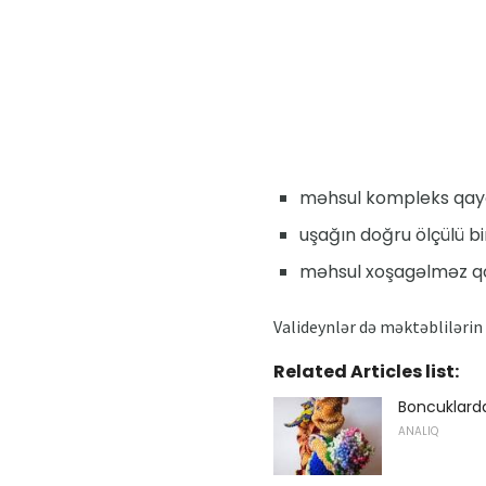
məhsul kompleks qayğı
uşağın doğru ölçülü b
məhsul xoşagəlməz qox
Valideynlər də məktəblilərin 
Related Articles list:
Boncuklardan
ANALIQ