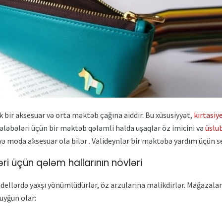
k bir aksesuar və orta məktəb çağına aiddir. Bu xüsusiyyət,
kırtasiy
ləbələri üçün bir məktəb qələmli halda uşaqlar öz imicini və
üslu
 və moda aksesuar ola bilər
.
Valideynlər bir məktəbə yardım üçün se
i üçün qələm hallarının növləri
llərdə yaxşı yönümlüdürlər, öz arzularına malikdirlər. Mağazalar
yğun olar: