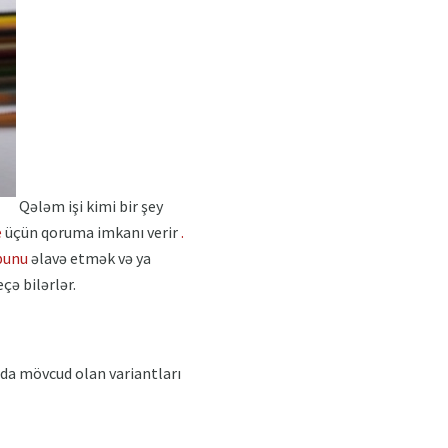
Qələm işi kimi bir şey
e
üçün qoruma imkanı verir
.
bunu
əlavə etmək və ya
çə bilərlər.
da mövcud olan variantları