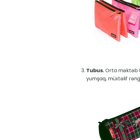
Tubus.
Orta məktəb təl
yumşaq, müxtəlif rənglə