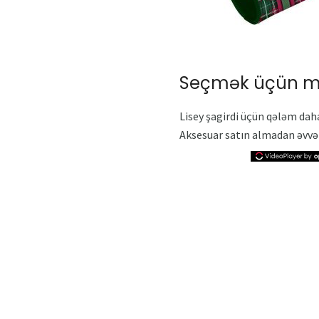
Seçmək üçün mə
Lisey şagirdi üçün qələm dah
Aksesuar satın almadan əvvəl 