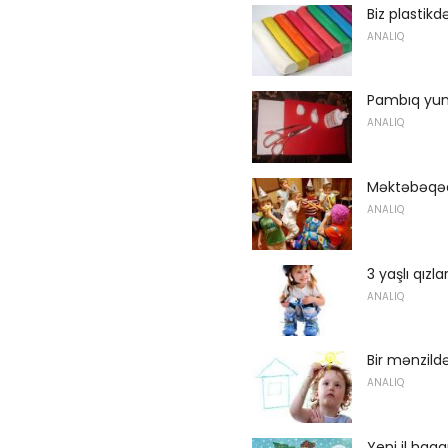
Biz plastik
ANALIQ
Pambıq yund
ANALIQ
Məktəbəqəd
ANALIQ
3 yaşlı qızl
ANALIQ
Bir mənzild
ANALIQ
Yeni il haqq