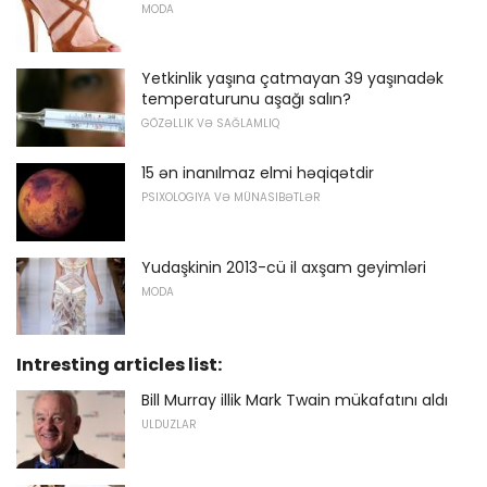
MODA
Yetkinlik yaşına çatmayan 39 yaşınadək
temperaturunu aşağı salın?
GÖZƏLLIK VƏ SAĞLAMLIQ
15 ən inanılmaz elmi həqiqətdir
PSIXOLOGIYA VƏ MÜNASIBƏTLƏR
Yudaşkinin 2013-cü il axşam geyimləri
MODA
Intresting articles list:
Bill Murray illik Mark Twain mükafatını aldı
ULDUZLAR