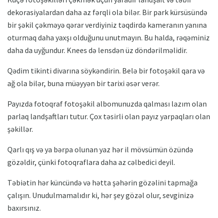
dekorasiyalardan daha az fərqli ola bilər. Bir park kürsüsündə
bir şəkil çəkməyə qərar verdiyiniz təqdirdə kameranın yanına
oturmaq daha yaxşı olduğunu unutmayın. Bu halda, rəqəminiz
daha da uyğundur. Knees də lensdən üz döndərilməlidir.
Qədim tikinti divarına söykəndirin. Belə bir fotoşəkil qara və
ağ ola bilər, buna müəyyən bir tarixi əsər verər.
Payızda fotoqraf fotoşəkil albomunuzda qalması lazım olan
parlaq landşaftları tutur. Çox təsirli olan payız yarpaqları olan
şəkillər.
Qarlı qış və ya bərpa olunan yaz hər il mövsümün özündə
gözəldir, çünki fotoqraflara daha az cəlbedici deyil.
Təbiətin hər küncündə və hətta şəhərin gözəlini tapmağa
çalışın. Unudulmamalıdır ki, hər şey gözəl olur, sevginizə
baxırsınız.