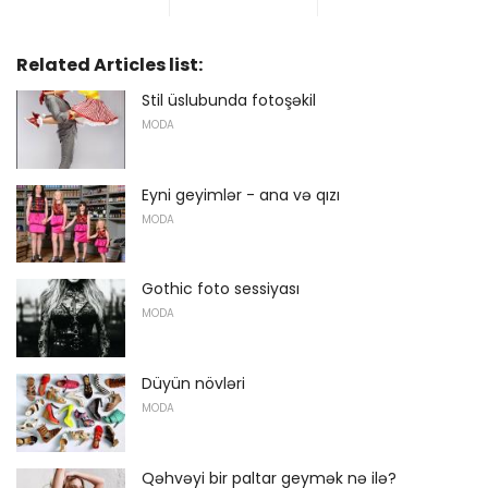
Related Articles list:
Stil üslubunda fotoşəkil
MODA
Eyni geyimlər - ana və qızı
MODA
Gothic foto sessiyası
MODA
Düyün növləri
MODA
Qəhvəyi bir paltar geymək nə ilə?