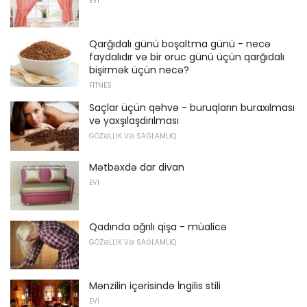
EVI
Qarğıdalı günü boşaltma günü - necə
faydalıdır və bir oruc günü üçün qarğıdalı
bişirmək üçün necə?
FITNES
Saçlar üçün qəhvə - buruqların buraxılması
və yaxşılaşdırılması
GÖZƏLLIK VƏ SAĞLAMLIQ
Mətbəxdə dar divan
EVI
Qadında ağrılı qişa - müalicə
GÖZƏLLIK VƏ SAĞLAMLIQ
Mənzilin içərisində İngilis stili
EVI