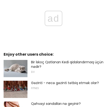
ad
Enjoy other users choice:
Bir İskoç Qatlanan Kedi qidalandırmaq üçün
nədir?
EVI
Gəzinti - necə gəzinti tətbiq etmək olar?
FITNES
Qəhvəyi sandalları nə geyinir?