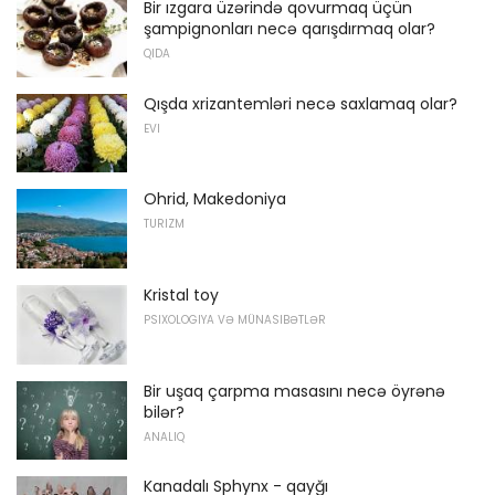
Bir ızgara üzərində qovurmaq üçün
şampignonları necə qarışdırmaq olar?
QIDA
Qışda xrizantemləri necə saxlamaq olar?
EVI
Ohrid, Makedoniya
TURIZM
Kristal toy
PSIXOLOGIYA VƏ MÜNASIBƏTLƏR
Bir uşaq çarpma masasını necə öyrənə
bilər?
ANALIQ
Kanadalı Sphynx - qayğı