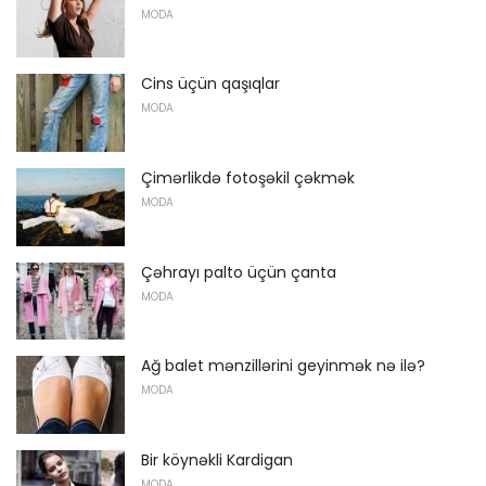
MODA
Cins üçün qaşıqlar
MODA
Çimərlikdə fotoşəkil çəkmək
MODA
Çəhrayı palto üçün çanta
MODA
Ağ balet mənzillərini geyinmək nə ilə?
MODA
Bir köynəkli Kardigan
MODA