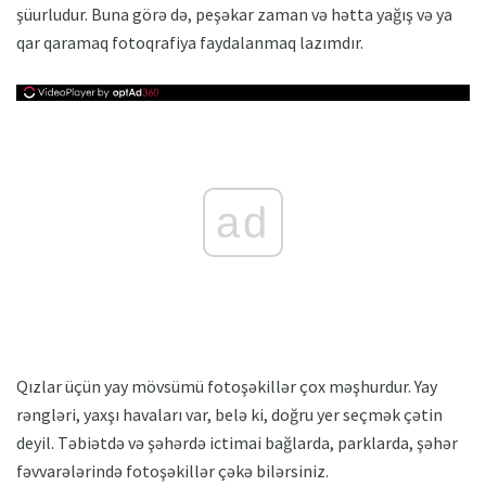
şüurludur. Buna görə də, peşəkar zaman və hətta yağış və ya
qar qaramaq fotoqrafiya faydalanmaq lazımdır.
ad
Qızlar üçün yay mövsümü fotoşəkillər çox məşhurdur. Yay
rəngləri, yaxşı havaları var, belə ki, doğru yer seçmək çətin
deyil. Təbiətdə və şəhərdə ictimai bağlarda, parklarda, şəhər
fəvvarələrində fotoşəkillər çəkə bilərsiniz.