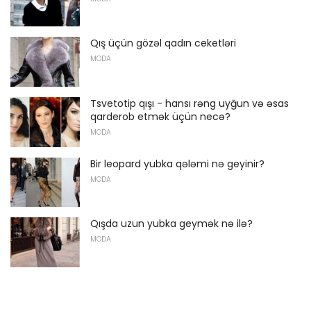
Qış üçün gözəl qadın ceketləri
MODA
Tsvetotip qışı - hansı rəng uyğun və əsas
qarderob etmək üçün necə?
MODA
Bir leopard yubka qələmi nə geyinir?
MODA
Qışda uzun yubka geymək nə ilə?
MODA