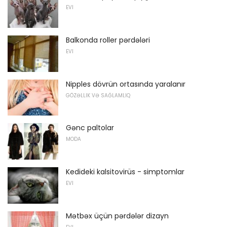
EVI
Balkonda roller pərdələri
EVI
Nipples dövrün ortasında yaralanır
GÖZƏLLIK VƏ SAĞLAMLIQ
Gənc paltolar
MODA
Kedideki kalsitovirüs - simptomlar
EVI
Mətbəx üçün pərdələr dizayn