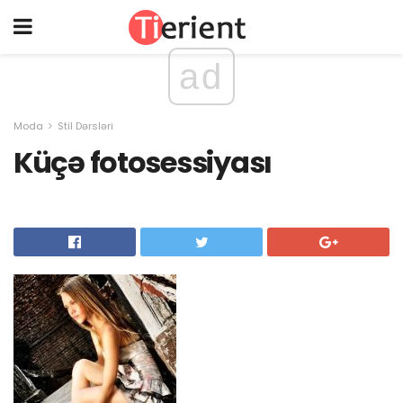
ad
Moda
Stil Dərsləri
Küçə fotosessiyası