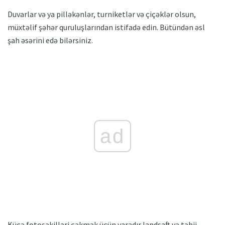
Duvarlar və ya pilləkənlər, turniketlər və çiçəklər olsun,
müxtəlif şəhər quruluşlarından istifadə edin. Bütündən əsl
şah əsərini edə bilərsiniz.
ad
Küçə fotoşəkilləri çəkmək üçün yaradır landşaft və təbii