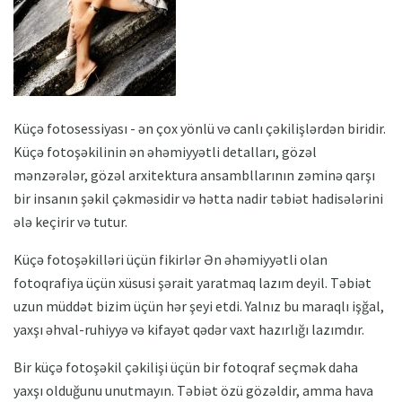
Küçə fotosessiyası - ən çox yönlü və canlı çəkilişlərdən biridir.
Küçə fotoşəkilinin ən əhəmiyyətli detalları, gözəl
mənzərələr, gözəl arxitektura ansambllarının zəminə qarşı
bir insanın şəkil çəkməsidir və hətta nadir təbiət hadisələrini
ələ keçirir və tutur.
Küçə fotoşəkilləri üçün fikirlər Ən əhəmiyyətli olan
fotoqrafiya üçün xüsusi şərait yaratmaq lazım deyil. Təbiət
uzun müddət bizim üçün hər şeyi etdi. Yalnız bu maraqlı işğal,
yaxşı əhval-ruhiyyə və kifayət qədər vaxt hazırlığı lazımdır.
Bir küçə fotoşəkil çəkilişi üçün bir fotoqraf seçmək daha
yaxşı olduğunu unutmayın. Təbiət özü gözəldir, amma hava