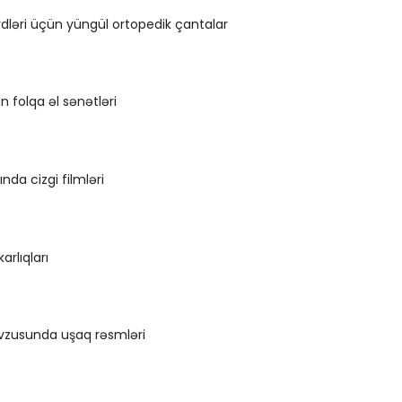
girdləri üçün yüngül ortopedik çantalar
n folqa əl sənətləri
nda cizgi filmləri
arlıqları
vzusunda uşaq rəsmləri