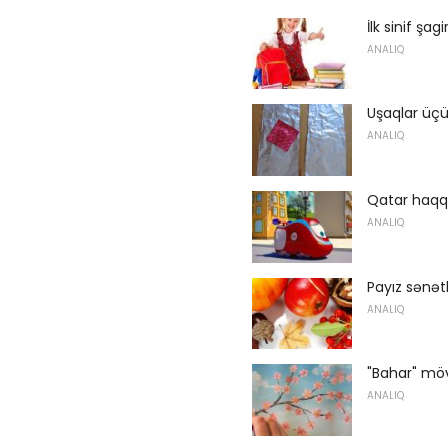
İlk sinif şa
ANALIQ
Uşaqlar üçü
ANALIQ
Qatar haqqı
ANALIQ
Payız sənətk
ANALIQ
"Bahar" mö
ANALIQ