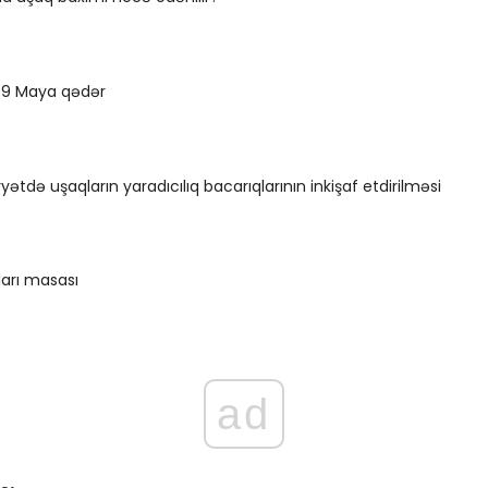
i 9 Maya qədər
yyətdə uşaqların yaradıcılıq bacarıqlarının inkişaf etdirilməsi
ları masası
ad