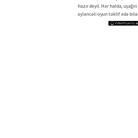
hazır deyil. Hər halda, uşağ
əyləncəli oyun təklif edə bilər