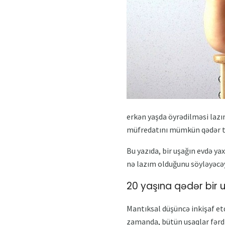
erkən yaşda öyrədilməsi lazı
müfredatını mümkün qədər t
Bu yazıda, bir uşağın evdə ya
nə lazım olduğunu söyləyəcəy
20 yaşına qədər bir
Mantıksal düşüncə inkişaf et
zamanda, bütün uşaqlar fərdi