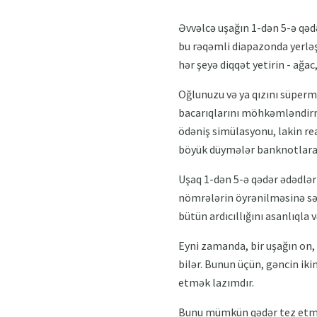
Əvvəlcə uşağın 1-dən 5-ə qədə
bu rəqəmli diapazonda yerləşd
hər şeyə diqqət yetirin - ağac
Oğlunuzu və ya qızını süperm
bacarıqlarını möhkəmləndir
ödəniş simülasyonu, lakin rea
böyük düymələr banknotlara v
Uşaq 1-dən 5-ə qədər ədədlə
nömrələrin öyrənilməsinə səm
bütün ardıcıllığını asanlıqla v
Eyni zamanda, bir uşağın on, 
bilər. Bunun üçün, gəncin iki
etmək lazımdır.
Bunu mümkün qədər tez etmək