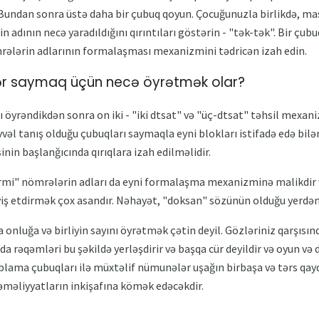
n. Bundan sonra üstə daha bir çubuq qoyun. Çocuğunuzla birlikdə, m
 adının necə yaradıldığını qırıntıları göstərin - "tək-tək". Bir çub
ələrin adlarının formalaşması mexanizmini tədricən izah edin.
ər saymaq üçün necə öyrətmək olar?
 öyrəndikdən sonra on iki - "iki dtsat" və "üç-dtsat" təhsil mexaniz
l tanış olduğu çubuqları saymaqla eyni blokları istifadə edə bilərs
in başlanğıcında qırıqlara izah edilməlidir.
irmi" nömrələrin adları da eyni formalaşma mexanizminə malikdir
ş etdirmək çox asandır. Nəhayət, "doksan" sözünün olduğu yerdən
 onluğa və birliyin sayını öyrətmək çətin deyil. Gözləriniz qarşısın
a rəqəmləri bu şəkildə yerləşdirir və başqa cür deyildir və oyun və 
blama çubuqları ilə müxtəlif nümunələr uşağın birbaşa və tərs qa
əməliyyatların inkişafına kömək edəcəkdir.