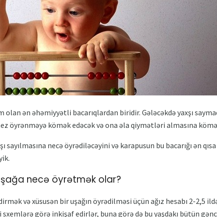
m olan ən əhəmiyyətli bacarıqlardan biridir. Gələcəkdə yaxşı saym
ez öyrənməyə kömək edəcək və ona əla qiymətləri almasına kömək
xşı sayılmasına necə öyrədiləcəyini və karapusun bu bacarığı ən qı
ik.
 uşağa necə öyrətmək olar?
dirmək və xüsusən bir uşağın öyrədilməsi üçün ağız hesabı 2-2,5 ild
 sxemlərə görə inkişaf edirlər, buna görə də bu yaşdakı bütün gə