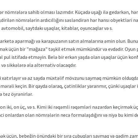
r nömrələrə sahib olması lazımdır. Küçədə uşağı ilə gedərkən, həmç
irilən nömrələrin ardıcıllığını səsləndirən hər hansı obyektləri nə
, avtomobil, saytdakı uşaqlar, kitablar, oyuncaqlar və s.
arketə aparmağı və karapuzanın satın almalarına əmin olun. Bunun
mək üçün bir "mağaza" təşkil etmək mümkündür və evdədir. Oyun 
l pul istifadə etməyin. Belə bir erkən yaşda olan uşaqlar üçün konfe
ə sikkələrə əla alternativ olacaqdır.
ri xatırlayır və az sayda müxtəlif mövzunu saymaq mümkün olduqda
ərəli keçin. Bir qayda olaraq, çətinliklər yaranmır, çünki uşaqlar
ə tez öyrənirlər.
on iki, on üç, və s. Kimi iki rəqəmli rəqəmləri nəzərdən keçirmək 
nci onlardan olan nömrələrin necə formalaşdığını və niyə bu kimi dey
 üçün, bebeğin önündəki bir sıra çubuqları saymaq və qədim za