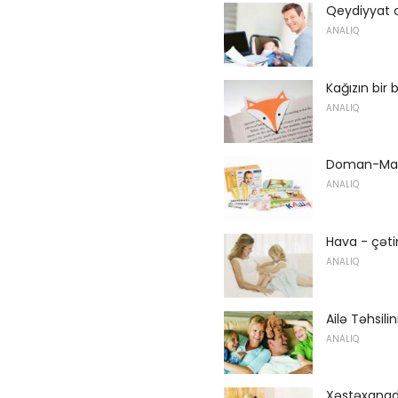
Qeydiyyat o
ANALIQ
Kağızın bi
ANALIQ
Doman-Man
ANALIQ
Hava - çətin
ANALIQ
Ailə Təhsilin
ANALIQ
Xəstəxanad