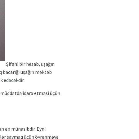
Şifahi bir hesab, uşağın
aq bacarığı uşağın məktəb
 edəcəkdir.
sa müddətdə idarə etməsi üçün
ən ən münasibdir. Eyni
nclər saymaq üçün öyrənməyə