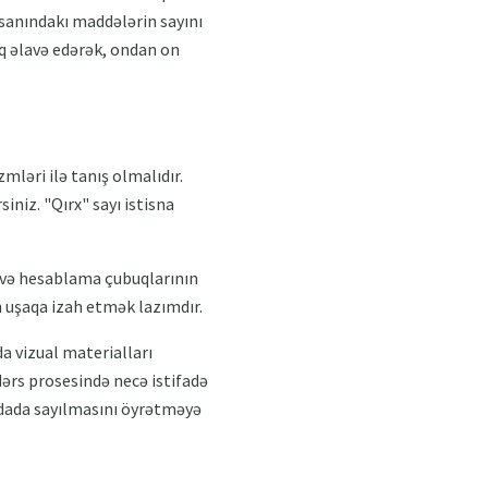
asanındakı maddələrin sayını
uq əlavə edərək, ondan on
mləri ilə tanış olmalıdır.
iniz. "Qırx" sayı istisna
 və hesablama çubuqlarının
 uşaqa izah etmək lazımdır.
da vizual materialları
dərs prosesində necə istifadə
ydada sayılmasını öyrətməyə