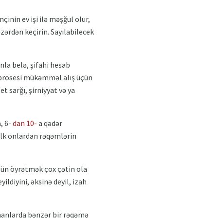
inin ev işi ilə məşğul olur,
zərdən keçirin. Sayılabilecek
la belə, şifahi hesab
prosesi mükəmməl alış üçün
t sarğı, şirniyyat və ya
, 6-
dan 10-
a qədər
 ilk onlardan rəqəmlərin
üçün öyrətmək çox çətin ola
ildiyini, əksinə deyil, izah
manlarda bənzər bir rəqəmə