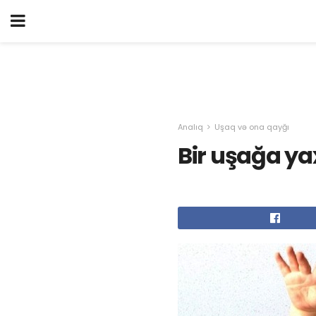
Analıq
Uşaq və ona qayğı
Bir uşağa yax