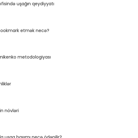
fisində uşağın qeydiyyatı
r bookmark etmək necə?
ikenko metodologiyası
liklər
in növləri
a uşaq baxımı necə ödənilir?