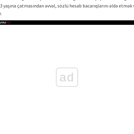
ın 3 yaşına çatmasından əvvəl, sözlü hesab bacarıqlarını əldə et
.
ad