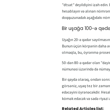
"dtsat" deyildiyini izah edi
hesablayın və alınan nömrənin
doqquzunadək aşağıdakı nömr
Bir uşağa 100-ə qəd
Uşağın 20-ə qədər sayılmasını
Bunun üçün körpənin daha əvvə
olmaqla, bu, öyrənmə prosesin
50-dən 80-ə qədər olan "dəy
nümunəsi üzərində də nümayi
Bir qayda olaraq, ondan sonra
görsəniz, uşaq tez bir zamand
edəcəyini öyrənəcəkdir. Hesa
kömək edəcək və sadə riyazi 
Related Articles list: