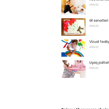
ANALIQ
Əl sənətlər
ANALIQ
Vizual fəali
ANALIQ
Uşaq paltar
ANALIQ