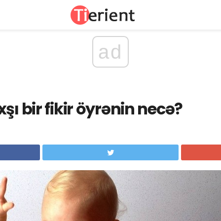
ad
şı bir fikir öyrənin necə?